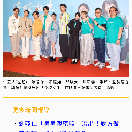
告五人(左起)、涂善存、項婕如、邱以太、陳妍霏、季芹、監製唐在
揚、導演莊景燊出席「夜校女生」首映會。記者沈昱嘉／攝影
更多新聞報導
劉亞仁「男男親密照」流出！對方做