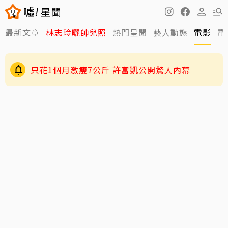
最新文章
林志玲曬帥兒照
熱門星聞
藝人動態
電影
電
只花1個月激瘦7公斤 許富凱公開驚人內幕