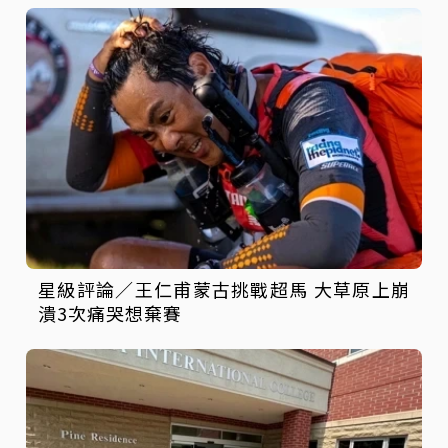
星級評論／王仁甫蒙古挑戰超馬 大草原上崩
潰3次痛哭想棄賽