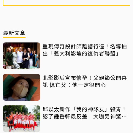
最新文章
重現傳奇設計師離譜行徑！名導拍
出「義大利影壇的復仇者聯盟」
北影影后宣布懷孕！父親節公開喜
訊 憶亡父：他一定很開心
邱以太新作「我的神隊友」殺青！
認了鍾岳軒最反差 大咖男神驚喜
客串