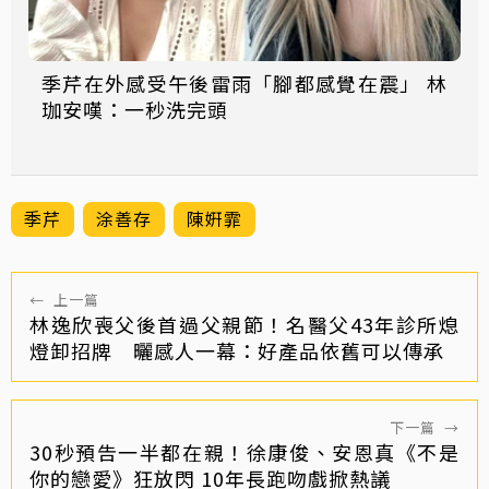
季芹在外感受午後雷雨「腳都感覺在震」 林
珈安嘆：一秒洗完頭
季芹
涂善存
陳姸霏
←
上一篇
林逸欣喪父後首過父親節！名醫父43年診所熄
燈卸招牌 曬感人一幕：好產品依舊可以傳承
下一篇
→
30秒預告一半都在親！徐康俊、安恩真《不是
你的戀愛》狂放閃 10年長跑吻戲掀熱議