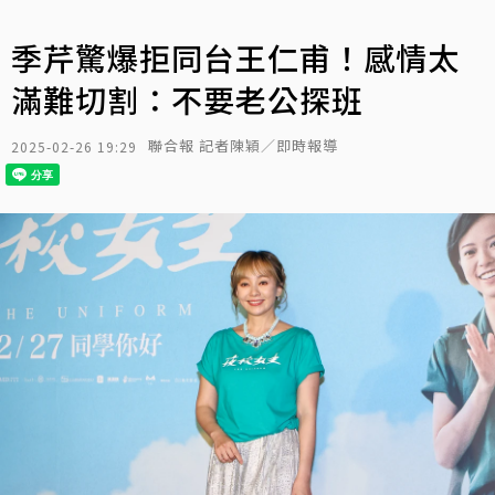
季芹驚爆拒同台王仁甫！感情太
滿難切割：不要老公探班
聯合報 記者陳穎／即時報導
2025-02-26 19:29