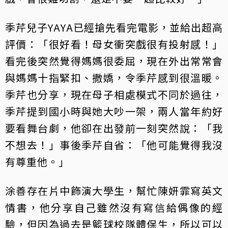
季芹兒子YAYA已經搶先看完電影，並給出超高
評價：「很好看！母女衝突戲很有投射感！」
看完後突然覺得媽媽很委屈，現在外出常常會
與媽媽十指緊扣、撒嬌，令季芹感到很溫暖。
季芹也分享，現在母子相處模式不同於過往，
季芹提到國小時與她大吵一架，兩人當年約好
要看舞台劇，他卻在出發前一刻突然說：「我
不想去！」事後季芹自省：「他可能覺得我沒
有尊重他。」
涂善存在片中飾演大學生，幫忙陳妍霏寫英文
情書，他分享自己雖然沒有寫信給偶像的經
驗，但因為過去是籃球校隊體保生，所以可以