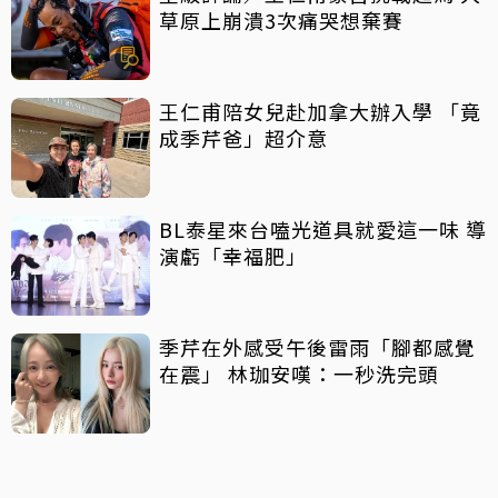
草原上崩潰3次痛哭想棄賽
王仁甫陪女兒赴加拿大辦入學 「竟
成季芹爸」超介意
BL泰星來台嗑光道具就愛這一味 導
演虧「幸福肥」
季芹在外感受午後雷雨「腳都感覺
在震」 林珈安嘆：一秒洗完頭