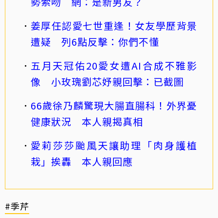
勢索吻 網：是新男友？
姜厚任認愛七世重逢！女友學歷背景
遭疑 列6點反擊：你們不懂
五月天冠佑20愛女遭AI合成不雅影
像 小玫瑰劉芯妤親回擊：已截圖
66歲徐乃麟驚現大腸直腸科！外界憂
健康狀況 本人親揭真相
愛莉莎莎颱風天讓助理「肉身護植
栽」挨轟 本人親回應
#季芹