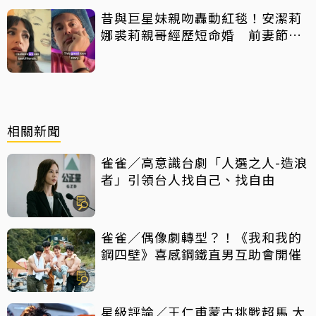
昔與巨星妹親吻轟動紅毯！安潔莉
娜裘莉親哥經歷短命婚 前妻節目
中出櫃：終於自由了
相關新聞
雀雀／高意識台劇「人選之人-造浪
者」引領台人找自己、找自由
雀雀／偶像劇轉型？！《我和我的
鋼四壁》喜感鋼鐵直男互助會開催
星級評論／王仁甫蒙古挑戰超馬 大