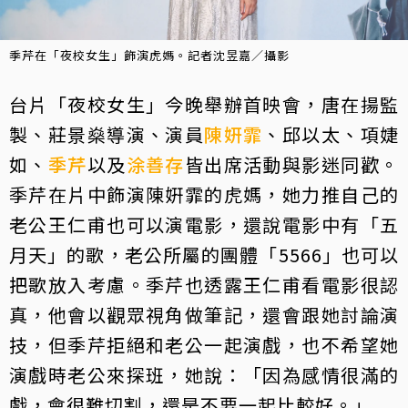
季芹在「夜校女生」飾演虎媽。記者沈昱嘉／攝影
台片「夜校女生」今晚舉辦首映會，唐在揚監
製、莊景燊導演、演員
陳姸霏
、邱以太、項婕
如、
季芹
以及
涂善存
皆出席活動與影迷同歡。
季芹在片中飾演陳姸霏的虎媽，她力推自己的
老公王仁甫也可以演電影，還說電影中有「五
月天」的歌，老公所屬的團體「5566」也可以
把歌放入考慮。季芹也透露王仁甫看電影很認
真，他會以觀眾視角做筆記，還會跟她討論演
技，但季芹拒絕和老公一起演戲，也不希望她
演戲時老公來探班，她說：「因為感情很滿的
戲，會很難切割，還是不要一起比較好。」