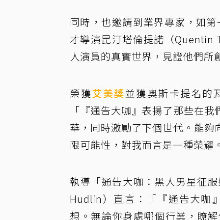
同時，也邀請到業界專家，如第一位
才導演昆汀塔倫提諾（Quentin
人演員的真實世界，見證他們所
榮獲
艾美獎
並獲奧斯卡提名的瓦干
「『通告大咖』表揚了那些在我
華，同時激勵了下個世代。能夠
限可能性，對我而言是一種榮耀
執導「通告大咖：黑人男星征服好
Hudlin）直言：「『通告
想。無論你身處哪個行業，瞭解