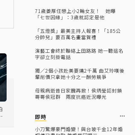
71歲姜厚任戀上小2輪女友！ 她曝
「七世因緣」：3歲就認定是他
「五燈獎」最美主持人報喜！「185公
分帥兒」要百萬名畫當賀禮
演藝工會終於聯絡上田路路 她一聽這名
字卻立刻掛電話
獨／2個小孩赴美要燒2千萬 曲艾玲嘆後
輩削價只拿她十分之一酬勞競爭
母親病逝昔日家醜再掀！侯炳瑩認封鎖
哥哥侯冠群 兩度抗癌近況曝光
拍
女
即時
小刀驚爆豪門婚變！與台玻千金12年婚