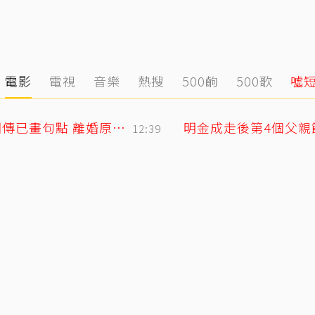
電影
電視
音樂
熱搜
500齣
500歌
噓
小刀驚爆豪門婚變！與台玻千金12年婚姻傳已畫句點 離婚原因曝光
12:39