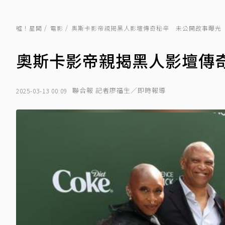
噓！星聞
電影
奧斯卡影帝親揭黑人影壇傳奇秘辛 未公開故事曝光
奧斯卡影帝親揭黑人影壇傳
聯合報 記者廖福生／即時報導
2025-03-13 00:09