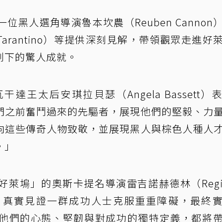
黑人選角導演魯本坎農（Reuben Cannon
 Tarantino）等提供深刻見解，帶領觀眾走進好
創下的驚人成就。
達王太后安琪拉貝瑟（Angela Bassett）
們之前奮鬥過來的先驅者，展現他們的堅毅、力
向這些傳奇人物致敬，並展現黑人與棕色人種人
。」
萊塢」的奧斯卡提名導演雷吉諾赫德林（Regin
大咖』真實見證一群成功人士克服重重障礙，最終
他們的心態、堅韌與對成功的獨特定義，都將