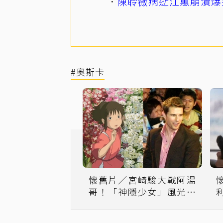
陳聆薇病逝江蕙崩潰爆
#奧斯卡
懷舊片／宮崎駿大戰阿湯
哥！「神隱少女」風光逆
轉勝