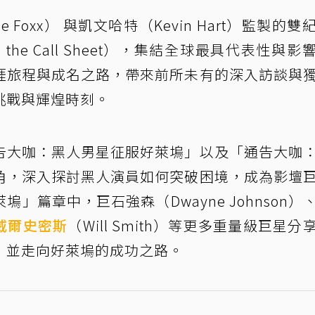
 Foxx） 與凱文哈特（Kevin Hart）監製的雙
n the Call Sheet），集結全球最具代表性與影
涯旅程與成名之路，帶來前所未有的深入訪談與
挑戰與輝煌時刻。
告大咖：黑人男星征服好萊塢」以及「通告大咖
角，深入探討黑人演員如何突破困境，成為影壇
」篇章中，巨石強森（Dwayne Johnson）
威爾史密斯
（Will Smith）等更多重量級巨星分
，並走向好萊塢的成功之路。