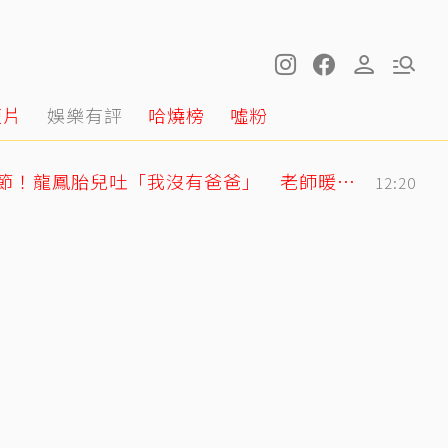
短片
娛樂有評
哈燒榜
噓粉
明金成走後第4個父親節！龍鳳胎兒吐「我沒有爸爸」 老師暖回一句話全網鼻酸
12:20