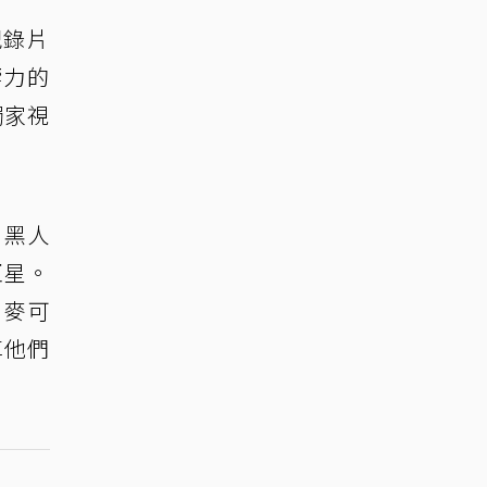
紀錄片
響力的
獨家視
：黑人
巨星。
、麥可
享他們