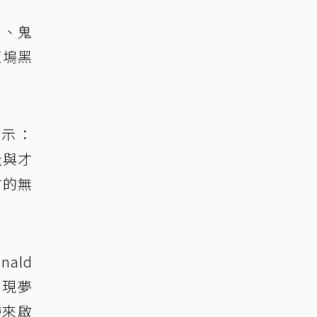
）、鬼
萊塢黑
表示：
量與才
才的無
ald
實現夢
帶來啟