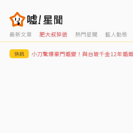
最新文章
肥大叔猝逝
熱門星聞
藝人動態
快訊