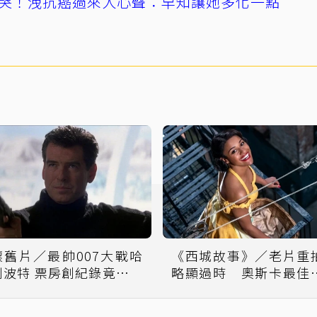
哭！洩抗癌過來人心聲：早知讓她多化一點
懷舊片／最帥007大戰哈
《西城故事》／老片重
利波特 票房創紀錄竟被逼
略顯過時 奧斯卡最佳
退交棒
配角成最大亮點