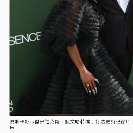
奧斯卡影帝傑米福克斯、凱文哈特攜手打造史詩紀錄片「通
供