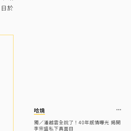
8日於
哈燒
獨／潘越雲全說了！40年感情曝光 揭開
李宗盛私下真面目