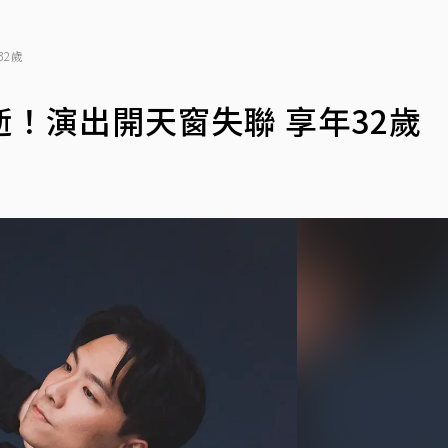
32歲
逝！演出開天窗失聯 享年32