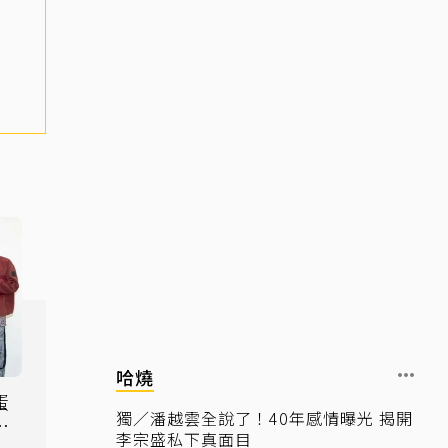
哈燒
蛋
獨／潘越雲全說了！40年感情曝光 揭開
一
李宗盛私下真面目