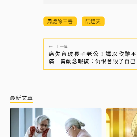
稱他「現實版周處除三
害」
周處除三害
阮經天
←
上一篇
痛失台玻長子老公！譚以欣難平
痛 曾動念報復：仇恨會毀了自己
最新文章