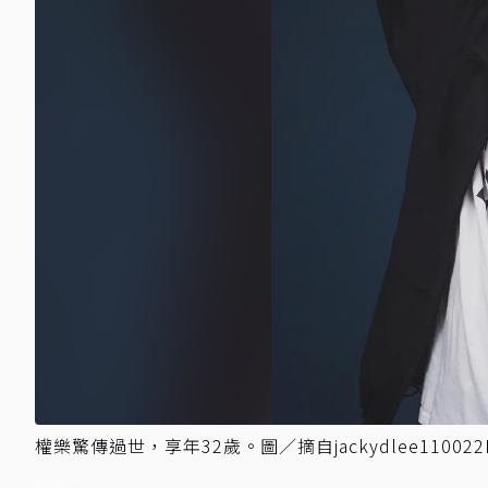
權樂驚傳過世，享年32歲。圖／摘自jackydlee110022