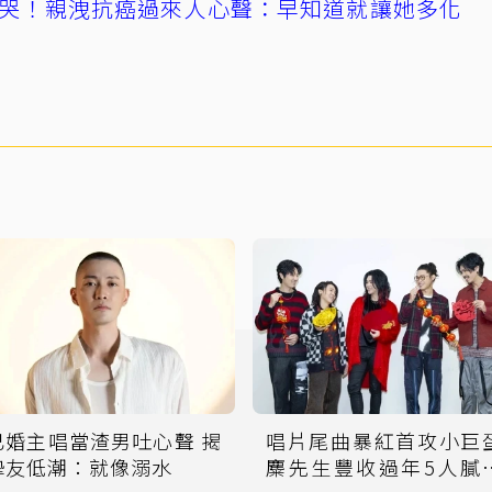
哭！親洩抗癌過來人心聲：早知道就讓她多化
已婚主唱當渣男吐心聲 揭
唱片尾曲暴紅首攻小巨
摯友低潮：就像溺水
麋先生豐收過年5人膩