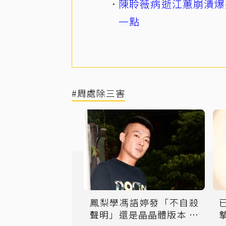
陳聆薇病逝江蕙崩潰爆
一點
#周處除三害
鳳梨學馮語婷發「不自殺
聲明」還是晶晶體版本 網