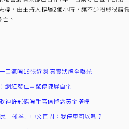
就失聯，由主持人撐場2個小時，讓不少粉絲很錯
身亡。
一口氣曬19張近照 真實狀態全曝光
！網紅裴仁圭驚傳陳屍自宅
歌神許冠傑曬手寫信悼念黃金搭檔
親民「碰拳」中文直問：我停車可以嗎？