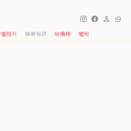
噓短片
娛樂有評
哈燒榜
噓粉