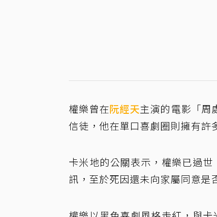
權樂曾在
阮經天
主演的電影「周
信徒，他在單口喜劇圈則擁有許
卡米地的公關表示，權樂已過世
訊，至於死因還未向家屬同意是
權樂以黑色喜劇風格走紅，與卡