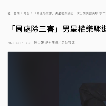
噓！星聞
電影
「周處除三害」男星權樂驟逝！演出開天窗失聯 享年
「周處除三害」男星權樂驟
聯合報 記者陳穎／即時報導
2025-03-17 17:59