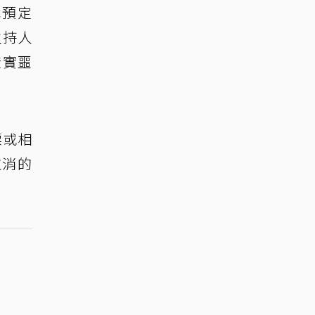
本預定
主持人
證實噩
票或相
取消的