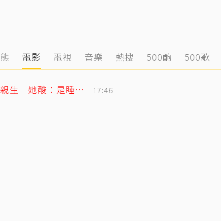
動態
電影
電視
音樂
熱搜
500齣
500歌
李翊君不忍了！農場文爆扯婚變、女兒非親生 她酸：是睡我床底下？
17:46