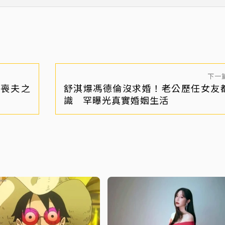
塊走春
下一
喪夫之
舒淇爆馮德倫沒求婚！老公歷任女友
識 罕曝光真實婚姻生活