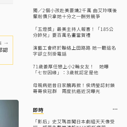
獨／2個小孩赴美要燒2千萬 曲艾玲嘆後
輩削價只拿她十分之一酬勞競爭
「五燈獎」最美主持人報喜！「185公
分帥兒」要百萬名畫當賀禮
篇
→
演藝工會終於聯絡上田路路 她一聽這名
都認
字卻立刻掛電話
71歲姜厚任戀上小2輪女友！ 她曝
「七世因緣」：3歲就認定是他
母親病逝昔日家醜再掀！侯炳瑩認封鎖
哥哥侯冠群 兩度抗癌近況曝光
即時
「影后」史艾瑪首闖日本劇組天天像受