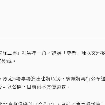
處除三害」裡客串一角，飾演「尊者」陳以文邪
多粉絲。
，原定5場專場演出也將取消，後續將再行公布
否可以公開，目前尚不方便透露。
米地喜劇俱樂部已合作7年，日前才官宣舉辦第