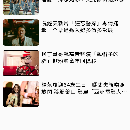
阮經天新片「狂忘警探」再傳捷
報 全票通過入選多倫多影展
柳丁哥哥飆高音聲演「戴帽子的
貓」掀粉絲童年回憶殺
楊紫瓊迎64歲生日！曬丈夫親吻照
放閃 獲頒釜山 影展「亞洲電影人
獎」