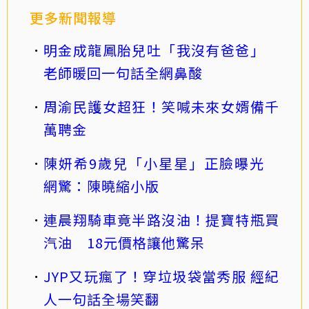
更多新聞報導
明金成龍鳳胎兒吐「我沒有爸爸」
老師暖回一句話全網鼻酸
周渝民護女超狂！笑喊未來女婿備千
萬聘金
陳妍希9歲兒「小星星」正臉曝光
網驚：陳曉縮小版
連晨翔騎車竟半路沒油！提寶特瓶買
汽油 18元價格讓他驚呆
JYP又玩瘋了！穿垃圾袋當秀服 經紀
人一句話全場笑翻