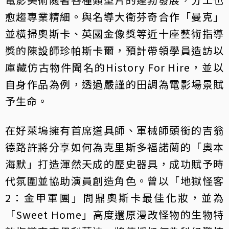
愈趨專業精細。與名導大衛芬奇合作「曼克」
並橫掃奧斯卡、英國金像獎等近十座藝術指導
獎的陳設師珍帕斯卡爾，預計帶領學員造訪以
庫藏仿古物件聞名的History For Hire，並以
自身作品為例，透過嚴謹的田調為電影場景賦
予生命。
在好萊塢擁有首席道具師、軍械師頭銜的吉翁
德路許將分享如何為克里斯多福諾蘭的「奧本
海默」打造渾然天成的歷史器具，成功賦予時
代氛圍並協助演員創造角色。曾以「地獄怪客
2：金甲軍團」問鼎奧斯卡最佳化妝，並為
「Sweet Home」高度還原漫改怪物的生物特