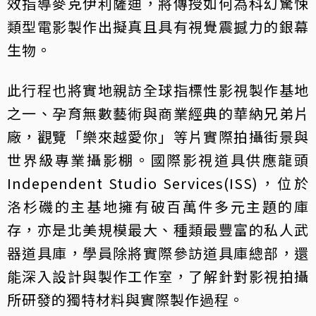
效指導麥克伊利薩迪，將傳授如何為科幻驚悚
類型電影製作出擬真且具有視覺震撼力的銀幕
生物。
此行程也將實地親訪全球指標性影視製作基地
之一、孕育無數藝術與商業經典的華納兄弟片
廠，觀覽「樂來越愛你」等片實際拍攝街景與
世界級專業攝影棚。國際影視道具供應龍頭
Independent Studio Services(ISS)，位於
洛杉磯的主基地擁有破百萬件多元主題的庫
存，亦是北美規模最大、種類最豐富的私人武
器道具庫，學員除將實際參訪道具庫總部，還
能深入設計與製作工作室，了解針對影視拍攝
所研發的獨特材料與實際製作過程。