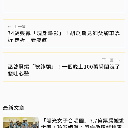
←
上一篇
74歲張菲「現身錄影」！胡瓜驚見師父騎車靠
近 走近一看笑瘋
下一篇
→
巫啓賢爆「被詐騙」！一個晚上100萬瞬間沒了
悲吐心聲
最新文章
「陽光女子合唱團」7.7億票房搬進
客廳！孫淑媚曝：哭完像情緒排毒