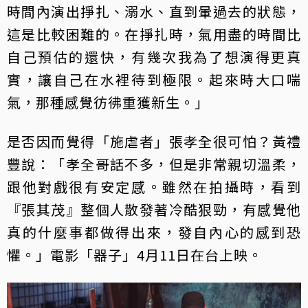
時間內演出掙扎、溺水、直到暈過去的狀態，
這是比較困難的。在掙扎時，氣用盡的時間比
自己預估的還快，有幾次我為了想演得更真
實，讓自己在水裡待到極限。起來時大口喘
氣，那種感覺彷彿重獲新生。」
是否因而覺得「施虐者」張孝全很可怕？黃禮
豐說：「孝全哥話不多，但是非常親切溫柔，
跟他對戲很有安定感。雖然在拍攝時，看到
『張其茂』整個人散發著冷酷狠勁，有感覺他
真的什麼事都做得出來，發自內心的感到恐
懼。」電影「器子」4月11日在台上映。