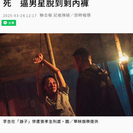
死 逼男星脫到剩內褲
聯合報 記者陳穎／即時報導
2025-03-24 12:17
李杏在「器子」慘遭張孝全刑虐。圖／華映娛樂提供