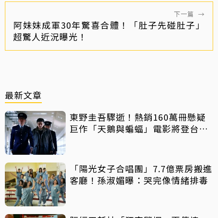
下一篇
→
阿妹妹成軍30年驚喜合體！「肚子先碰肚子」
超驚人近況曝光！
最新文章
東野圭吾驟逝！熱銷160萬冊懸疑
巨作「天鵝與蝙蝠」電影將登台上
映
「陽光女子合唱團」7.7億票房搬進
客廳！孫淑媚曝：哭完像情緒排毒