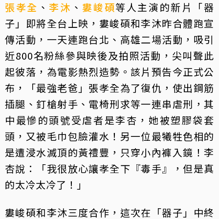
張孝全
、
李沐
、
婁峻碩
等人主演的新片「器
子」即將全台上映，婁峻碩和李沐昨合體跑宣
傳活動，一天連跑台北、高雄二場活動，吸引
近800名粉絲參與映後及拍照活動，尖叫聲此
起彼落，為電影熱烈造勢。該片預告今正式公
布，「最強老爸」張孝全為了復仇，使出鋼筋
插腿、釘槍射手、電椅刑求等一連串虐刑，其
中最慘的頭號受虐者是李杏，她被塑膠袋套
頭，又被毛巾包臉灌水！另一位最犧牲色相的
是遭浸水滅頂的黃禮豐，只穿小內褲入鏡！李
杏說：「我很放心讓孝全下『毒手』，但是真
的太冷太冷了！」
婁峻碩和李沐三度合作，這次在「器子」中終