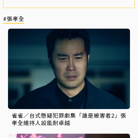
#張孝全
雀雀／台式懸疑犯罪劇集「誰是被害者2」張
孝全維持人設能耐卓越