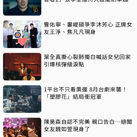
曹佑寧、婁峻碩爭李沐芳心 正牌女
友王淨、焦凡凡現身
葉全真撕心裂肺獨白喊話女兒回家
引爆核彈級淚點
1平台不只看奧運 8月台劇來襲！
「塑膠花」結局衝冠軍
陳昊森自認不完美 親口告白…緋聞
女友魏如萱現身了