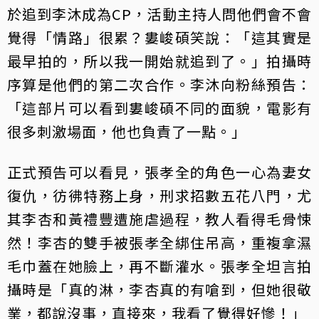
於追到李沐成為CP，活動主持人問他們會不會
覺得「情路」很累？婁峻碩笑說：「這其實是
最早拍的，所以我一開始就追到了。」拍攝時
序算是他們的第二次合作。李沐向粉絲預告：
「這部片可以看到婁峻碩不同的面貌，電影有
很多刺激場面，他也負責了一點。」
正式預告可以看見，張孝全的角色一心為妻女
復仇，彷彿特務上身，刑求招數五花八門，尤
其李杏和黃禮豐遭施虐過程，教人看得毛骨悚
然！李杏的雙手被張孝全綁住吊高，重複拿濕
毛巾蓋在她臉上，再不斷灌水。張孝全坦言拍
攝時是「真的淋，李杏真的有嗆到，但她很敬
業，都說沒事，直接來，我看了覺得好慘！」