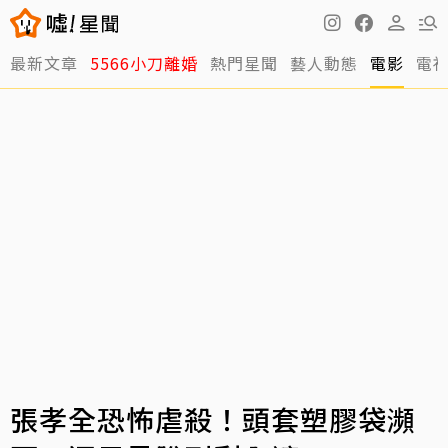
最新文章
5566小刀離婚
熱門星聞
藝人動態
電影
電
張孝全恐怖虐殺！頭套塑膠袋瀕