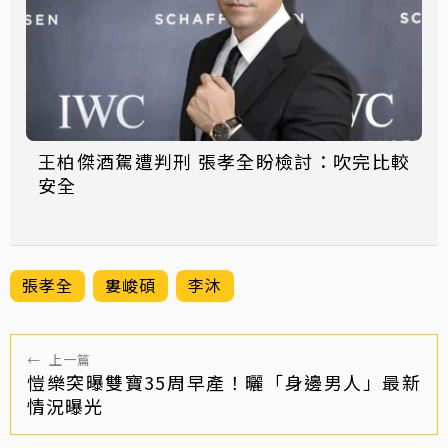
王柏傑酒駕遭判刑 張孝全盼檢討：吹完比較
安全
張孝全
婁峻碩
李沐
←
上一篇
愷樂突曝雙寶35周早產！曬「身邊男人」最新
情況曝光