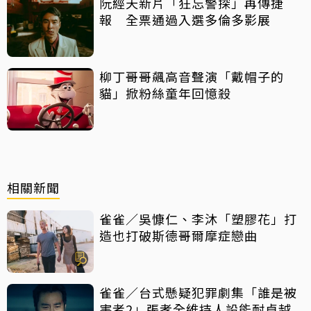
阮經天新片「狂忘警探」再傳捷
報 全票通過入選多倫多影展
柳丁哥哥飆高音聲演「戴帽子的
貓」掀粉絲童年回憶殺
相關新聞
雀雀／吳慷仁、李沐「塑膠花」打
造也打破斯德哥爾摩症戀曲
雀雀／台式懸疑犯罪劇集「誰是被
害者2」張孝全維持人設能耐卓越