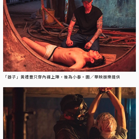
「器子」黃禮豐只穿內褲上陣，後為小春。圖／華映娛樂提供