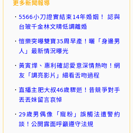
更多新聞報導
5566小刀證實結束14年婚姻！ 認與
台玻千金林文晴低調離婚
愷樂突曝雙寶35周早產！曬「身邊男
人」最新情況曝光
黃寅燁、惠利確認愛意深情熱吻！網
友「調亮影片」細看舌吻過程
直播主肥大叔46歲驟逝！昔競爭對手
丟丟妹留言哀悼
29歲男偶像「寵粉」誤觸法遭警約
談！公開露面呼籲遵守法規