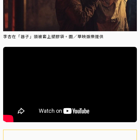
李杏在「器子」頭被套上塑膠袋。圖／華映娛樂提供