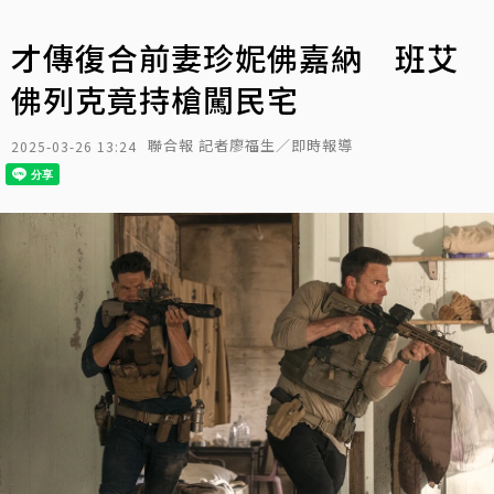
才傳復合前妻珍妮佛嘉納 班艾
佛列克竟持槍闖民宅
聯合報 記者廖福生／即時報導
2025-03-26 13:24