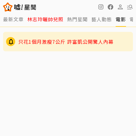
最新文章
林志玲曬帥兒照
熱門星聞
藝人動態
電影
電
只花1個月激瘦7公斤 許富凱公開驚人內幕