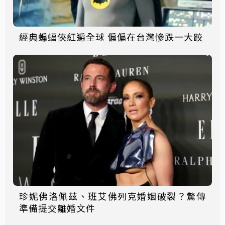
經典蝙蝠俠紅遍全球 偏偏在台灣慘跌一大跤
珍妮佛洛佩茲、班艾佛列克婚姻破裂？驚傳
準備提交離婚文件