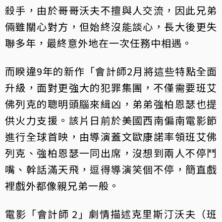
殺手，由於哥哥沃夫不擅與人交流，因此兄弟
倆雖關心對方，但始終沒能談心，長大後更失
聯多年，最終意外地在一次任務中相遇。
而睽違9年的新作「會計師2月將這些特點全面
升級，面對更強大的犯罪集團，不僅需要班艾
佛列克的聰明頭腦來緝凶，弟弟強柏恩瑟也提
供火力支援。該片日前於美國西南偏南電影節
進行全球首映，由導演蓋文歐康諾率領班艾佛
列克、強柏恩瑟一同出席，沒想到兩人不停鬥
嘴、幹話滿天飛，逗得導演笑個不停，簡直戲
裡戲外都像親兄弟一般。
電影「會計師 2」劇情描述克里斯汀沃夫（班