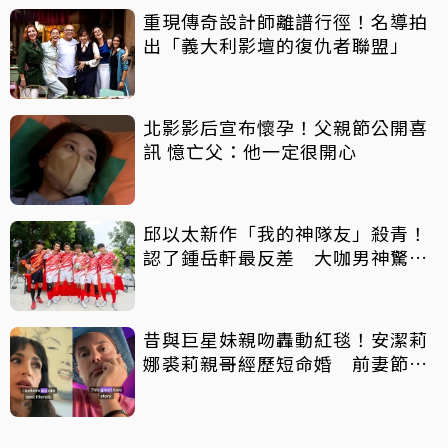
重現傳奇設計師離譜行徑！名導拍
出「義大利影壇的復仇者聯盟」
北影影后宣布懷孕！父親節公開喜
訊 憶亡父：他一定很開心
邱以太新作「我的神隊友」殺青！
認了鍾岳軒最反差 大咖男神驚喜
客串
昔與巨星妹親吻轟動紅毯！安潔莉
娜裘莉親哥經歷短命婚 前妻節目
中出櫃：終於自由了