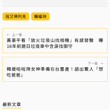
班艾佛列克
蝙蝠俠
←
上一篇
黃豪平看「放火垃圾山找相機」有感發聲 曝
16年前遊日垃圾車中含淚找御守
下一篇
→
韓援啦啦隊女神準備在台置產！語出驚人「想
吃爸爸」
最新文章