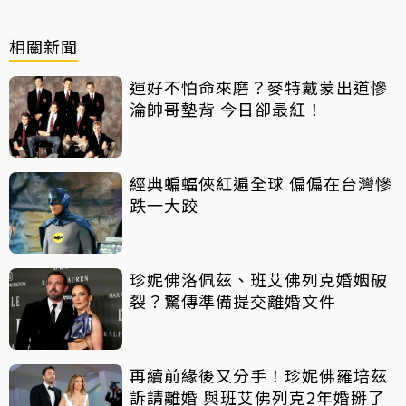
相關新聞
運好不怕命來磨？麥特戴蒙出道慘
淪帥哥墊背 今日卻最紅！
經典蝙蝠俠紅遍全球 偏偏在台灣慘
跌一大跤
珍妮佛洛佩茲、班艾佛列克婚姻破
裂？驚傳準備提交離婚文件
再續前緣後又分手！珍妮佛羅培茲
訴請離婚 與班艾佛列克2年婚掰了