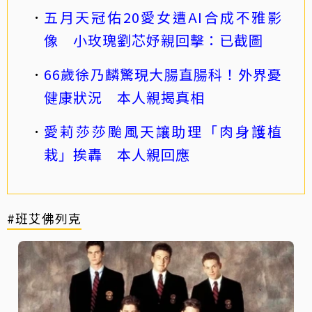
五月天冠佑20愛女遭AI合成不雅影
像 小玫瑰劉芯妤親回擊：已截圖
66歲徐乃麟驚現大腸直腸科！外界憂
健康狀況 本人親揭真相
愛莉莎莎颱風天讓助理「肉身護植
栽」挨轟 本人親回應
#班艾佛列克