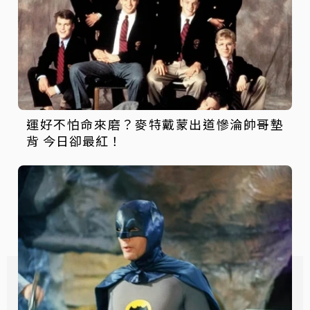
運好不怕命來磨？麥特戴蒙出道慘淪帥哥墊
背 今日卻最紅！