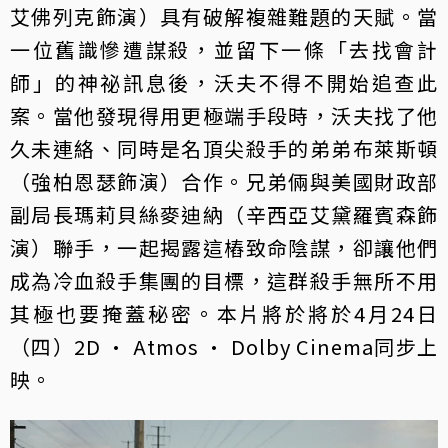
艾佛列克飾演）具有破解複雜難題的天賦。當
一位舊識慘遭謀殺，並留下一條「去找會計
師」的神祕訊息後，沃夫不得不開始追查此
案。當他發現得用更極端手段時，沃夫找了他
久未連絡、同時是名頂尖殺手的弟弟布萊斯頓
（強柏恩瑟飾演）合作。兄弟倆與美國財政部
副局長瑪莉貝絲麥迪納（辛西亞艾黛羅賓森飾
演）聯手，一起揭露這樁致命陰謀，卻讓他們
成為冷血殺手集團的目標，這群殺手無所不用
其極也要掩蓋秘密。本片將於將於4月24日
（四）2D · Atmos · Dolby Cinema同步上
映。