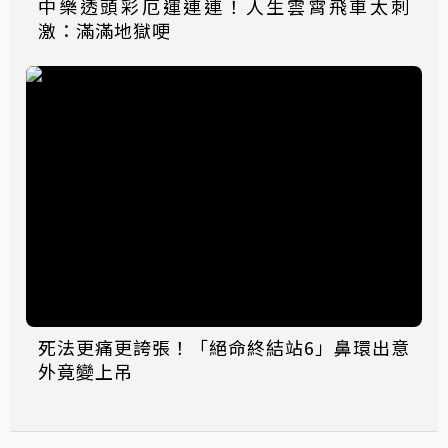
中樂透頭彩厄運連連！人生雲霄飛車太刺
激：滿滿地獄哽
死法更痛更誇張！「絕命終結站6」鼻環出意
外竟變上吊