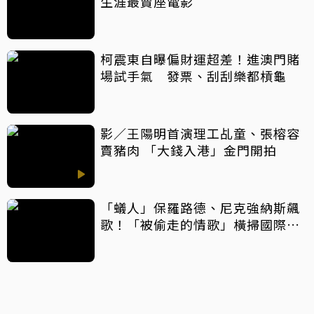
生涯最賣座電影
柯震東自曝偏財運超差！進澳門賭
場試手氣 發票、刮刮樂都槓龜
影／王陽明首演理工乩童、張榕容
賣豬肉 「大錢入港」金門開拍
「蟻人」保羅路德、尼克強納斯飆
歌！「被偷走的情歌」橫掃國際大
獎