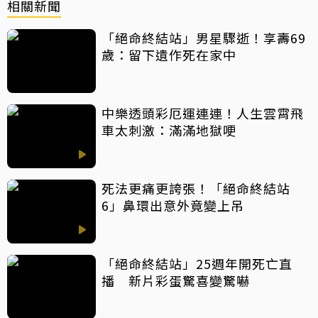
相關新聞
「絕命終結站」男星驟逝！享壽69
歲：留下遺作死在家中
中樂透頭彩厄運連連！人生雲霄飛
車太刺激：滿滿地獄哽
死法更痛更誇張！「絕命終結站
6」鼻環出意外竟變上吊
「絕命終結站」25週年開死亡直
播 新片彩蛋驚喜變驚嚇