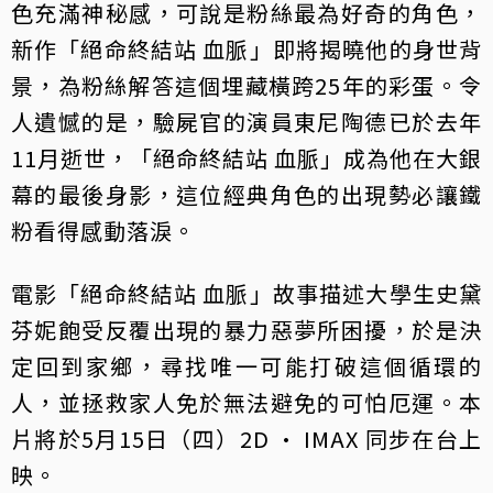
色充滿神秘感，可說是粉絲最為好奇的角色，
新作「絕命終結站 血脈」即將揭曉他的身世背
景，為粉絲解答這個埋藏橫跨25年的彩蛋。令
人遺憾的是，驗屍官的演員東尼陶德已於去年
11月逝世，「絕命終結站 血脈」成為他在大銀
幕的最後身影，這位經典角色的出現勢必讓鐵
粉看得感動落淚。
電影「絕命終結站 血脈」故事描述大學生史黛
芬妮飽受反覆出現的暴力惡夢所困擾，於是決
定回到家鄉，尋找唯一可能打破這個循環的
人，並拯救家人免於無法避免的可怕厄運。本
片將於5月15日（四）2D · IMAX 同步在台上
映。