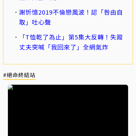
謝忻憶2019不倫戀風波！認「咎由自
取」吐心聲
「T恤乾了為止」第5集大反轉！失蹤
丈夫突喊「我回來了」全網氣炸
#絕命終結站