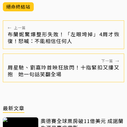
絕命終結站
←
上一篇
布蘭妮驚爆整形失敗！「左眼垮掉」4周才恢
復！怒喊：不能相信任何人
下一篇
→
周星馳、劉嘉玲首映狂放閃！十指緊扣又摟又
抱 她一句話笑翻全場
最新文章
奧德賽全球票房破11億美元 成諾蘭