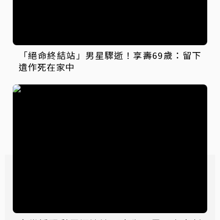
「絕命終結站」男星驟逝！享壽69歲：留下
遺作死在家中