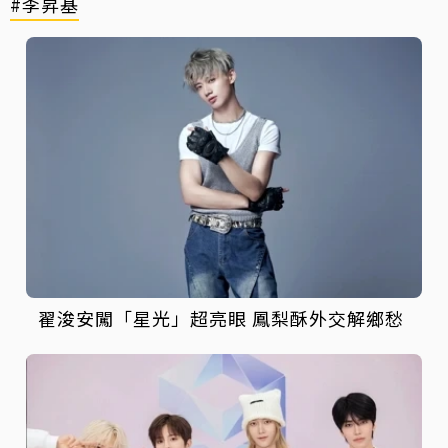
#李昇基
翟浚安闖「星光」超亮眼 鳳梨酥外交解鄉愁