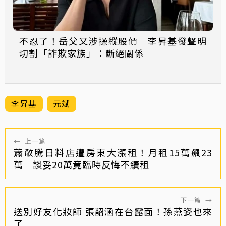
不忍了！岳父又涉操縱股價 李昇基發聲明
切割「詐欺家族」：斷絕關係
李昇基
元斌
←
上一篇
蕭敬騰日料店遭房東大漲租！月租15萬飆23
萬 談妥20萬竟臨時反悔不續租
下一篇
→
送別好友化妝師 張韶涵在台露面！孫燕姿也來
了