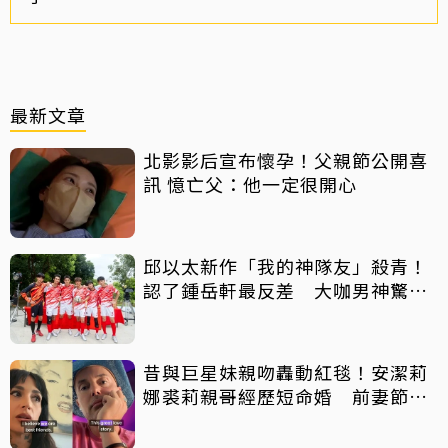
最新文章
北影影后宣布懷孕！父親節公開喜
訊 憶亡父：他一定很開心
邱以太新作「我的神隊友」殺青！
認了鍾岳軒最反差 大咖男神驚喜
客串
昔與巨星妹親吻轟動紅毯！安潔莉
娜裘莉親哥經歷短命婚 前妻節目
中出櫃：終於自由了