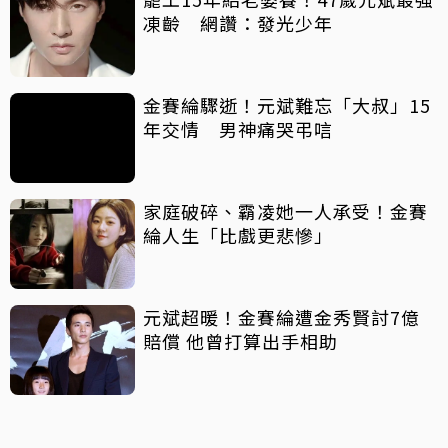
凍齡 網讚：發光少年
金賽綸驟逝！元斌難忘「大叔」15
年交情 男神痛哭弔唁
家庭破碎、霸凌她一人承受！金賽
綸人生「比戲更悲慘」
元斌超暖！金賽綸遭金秀賢討7億
賠償 他曾打算出手相助