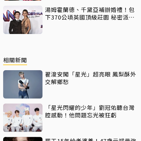
湯姆霍蘭德、千黛亞補辦婚禮！包
下370公頃英國頂級莊園 秘密派對
曝光
相關新聞
翟浚安闖「星光」超亮眼 鳳梨酥外
交解鄉愁
「星光閃耀的少年」劉冠佑聽台灣
腔感動！他問題忘光被狂虧
罷工15年給老婆養！47歲元斌最強