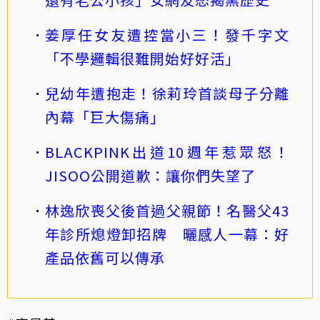
姜厚任女友遭控當小三！發千字文
「不學邏輯很難開始好好活」
兒幼年遭抱走！徐莉玲首談母子分離
內幕「巨大傷痛」
BLACKPINK出道10週年惹眾怒！
JISOO公開道歉：讓你們失望了
林逸欣喪父後首過父親節！名醫父43
年診所熄燈卸招牌 曬感人一幕：好
產品依舊可以傳承