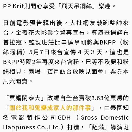
PP Krit則開心享受「飛天吊鋼絲」樂趣。
日前電影預告釋出後，大批網友敲碗雙帥來
台，金盞花大影業今驚喜宣布，導演查揚諾布
普拉寇、監製班莊比辛達拿剛將與BKPP（粉
絲暱稱）5月7日來台宣傳４天３天，這也是
BKPP時隔2年再度來台會粉，已等不及要和粉
絲相見，兩場「蜜月訪台放映見面會」票券本
周六開賣。
「冥婚鬧泰大」改編自全台賣破3.63億票房的
「
關於我和鬼變成家人的那件事
」，由泰國知
名電影製作公司GDH（Gross Domestic
Happiness Co.,Ltd.）打造，「薩滿」導演班