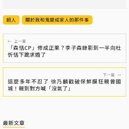
超人
關於我和鬼變成家人的那件事
←
上一篇
「森恬CP」修成正果？李子森錄影到一半向杜
忻恬下跪求婚了
下一篇
→
這麼多年不忍了 徐乃麟戳破保鮮膜狂親曾國
城！親到對方喊「沒氣了」
最新文章