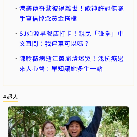
港樂傳奇黎彼得離世！歌神許冠傑曬
手寫信悼念黃金搭檔
SJ始源早餐店打卡！親民「碰拳」中
文直問：我停車可以嗎？
陳聆薇病逝江蕙崩潰爆哭！洩抗癌過
來人心聲：早知讓她多化一點
#超人