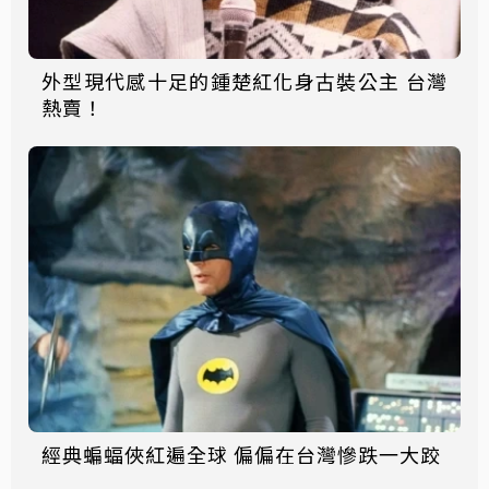
外型現代感十足的鍾楚紅化身古裝公主 台灣
熱賣！
經典蝙蝠俠紅遍全球 偏偏在台灣慘跌一大跤