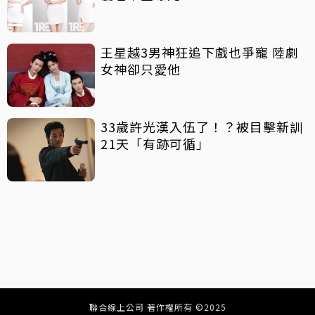
王星越3男神狂追下戲也爭寵 陸劇
女神卻只愛他
33歲許光漢入伍了！？被目擊新訓
21天「有跡可循」
聯合線上公司 著作權所有 ©2025