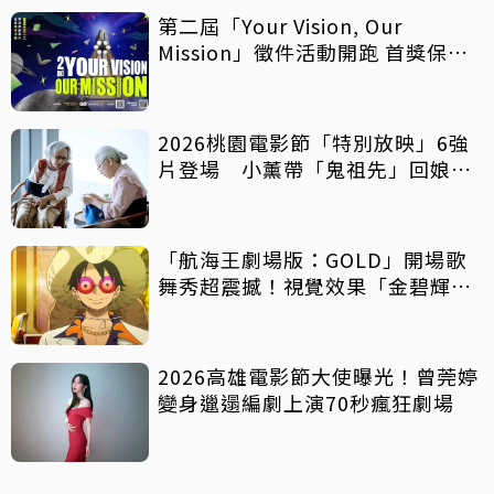
第二屆「Your Vision, Our
Mission」徵件活動開跑 首獎保證
影像化
2026桃園電影節「特別放映」6強
片登場 小薰帶「鬼祖先」回娘
家！
「航海王劇場版：GOLD」開場歌
舞秀超震撼！視覺效果「金碧輝
煌」
2026高雄電影節大使曝光！曾莞婷
變身邋遢編劇上演70秒瘋狂劇場