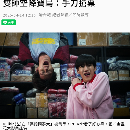
雙帥空降寶島：手刀搶票
聯合報 記者陳穎／即時報導
2025-04-14 12:16
Billkin(左)在「冥婚鬧泰大」被倒吊，PP Krit看了好心疼。圖／金盞
花大影業提供