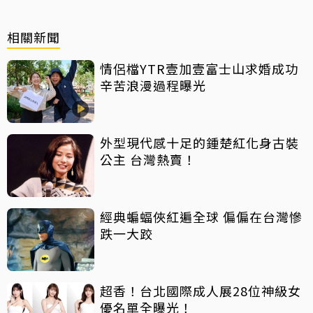
相關新聞
情侶檔YTR壹加壹富士山求婚成功
辛苦浪漫過程曝光
外型現代感十足的鍾楚紅化身古裝
公主 台灣熱賣！
經典蝙蝠俠紅遍全球 偏偏在台灣慘
跌一大跤
超香！台北國際成人展28位神級女
優名單全曝光！