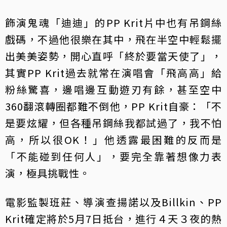
飾演鬼魂「迪迪」的PP Krit片中也有吊鋼絲
戲碼，不過他很樂在其中，飛在半空中輕鬆擺
出美美姿勢，開心直呼「終於要當天使了」，
其實PP Krit過去就常在演唱會「飛高高」給
粉絲驚喜，邊唱邊互動遊刃有餘，甚至空中
360翻滾轉圈都難不倒他，PP Krit自豪：「不
是要炫耀，但各種吊鋼絲我都試過了，我不怕
高，所以很OK！」他透露最困難的反而是
「不能碰到任何人」，要完全靠著想像力表
演，極具挑戰性。
電影監製班莊、導演查揚諾以及Billkin、PP
Krit確定將於5月7日抵台，進行４天３夜的熱