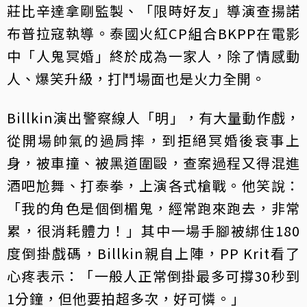
莊比辛達拿剛監製、「限時好友」導演查揚諾
布普拉寇執導。泰國火紅CP組合BKPP在電影
中「人鬼冥婚」終於成為一家人，除了情感動
人、爆笑升級，打鬥場面也是火力全開。
Billkin演出警察線人「明」，有大量動作戲，
從開場帥氣的過肩摔，到拒絕冥婚後衰事上
身，被車撞、被黑道圍毆，查案過程又得混進
酒吧尬舞、打泰拳，上演各式槍戰。他笑說：
「我的角色是個倒楣鬼，經常跑來跑去，非常
累，很消耗體力！」其中一場手腳被綁住180
度倒掛戲碼，Billkin親自上陣，PP Krit看了
心疼表示：「一般人正常倒掛最多可撐30秒到
1分鐘，但他要拍超多次，好可憐。」