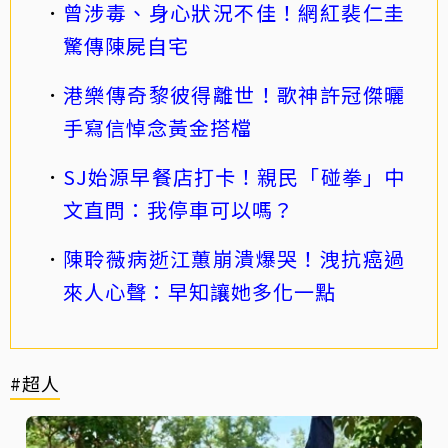
曾涉毒、身心狀況不佳！網紅裴仁圭
驚傳陳屍自宅
港樂傳奇黎彼得離世！歌神許冠傑曬
手寫信悼念黃金搭檔
SJ始源早餐店打卡！親民「碰拳」中
文直問：我停車可以嗎？
陳聆薇病逝江蕙崩潰爆哭！洩抗癌過
來人心聲：早知讓她多化一點
#超人