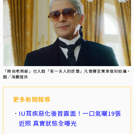
「時尚老佛爺」也入戲「第一夫人的逆襲」凡爾賽宮實景復刻拍攝。
圖／海鵬提供
更多新聞報導
IU耳疾惡化後首露面！一口氣曬19張
近照 真實狀態全曝光