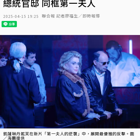
總統官邸 同框第一夫人
聯合報 記者廖福生／即時報導
2025-04-15 19:25
凱薩琳丹妮芙在新片「第一夫人的逆襲」中，展開最優雅的反擊。圖
／海鵬提供