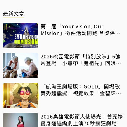
最新文章
第二屆「Your Vision, Our
Mission」徵件活動開跑 首獎保證
影像化
2026桃園電影節「特別放映」6強
片登場 小薰帶「鬼祖先」回娘
家！
「航海王劇場版：GOLD」開場歌
舞秀超震撼！視覺效果「金碧輝
煌」
2026高雄電影節大使曝光！曾莞婷
變身邋遢編劇上演70秒瘋狂劇場