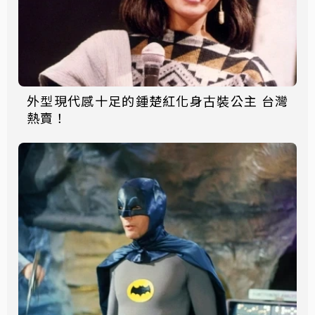
外型現代感十足的鍾楚紅化身古裝公主 台灣
熱賣！