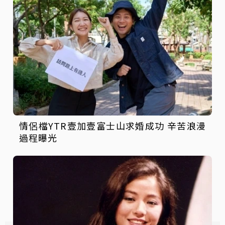
情侶檔YTR壹加壹富士山求婚成功 辛苦浪漫
過程曝光