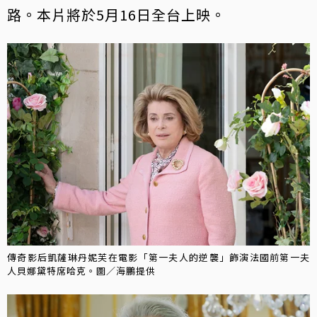
路。本片將於5月16日全台上映。
傳奇影后凱薩琳丹妮芙在電影「第一夫人的逆襲」飾演法國前第一夫
人貝娜黛特席哈克。圖／海鵬提供