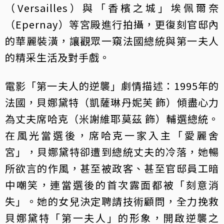
（Versailles）與「香檳之城」埃佩爾奈
（Epernay）等宮殿進行拍攝，更復刻官邸內
的華麗裝潢，讓觀眾一窺法國總統與第一夫人
的精采生活及對手戲。
電影「第一夫人的逆襲」劇情描述：1995年的
法國，貝娜黛特（凱薩琳丹妮芙 飾）傾盡心力
為丈夫席哈克（米謝維耶莫茲 飾）輔選總統。
在風光當選後，席哈克一家入主「愛麗舍
宮」，貝娜黛特卻遭到總統丈夫的冷落，她暢
所欲言的作風，甚至被政客、甚至官邸員工暗
中嘲笑，連當選後的首次露面都被「刻意消
失」。她的女兒決定聘請技術顧問，全力挽救
貝娜黛特「第一夫人」的形象，開啟逆襲之