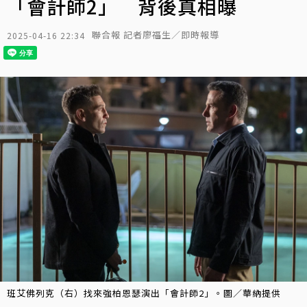
「會計師2」 背後真相曝
聯合報 記者廖福生／即時報導
2025-04-16 22:34
班艾佛列克（右）找來強柏恩瑟演出「會計師2」。圖／華納提供