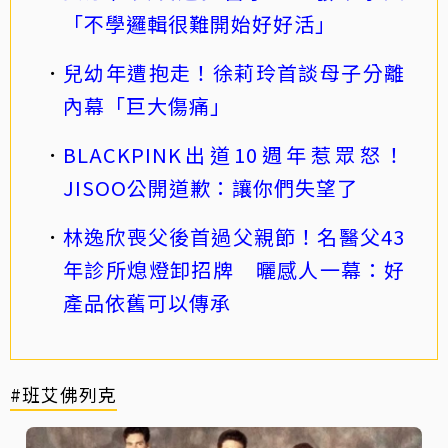
「不學邏輯很難開始好好活」
兒幼年遭抱走！徐莉玲首談母子分離
內幕「巨大傷痛」
BLACKPINK出道10週年惹眾怒！
JISOO公開道歉：讓你們失望了
林逸欣喪父後首過父親節！名醫父43
年診所熄燈卸招牌 曬感人一幕：好
產品依舊可以傳承
#班艾佛列克