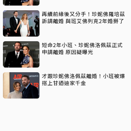
再續前緣後又分手！珍妮佛羅培茲
訴請離婚 與班艾佛列克2年婚掰了
短命2年小班、珍妮佛洛佩茲正式
申請離婚 原因疑曝光
才跟珍妮佛洛佩茲離婚！小班被爆
搭上甘迺迪家千金