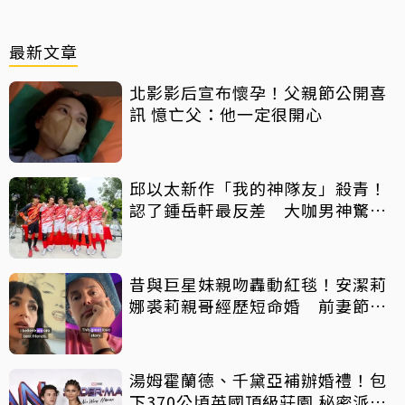
最新文章
北影影后宣布懷孕！父親節公開喜
訊 憶亡父：他一定很開心
邱以太新作「我的神隊友」殺青！
認了鍾岳軒最反差 大咖男神驚喜
客串
昔與巨星妹親吻轟動紅毯！安潔莉
娜裘莉親哥經歷短命婚 前妻節目
中出櫃：終於自由了
湯姆霍蘭德、千黛亞補辦婚禮！包
下370公頃英國頂級莊園 秘密派對