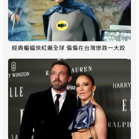
經典蝙蝠俠紅遍全球 偏偏在台灣慘跌一大跤