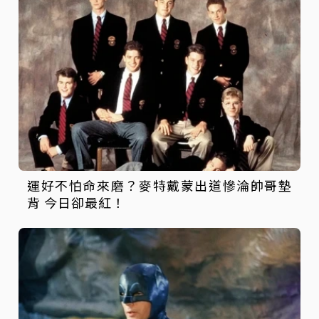
運好不怕命來磨？麥特戴蒙出道慘淪帥哥墊
背 今日卻最紅！