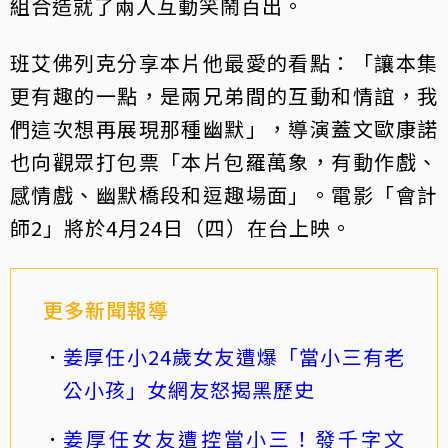
組合造就了兩人互動笑鬧百出。
班艾佛列克分享本片他最愛的看點：「讓本集
更有趣的一點，是兩兄弟間的互動和情誼，我
們這次想再展現那種幽默」，導演蓋文歐康諾
也向觀眾打包票「本片包羅萬象，有動作戲、
感情戲、幽默橋段和逗趣場面」。電影「會計
師2」將於4月24日（四）在台上映。
更多新聞報導
姜厚任小24歲女友遭爆「當小三有老
公小孩」女網友怒揭黑歷史
姜厚任女友遭控當小三！發千字文