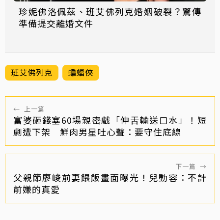
珍妮佛洛佩茲、班艾佛列克婚姻破裂？驚傳
準備提交離婚文件
班艾佛列克
蝙蝠俠
←
上一篇
富婆砸錢塞60場親密戲「伸舌輸送口水」！短
劇遭下架 鮮肉男星吐心聲：要守住底線
下一篇
→
父親節廖峻前妻餵飯畫面曝光！兒動容：不計
前嫌的真愛