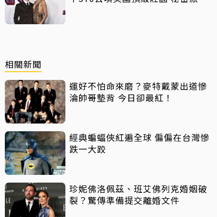
曝光
相關新聞
運好不怕命來磨？麥特戴蒙出道慘
淪帥哥墊背 今日卻最紅！
經典蝙蝠俠紅遍全球 偏偏在台灣慘
跌一大跤
珍妮佛洛佩茲、班艾佛列克婚姻破
裂？驚傳準備提交離婚文件