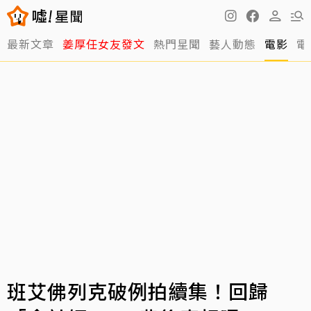
最新文章
姜厚任女友發文
熱門星聞
藝人動態
電影
電
班艾佛列克破例拍續集！回歸