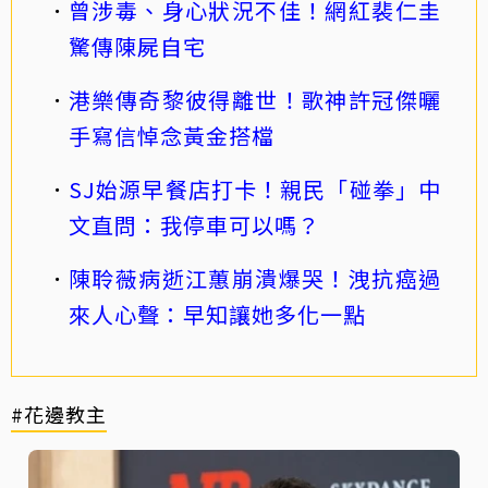
曾涉毒、身心狀況不佳！網紅裴仁圭
驚傳陳屍自宅
港樂傳奇黎彼得離世！歌神許冠傑曬
手寫信悼念黃金搭檔
SJ始源早餐店打卡！親民「碰拳」中
文直問：我停車可以嗎？
陳聆薇病逝江蕙崩潰爆哭！洩抗癌過
來人心聲：早知讓她多化一點
#花邊教主