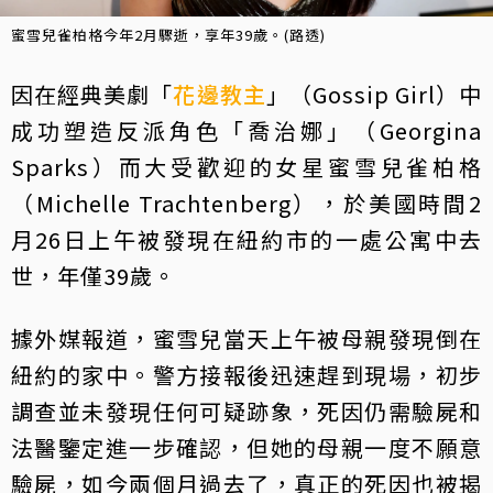
蜜雪兒雀柏格今年2月驟逝，享年39歲。(路透)
因在經典美劇「
花邊教主
」（Gossip Girl）中
成功塑造反派角色「喬治娜」（Georgina
Sparks）而大受歡迎的女星蜜雪兒雀柏格
（Michelle Trachtenberg），於美國時間2
月26日上午被發現在紐約市的一處公寓中去
世，年僅39歲。
據外媒報道，蜜雪兒當天上午被母親發現倒在
紐約的家中。警方接報後迅速趕到現場，初步
調查並未發現任何可疑跡象，死因仍需驗屍和
法醫鑒定進一步確認，但她的母親一度不願意
驗屍，如今兩個月過去了，真正的死因也被揭