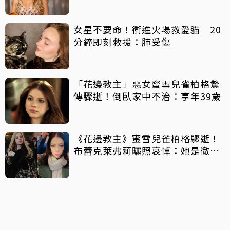
女星不要命！衝進火場救愛貓 20
分鐘即刻救援：肺受傷
「花邊教主」惡女蜜雪兒雀柏格驚
傳驟逝！倒臥家中不治：享年39歲
《花邊教主》蜜雪兒雀柏格驟逝！
布蕾克萊弗莉曬照哀悼：她是徹底
善良的人