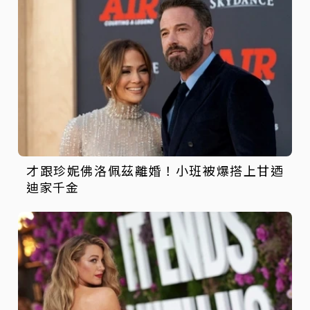
才跟珍妮佛洛佩茲離婚！小班被爆搭上甘迺
迪家千金