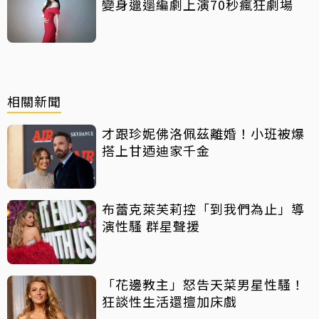
變身邋遢編劇上演70秒瘋狂劇場
相關新聞
才跟珍妮佛洛佩茲離婚！小班被爆
搭上甘迺迪家千金
布蕾克萊芙莉控「到我們為止」導
演性騷 群星聲援
「花邊教主」怒告天菜男星性騷！
狂談性生活還擅加床戲