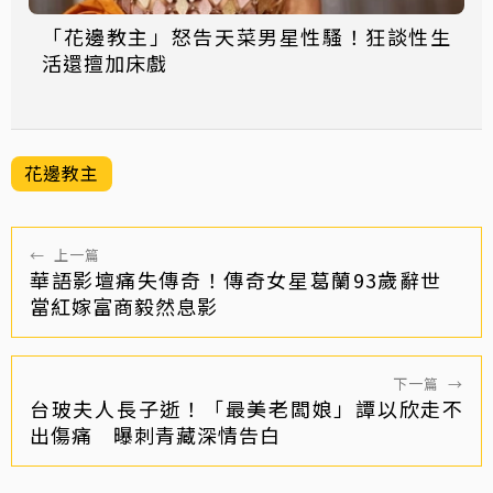
「花邊教主」怒告天菜男星性騷！狂談性生
活還擅加床戲
花邊教主
←
上一篇
華語影壇痛失傳奇！傳奇女星葛蘭93歲辭世
當紅嫁富商毅然息影
下一篇
→
台玻夫人長子逝！「最美老闆娘」譚以欣走不
出傷痛 曝刺青藏深情告白