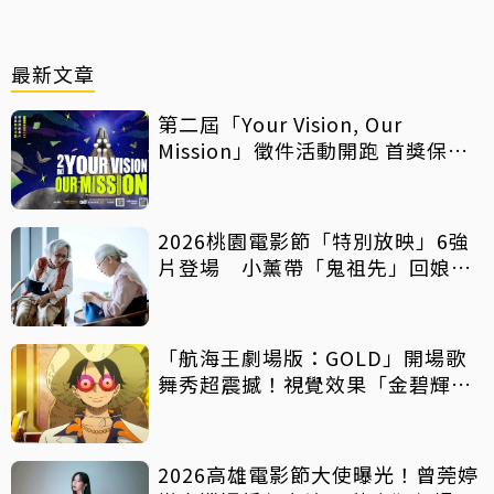
最新文章
第二屆「Your Vision, Our
Mission」徵件活動開跑 首獎保證
影像化
2026桃園電影節「特別放映」6強
片登場 小薰帶「鬼祖先」回娘
家！
「航海王劇場版：GOLD」開場歌
舞秀超震撼！視覺效果「金碧輝
煌」
2026高雄電影節大使曝光！曾莞婷