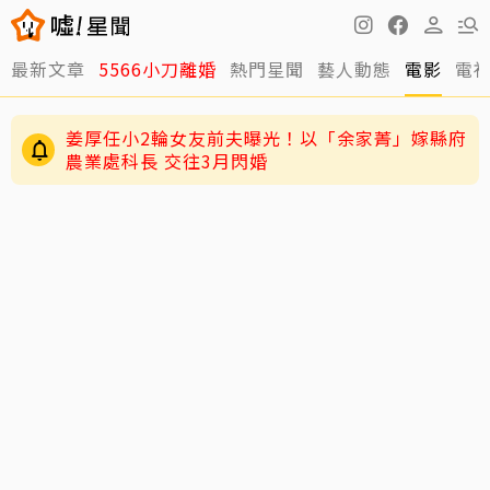
最新文章
5566小刀離婚
熱門星聞
藝人動態
電影
電
姜厚任小2輪女友前夫曝光！以「余家菁」嫁縣府
農業處科長 交往3月閃婚