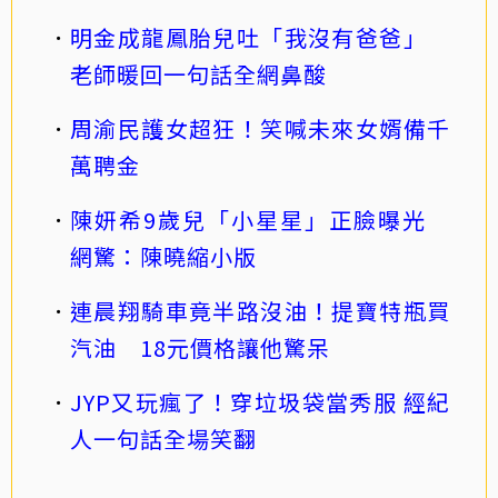
明金成龍鳳胎兒吐「我沒有爸爸」
老師暖回一句話全網鼻酸
周渝民護女超狂！笑喊未來女婿備千
萬聘金
陳妍希9歲兒「小星星」正臉曝光
網驚：陳曉縮小版
連晨翔騎車竟半路沒油！提寶特瓶買
汽油 18元價格讓他驚呆
JYP又玩瘋了！穿垃圾袋當秀服 經紀
人一句話全場笑翻