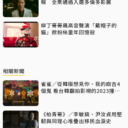
報 全票通過入選多倫多影展
柳丁哥哥飆高音聲演「戴帽子的
貓」掀粉絲童年回憶殺
相關新聞
雀雀／從韓版想見你、我的麻吉4
個鬼 看台韓翻拍影視的2023撞擊
現場
《柏青哥》／李敏鎬、尹汝貞用堅
韌與同理心堆疊出移民血淚史