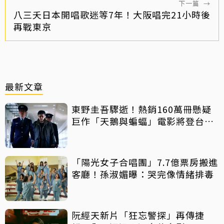
下一篇
→
八三夭日本開唱歌迷等7年！大阪唱完21小時後
再戰東京
最新文章
東野圭吾驟逝！熱銷160萬冊懸疑
巨作「天鵝與蝙蝠」電影將登台上
映
「陽光女子合唱團」7.7億票房搬進
客廳！孫淑媚曝：哭完像情緒排毒
阮經天新片「狂忘警探」再傳捷