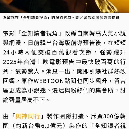
李敏鎬在「全知讀者視角」飾演劉眾赫。圖／采昌國際多媒體提供
電影「全知讀者視角」改編自南韓高人氣小說
與網漫，日前釋出台灣版前導預告後，在短短
24小時內便突破百萬觀看次數，強勢躍升
2025年台灣上映電影預告中最快破百萬的行
列，氣勢驚人。消息一出，隨即引爆社群熱烈
回響，原作WEBTOON點閱也同步飆升，留言
區更成為小說迷、漫迷與粉絲們的集會所，討
論聲量居高不下。
由「
與神同行
」製作團隊打造、斥資300億韓
圜（約新台幣6.2億元）製作的「全知讀者視