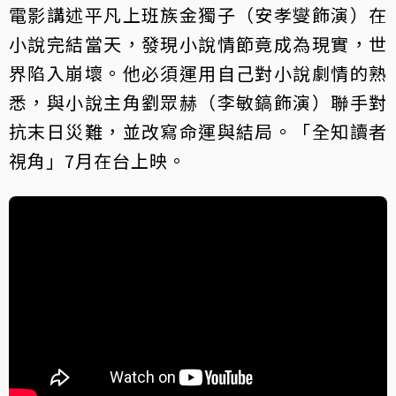
電影講述平凡上班族金獨子（安孝燮飾演）在
小說完結當天，發現小說情節竟成為現實，世
界陷入崩壞。他必須運用自己對小說劇情的熟
悉，與小說主角劉眾赫（李敏鎬飾演）聯手對
抗末日災難，並改寫命運與結局。「全知讀者
視角」7月在台上映。