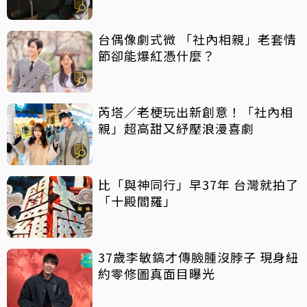
台偶像劇式微 「社內相親」老套情
節卻能爆紅憑什麼？
芮塔／老梗玩出新創意！「社內相
親」超高甜又紓壓浪漫喜劇
比「與神同行」早37年 台灣就拍了
「十殿閻羅」
37歲李敏鎬才傳臉腫沒脖子 現身紐
約零修圖真面目曝光