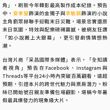
角」，刷新今年韓影最高製作成本紀錄。預告
中，
安孝燮
飾演的金獨子與
李敏鎬
飾演的小說
主角劉眾赫聯手迎戰末日災難，場景忠實還原
末日氛圍，特效與配樂磅礡震撼，被網友狂讚
「如小說搬上大銀幕」，更引發劇情猜想熱
潮。
台灣片商「采昌國際多媒體」表示，「全知讀
者視角」預告在Facebook、Instagram與
Threads等平台24小時內突破百萬觀看，遠超
預期，引證本片的跨世代魅力與票房潛力。粉
絲已開始號召親友準備包場觀影，堪稱今年暑
假最具爆發力的現象級大片。