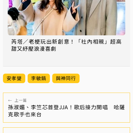
芮塔／老梗玩出新創意！「社內相親」超高
甜又紓壓浪漫喜劇
安孝燮
李敏鎬
與神同行
←
上一篇
孫淑媚、李竺芯首登JJA！歌后接力開唱 哈薩
克歌手也來台