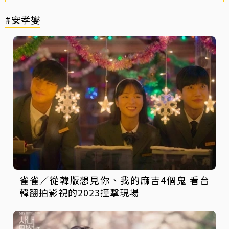
#安孝燮
雀雀／從韓版想見你、我的麻吉4個鬼 看台
韓翻拍影視的2023撞擊現場