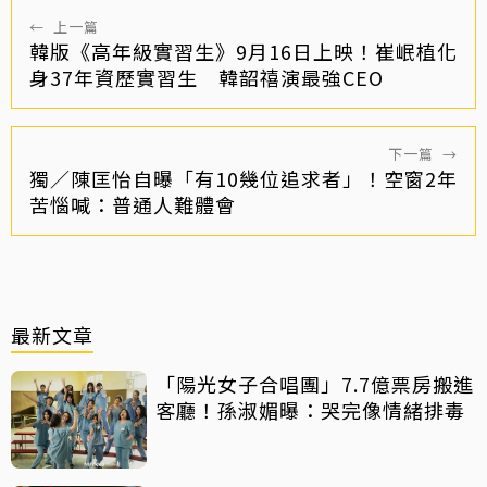
←
上一篇
韓版《高年級實習生》9月16日上映！崔岷植化
身37年資歷實習生 韓韶禧演最強CEO
下一篇
→
獨／陳匡怡自曝「有10幾位追求者」！空窗2年
苦惱喊：普通人難體會
最新文章
「陽光女子合唱團」7.7億票房搬進
客廳！孫淑媚曝：哭完像情緒排毒