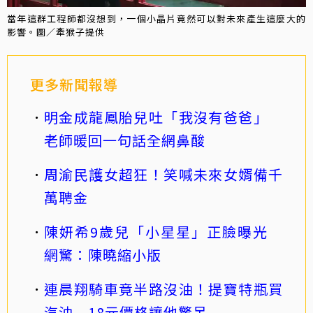
當年這群工程師都沒想到，一個小晶片竟然可以對未來產生這麼大的
影響。圖／牽猴子提供
更多新聞報導
明金成龍鳳胎兒吐「我沒有爸爸」
老師暖回一句話全網鼻酸
周渝民護女超狂！笑喊未來女婿備千
萬聘金
陳妍希9歲兒「小星星」正臉曝光
網驚：陳曉縮小版
連晨翔騎車竟半路沒油！提寶特瓶買
汽油 18元價格讓他驚呆