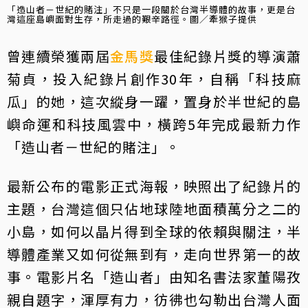
「造山者－世紀的賭注」不只是一段關於台灣半導體的故事，更是台
灣這座島嶼面對生存，所走過的艱辛路徑。圖／牽猴子提供
曾連續榮獲兩屆
金馬獎
最佳紀錄片獎的導演蕭
菊貞，投入紀錄片創作30年，自稱「科技麻
瓜」的她，這次縱身一躍，置身於半世紀的島
嶼命運和科技風雲中，橫跨5年完成最新力作
「造山者－世紀的賭注」。
最新公布的電影正式海報，映照出了紀錄片的
主題，台灣這個只佔地球陸地面積萬分之二的
小島，如何以晶片得到全球的依賴與關注，半
導體產業又如何從無到有，走向世界第一的故
事。電影片名「造山者」由知名書法家董陽孜
親自題字，渾厚有力，彷彿也勾勒出台灣人面