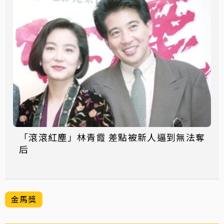
「滾滾紅塵」林青霞 差點被新人逼到無法奪
后
金馬獎