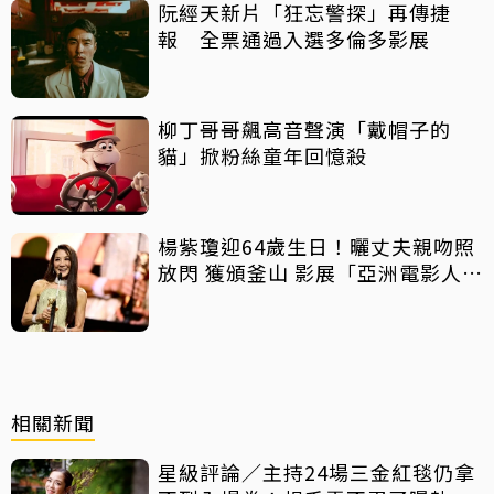
阮經天新片「狂忘警探」再傳捷
報 全票通過入選多倫多影展
柳丁哥哥飆高音聲演「戴帽子的
貓」掀粉絲童年回憶殺
楊紫瓊迎64歲生日！曬丈夫親吻照
放閃 獲頒釜山 影展「亞洲電影人
獎」
相關新聞
星級評論／主持24場三金紅毯仍拿