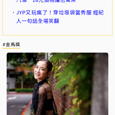
JYP又玩瘋了！穿垃圾袋當秀服 經紀
人一句話全場笑翻
#金馬獎