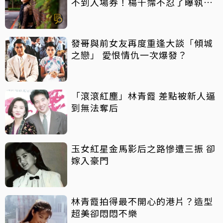
不到入場券！楊千霈不忍了曝執委
會1舉動「當場爆淚」
發哥與前女友再度重逢大談「傾城
之戀」 愛恨情仇一次爆發？
「滾滾紅塵」林青霞 差點被新人逼
到無法奪后
玉女紅星金馬影后之路慘遭三振 卻
嫁入豪門
林青霞拍得最不開心的港片？造型
超美卻悶悶不樂