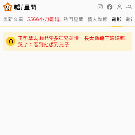
最新文章
5566小刀離婚
熱門星聞
藝人動態
電影
電
王凱摯友Jeff談多年兄弟情 長太像連王媽媽都
哭了：看到他想到兒子
陳妍希9歲兒「小星星」長大了！正臉曝光 網
驚：陳曉縮小版
與台玻千金結婚12年被爆離婚 小刀認了！證實：
已分開一陣子