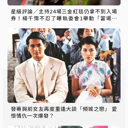
星級評論／主持24場三金紅毯仍拿不到入場
券！楊千霈不忍了曝執委會1舉動「當場爆
淚」
發哥與前女友再度重逢大談「傾城之戀」 愛
恨情仇一次爆發？