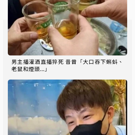
男主播灌酒直播猝死 昔曾「大口吞下蝌蚪、
老鼠和煙頭...」