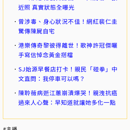
近照 真實狀態全曝光
曾涉毒、身心狀況不佳！網紅裴仁圭
驚傳陳屍自宅
港樂傳奇黎彼得離世！歌神許冠傑曬
手寫信悼念黃金搭檔
SJ始源早餐店打卡！親民「碰拳」中
文直問：我停車可以嗎？
陳聆薇病逝江蕙崩潰爆哭！親洩抗癌
過來人心聲：早知道就讓她多化一點
#主播