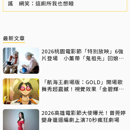
謠 網笑：這廁所我也想睡
最新文章
2026桃園電影節「特別放映」6強
片登場 小薰帶「鬼祖先」回娘
家！
「航海王劇場版：GOLD」開場歌
舞秀超震撼！視覺效果「金碧輝
煌」
2026高雄電影節大使曝光！曾莞婷
變身邋遢編劇上演70秒瘋狂劇場