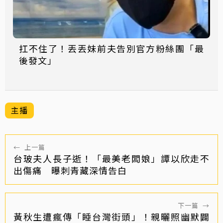
扛不住了！丟丟妹前夫告別官方粉絲團「最
後發文」
主播
←
上一篇
台玻夫人長子逝！「最美老闆娘」譚以欣走不
出傷痛 曝刺青藏深情告白
下一篇
→
黃秋生遭瘋傳「睡台灣街頭」！親曬照幽默闢