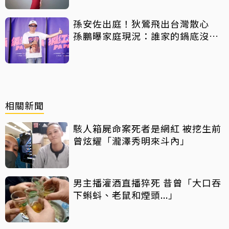
孫安佐出庭！狄鶯飛出台灣散心
孫鵬曝家庭現況：誰家的鍋底沒有
灰塵
相關新聞
駭人箱屍命案死者是網紅 被挖生前
曾炫耀「瀧澤秀明來斗內」
男主播灌酒直播猝死 昔曾「大口吞
下蝌蚪、老鼠和煙頭...」