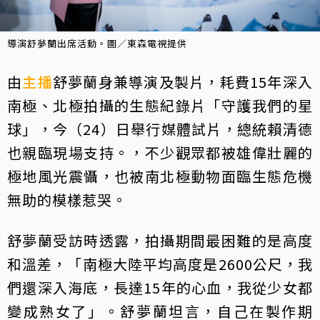
導演舒夢蘭出席活動。圖／東森電視提供
由
主播
舒夢蘭身兼導演及製片，耗費15年深入
南極、北極拍攝的生態紀錄片「守護我們的星
球」，今（24）日舉行媒體試片，總統賴清德
也親臨現場支持。，不少觀眾都被雄偉壯麗的
極地風光震懾，也被南北極動物面臨生態危機
無助的模樣惹哭。
舒夢蘭受訪時透露，拍攝期間最困難的是高度
和溫差，「南極大陸平均高度是2600公尺，我
們還深入海底，長達15年的心血，我從少女都
變成熟女了」。舒夢蘭坦言，自己在製作期