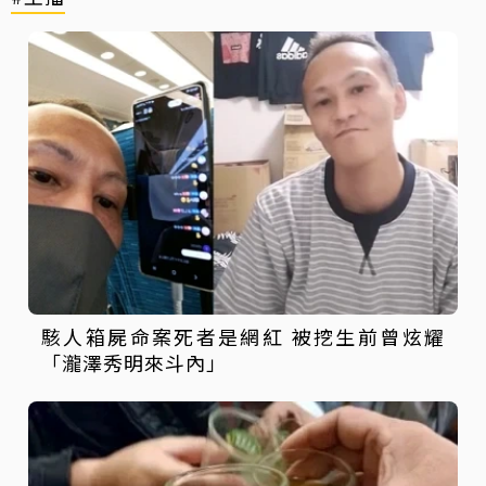
駭人箱屍命案死者是網紅 被挖生前曾炫耀
「瀧澤秀明來斗內」