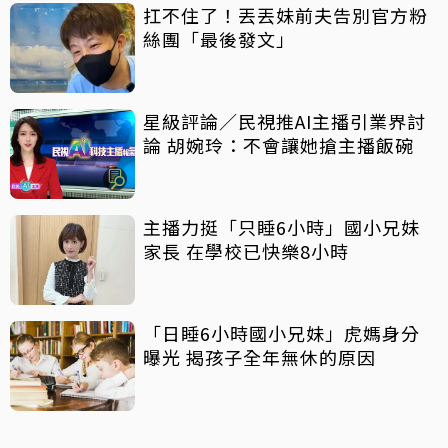
扛不住了！丟丟妹前夫告別官方粉
絲團「最後發文」
星級評論／民視推AI主播引業界討
論 胡婉玲：不會讓她搶主播飯碗
主播力挺「只睡6小時」國小兄妹
家長 在學校已快樂8小時
「日睡6小時國小兄妹」虎媽身分
曝光 揭孩子全年無休的原因