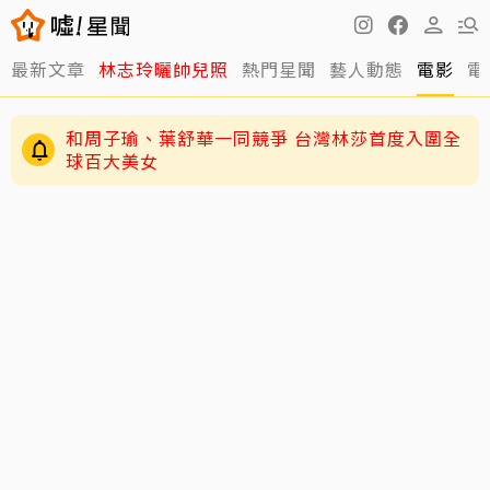
最新文章
林志玲曬帥兒照
熱門星聞
藝人動態
電影
電
和周子瑜、葉舒華一同競爭 台灣林莎首度入圍全
球百大美女