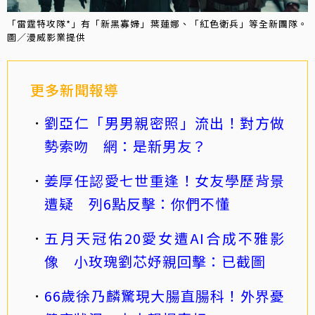
「雷霆特攻隊*」有「新黑寡婦」葉蓮娜、「紅色衛兵」等全新團隊。
圖／漫威影業提供
更多新聞報導
劉亞仁「男男親密照」流出！對方做
勢索吻 網：是新男友？
姜厚任認愛七世重逢！女友學歷背景
遭疑 列6點反擊：你們不懂
五月天冠佑20愛女遭AI合成不雅影
像 小玫瑰劉芯妤親回擊：已截圖
66歲徐乃麟驚現大腸直腸科！外界憂