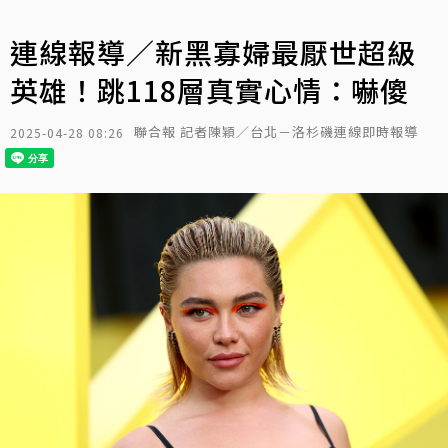
連線報導／新黑寡婦最厭世超級
英雄！跳118層真實心情：嚇傻
聯合報 記者陳穎／台北－洛杉磯連線即時報導
2025-04-28 08:26