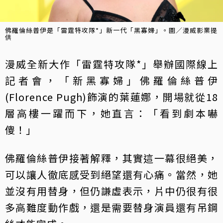
佛羅倫絲普伊是「雷霆特攻隊*」新一代「黑寡婦」。圖／漫威影業提
供
漫威全新大作「雷霆特攻隊*」舉辦國際線上
記者會，「新黑寡婦」佛羅倫絲普伊
(Florence Pugh)飾演的葉蓮娜，開場就從18
層高樓一躍而下，她直言：「看到劇本嚇
傻！」
佛羅倫絲普伊接著解釋，其實這一幕很絕美，
可以讓人徹底感受到絕望還有心痛。當然，她
並沒有用替身，但仍謙虛表示，片中仍很有很
多高難度動作戲，還是需要替身演員還有吊鋼