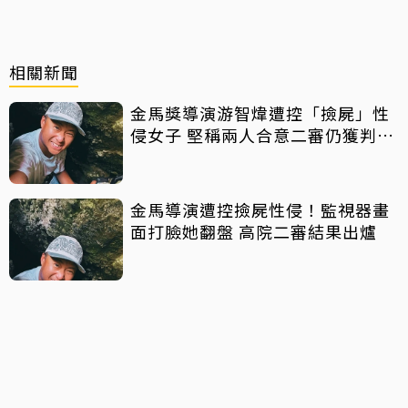
相關新聞
金馬獎導演游智煒遭控「撿屍」性
侵女子 堅稱兩人合意二審仍獲判無
罪
金馬導演遭控撿屍性侵！監視器畫
面打臉她翻盤 高院二審結果出爐