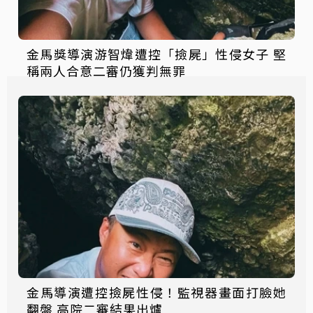
金馬獎導演游智煒遭控「撿屍」性侵女子 堅
稱兩人合意二審仍獲判無罪
金馬導演遭控撿屍性侵！監視器畫面打臉她
翻盤 高院二審結果出爐