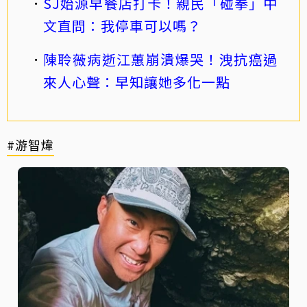
SJ始源早餐店打卡！親民「碰拳」中
文直問：我停車可以嗎？
陳聆薇病逝江蕙崩潰爆哭！洩抗癌過
來人心聲：早知讓她多化一點
#游智煒