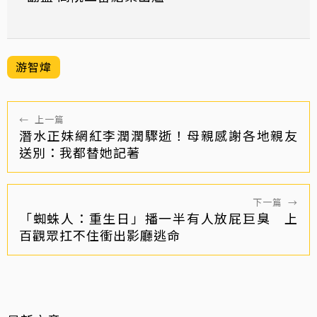
游智煒
←
上一篇
潛水正妹網紅李潤潤驟逝！母親感謝各地親友
送別：我都替她記著
下一篇
→
「蜘蛛人：重生日」播一半有人放屁巨臭 上
百觀眾扛不住衝出影廳逃命