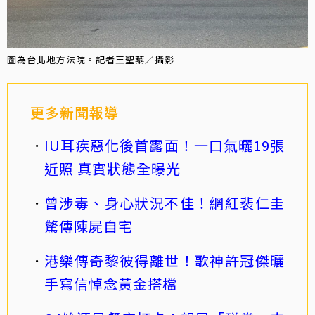
圖為台北地方法院。記者王聖藜／攝影
更多新聞報導
IU耳疾惡化後首露面！一口氣曬19張
近照 真實狀態全曝光
曾涉毒、身心狀況不佳！網紅裴仁圭
驚傳陳屍自宅
港樂傳奇黎彼得離世！歌神許冠傑曬
手寫信悼念黃金搭檔