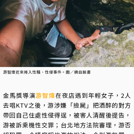
游智煒近來捲入性騷、性侵事件。圖／摘自臉書
金馬獎導演
游智煒
在夜店遇到年輕女子，2人
去唱KTV之後，游涉嫌「撿屍」把酒醉的對方
帶回自己住處性侵得逞，被害人清醒後提告，
游被訴乘機性交罪；台北地方法院審理，游否