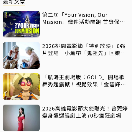
最新文章
第二屆「Your Vision, Our
Mission」徵件活動開跑 首獎保證
影像化
2026桃園電影節「特別放映」6強
片登場 小薰帶「鬼祖先」回娘
家！
「航海王劇場版：GOLD」開場歌
舞秀超震撼！視覺效果「金碧輝
煌」
2026高雄電影節大使曝光！曾莞婷
變身邋遢編劇上演70秒瘋狂劇場