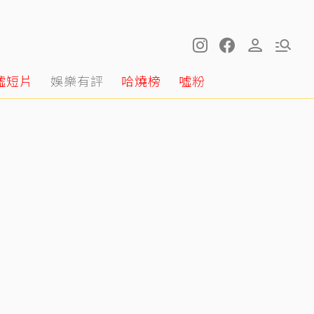
噓短片
娛樂有評
哈燒榜
噓粉
王凱摯友Jeff談多年兄弟情 長太像連王媽媽都哭了：看到他想到兒子
14:26