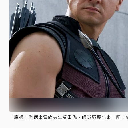
「鷹眼」傑瑞米雷納去年受重傷，眼球還爆出來。圖／摘自Jer