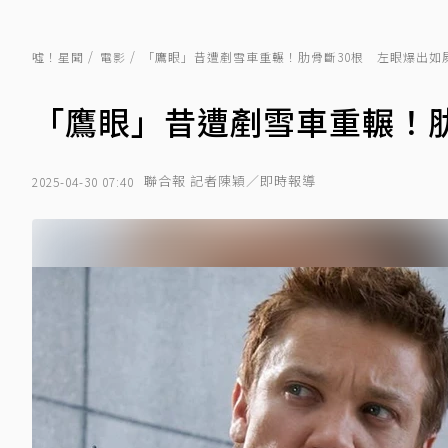
噓！星聞
電影
「鷹眼」昔遭剷雪車重輾！肋骨斷30根 左眼爆出如
「鷹眼」昔遭剷雪車重輾！肋
聯合報 記者陳穎／即時報導
2025-04-30 07:40