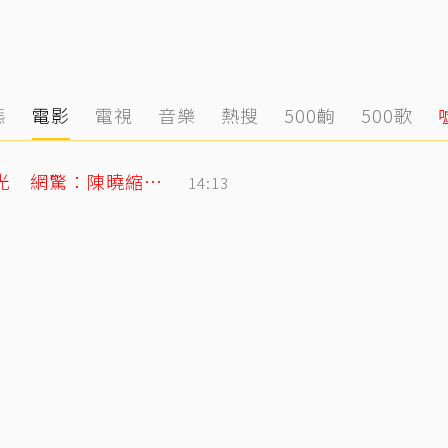
態
電影
電視
音樂
熱搜
500齣
500歌
！證實：已分開一陣子
14:36
陳妍希9歲兒「小星星」長大了！正臉曝光 網驚：陳曉縮小版
14:13