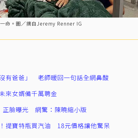
圖／摘自Jeremy Renner IG
沒有爸爸」 老師暖回一句話全網鼻酸
未來女婿備千萬聘金
」正臉曝光 網驚：陳曉縮小版
！提寶特瓶買汽油 18元價格讓他驚呆