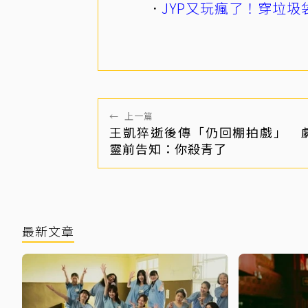
JYP又玩瘋了！穿垃圾
←
上一篇
王凱猝逝後傳「仍回棚拍戲」 
靈前告知：你殺青了
最新文章