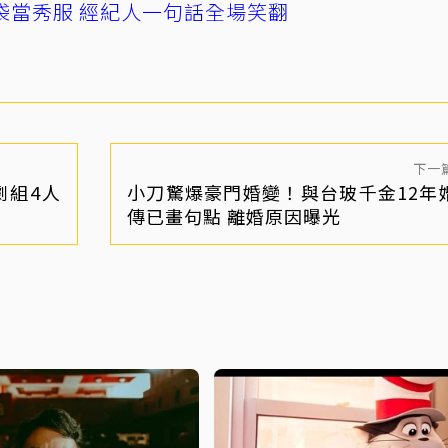
袋當秀服 經紀人一句話全場笑翻
下一
劇組4人
小刀驚爆豪門婚變！與台玻千金12年
傳已畫句點 離婚原因曝光