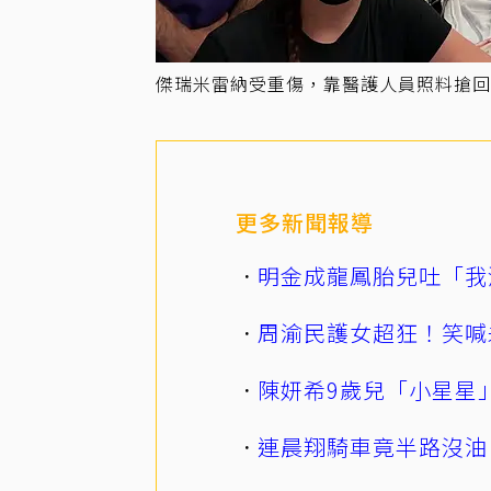
傑瑞米雷納受重傷，靠醫護人員照料搶回一命。
更多新聞報導
明金成龍鳳胎兒吐「我
周渝民護女超狂！笑喊
陳妍希9歲兒「小星星
連晨翔騎車竟半路沒油