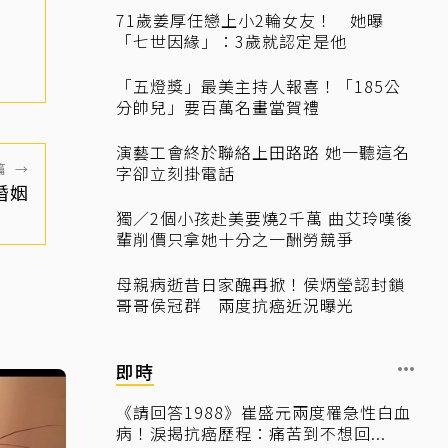
71歲姜厚任戀上小2輪女友！ 她曝
「七世因緣」：3歲就認定是他
「五燈獎」最美主持人報喜！「185公
分帥兒」要百萬名畫當賀禮
演藝工會終於聯絡上田路路 她一聽這名
篇
→
字卻立刻掛電話
婚姻
獨／2個小孩赴美要燒2千萬 曲艾玲嘆後
輩削價只拿她十分之一酬勞競爭
母親病逝昔日家醜再掀！侯炳瑩認封鎖
哥哥侯冠群 兩度抗癌近況曝光
即時
《請回答1988》崔盛元兩度罹急性白血
病！淚揭抗癌歷程：痛苦到不想回...