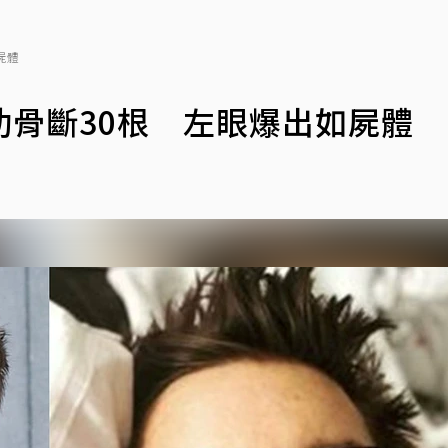
屍體
骨斷30根 左眼爆出如屍體