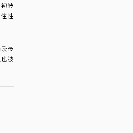
年初被
保住性
過及後
眼也被