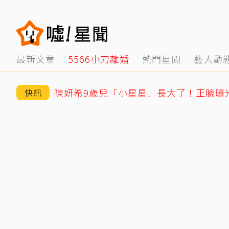
最新文章
5566小刀離婚
熱門星聞
藝人動
與台玻千金結婚12年被爆離婚 小刀認了
快訊