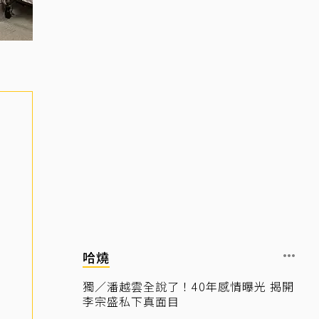
哈燒
獨／潘越雲全說了！40年感情曝光 揭開
李宗盛私下真面目