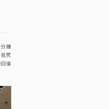
每分鐘
。我死
慢回復