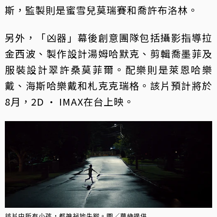
斯，監製則是蜜雪兒莫瑞賽和喬許布洛林。
另外，「凶器」幕後創意團隊包括攝影指導拉
金西波、製作設計湯姆哈默克、剪輯喬墨菲及
服裝設計翠許桑莫菲爾。配樂則是萊恩哈樂
戴、海斯哈樂戴和札克克瑞格。該片預計將於
8月，2D · IMAX在台上映。
該片中所有小孩，都神祕地失蹤。圖／華納提供