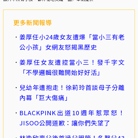
更多新聞報導
姜厚任小24歲女友遭爆「當小三有老
公小孩」女網友怒揭黑歷史
姜厚任女友遭控當小三！發千字文
「不學邏輯很難開始好好活」
兒幼年遭抱走！徐莉玲首談母子分離
內幕「巨大傷痛」
BLACKPINK出道10週年惹眾怒！
JISOO公開道歉：讓你們失望了
林逸欣喪父後首過父親節！名醫父43