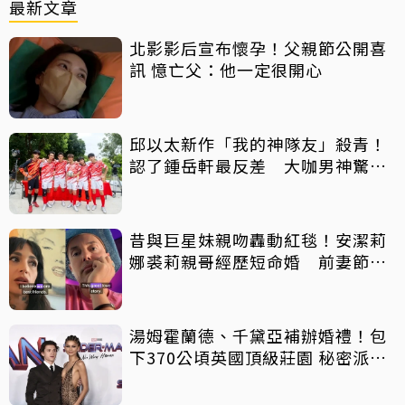
最新文章
北影影后宣布懷孕！父親節公開喜
訊 憶亡父：他一定很開心
邱以太新作「我的神隊友」殺青！
認了鍾岳軒最反差 大咖男神驚喜
客串
昔與巨星妹親吻轟動紅毯！安潔莉
娜裘莉親哥經歷短命婚 前妻節目
中出櫃：終於自由了
湯姆霍蘭德、千黛亞補辦婚禮！包
下370公頃英國頂級莊園 秘密派對
曝光