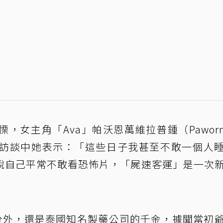
女主角「Ava」帕沃恩萬維拉普鍾（Paworn
悸。在訪談中她表示：「這些日子我甚至不敢一個人
說自己平常不敢看恐怖片，「屍速客運」是一次
身分外，還是泰國知名製藥公司的千金，據聞當初