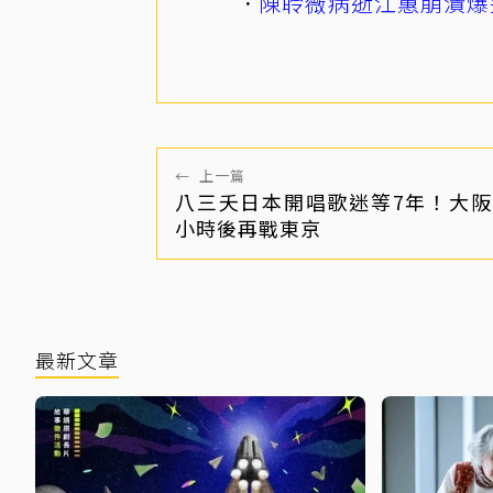
陳聆薇病逝江蕙崩潰爆
←
上一篇
八三夭日本開唱歌迷等7年！大阪
小時後再戰東京
最新文章