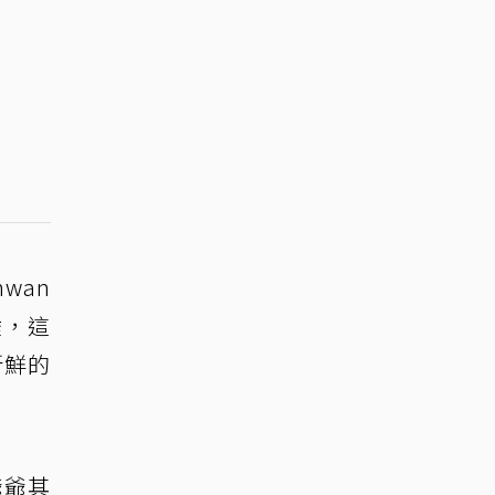
wan
睡，這
新鮮的
爺爺其