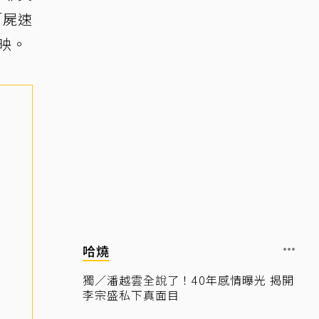
「屍速
映。
哈燒
獨／潘越雲全說了！40年感情曝光 揭開
李宗盛私下真面目