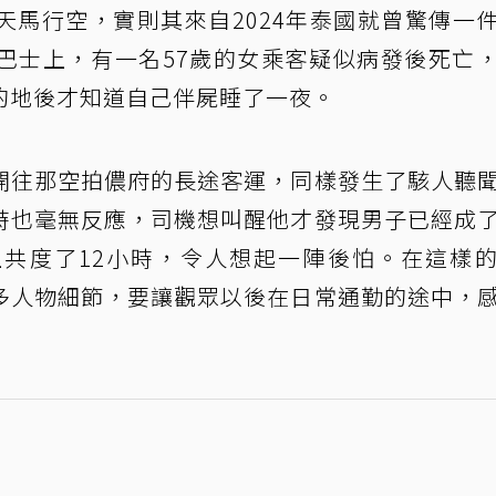
天馬行空，實則其來自2024年泰國就曾驚傳一
巴士上，有一名57歲的女乘客疑似病發後死亡
的地後才知道自己伴屍睡了一夜。
開往那空拍儂府的長途客運，同樣發生了駭人聽
時也毫無反應，司機想叫醒他才發現男子已經成
共度了12小時，令人想起一陣後怕。在這樣
多人物細節，要讓觀眾以後在日常通勤的途中，