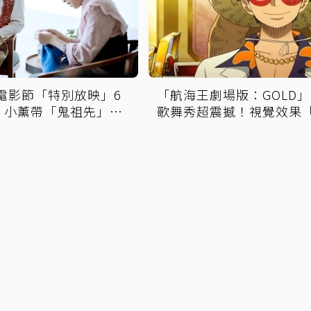
園電影節「特別放映」6
「航海王劇場版：GOLD
 小薰帶「鬼祖先」回
歌舞秀超震撼！視覺效果
輝煌」