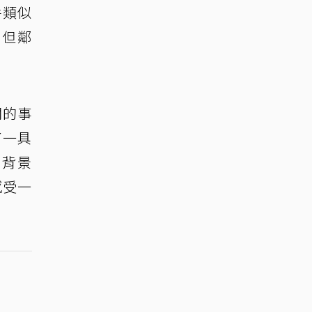
件類似
，但鄰
聞的事
了一具
的背景
感受一