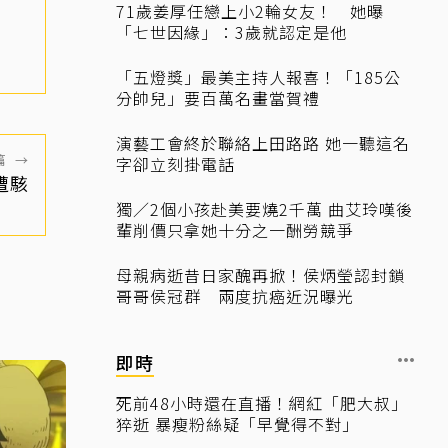
71歲姜厚任戀上小2輪女友！ 她曝
「七世因緣」：3歲就認定是他
「五燈獎」最美主持人報喜！「185公
分帥兒」要百萬名畫當賀禮
演藝工會終於聯絡上田路路 她一聽這名
篇
→
字卻立刻掛電話
遭駭
獨／2個小孩赴美要燒2千萬 曲艾玲嘆後
輩削價只拿她十分之一酬勞競爭
母親病逝昔日家醜再掀！侯炳瑩認封鎖
哥哥侯冠群 兩度抗癌近況曝光
即時
死前48小時還在直播！網紅「肥大叔」
猝逝 暴瘦粉絲疑「早覺得不對」