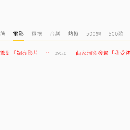
動態
電影
電視
音樂
熱搜
500齣
500歌
黃寅燁、惠利確認愛意深情熱吻！網友震驚到「調亮影片」細看舌吻過程
09:20