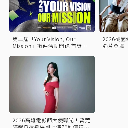
第二屆「Your Vision, Our
2026桃
Mission」徵件活動開跑 首獎保
強片登場
證影像化
娘家！
2026高雄電影節大使曝光！曾莞
婷變身邋遢編劇上演70秒瘋狂劇