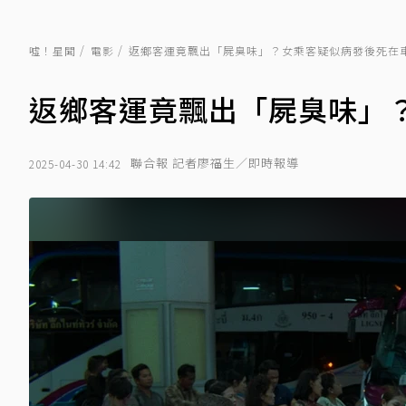
噓！星聞
電影
返鄉客運竟飄出「屍臭味」？女乘客疑似病發後死在
返鄉客運竟飄出「屍臭味」
聯合報 記者廖福生／即時報導
2025-04-30 14:42