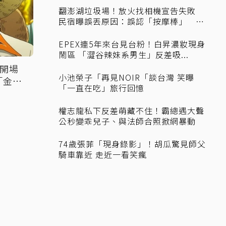
翻澎湖垃圾場！放火找相機宣告失敗
民宿曝誤丟原因：誤認「按摩棒」
喊...
EPEX連5年來台見台粉！白昇濃妝現身
鬧區 「澀谷辣妹系男生」反差吸...
」開場
小池榮子「再見NOIR「談台灣 笑曝
「金碧
「一直在吃」旅行回憶
權志龍私下反差萌藏不住！霸總遇大聲
公秒變乖兒子、與法師合照掀網暴動
74歲張菲「現身錄影」！胡瓜驚見師父
騎車靠近 走近一看笑瘋