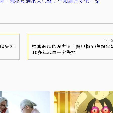
哭！洩抗癌過來人心聲：早知讓她多化一點
下一
唱完21
連富商尪也沒辦法！吳申梅50萬粉專
10多年心血一夕失控