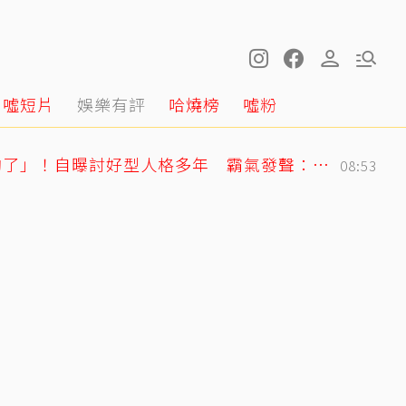
噓短片
娛樂有評
哈燒榜
噓粉
曲家瑞突發聲「我受夠了」！自曝討好型人格多年 霸氣發聲：我也會生氣
08:53