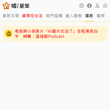
最新文章
姜厚任女友
熱門星聞
藝人動態
電影
電視
老高與小茉新片「AI圖片也沒了」全程黑底白
字 網驚：直接變Podcast
謝忻憶2019不倫戀風波！工作瞬間歸零 認「咎
由自取」吐心聲