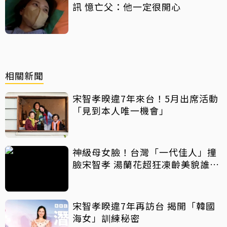
訊 憶亡父：他一定很開心
相關新聞
宋智孝暌違7年來台！5月出席活動
「見到本人唯一機會」
神級母女臉！台灣「一代佳人」撞
臉宋智孝 湯蘭花超狂凍齡美貌誰信
72歲
宋智孝睽違7年再訪台 揭開「韓國
海女」訓練秘密