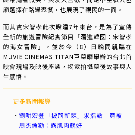
廂選擇在路邊聚餐，也展現了親民的一面。
而其實宋智孝此次暌違7年來台，是為了宣傳
全新的旅遊冒險紀實節目「潛進韓國：宋智孝
的海女冒險」，並於今（8）日晚間親臨在
MUVIE CINEMAS TITAN巨幕廳舉辦的台北首
映會現場及映後座談，揭露拍攝幕後故事與人
生感悟。
更多新聞報導
劉畊宏登「披荊斬棘」求指點 竟被
周杰倫勸：露肌肉就好