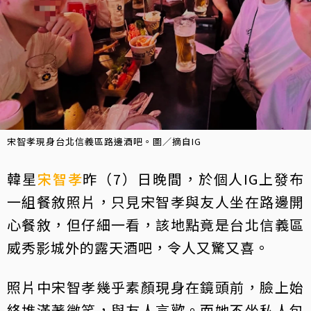
宋智孝現身台北信義區路邊酒吧。圖／摘自IG
韓星
宋智孝
昨（7）日晚間，於個人IG上發布
一組餐敘照片，只見宋智孝與友人坐在路邊開
心餐敘，但仔細一看，該地點竟是台北信義區
威秀影城外的露天酒吧，令人又驚又喜。
照片中宋智孝幾乎素顏現身在鏡頭前，臉上始
終堆滿著微笑，與友人言歡。而她不坐私人包