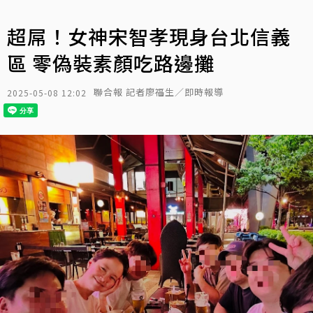
超屌！女神宋智孝現身台北信義
區 零偽裝素顏吃路邊攤
聯合報 記者廖福生／即時報導
2025-05-08 12:02