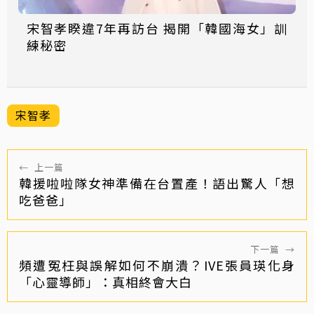
宋智孝睽違7年再訪台 揭開「韓國海女」訓
練秘密
宋智孝
←
上一篇
韓援啦啦隊女神準備在台置產！語出驚人「想
吃爸爸」
下一篇
→
頻遭冤枉與誤解如何不崩潰？IVE張員瑛化身
「心靈導師」：真相終會大白