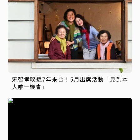
宋智孝暌違7年來台！5月出席活動「見到本
人唯一機會」