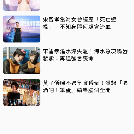
宋智孝當海女曾經歷「死亡邊
緣」 不知身體何處會流血
宋智孝潛水爆失溫！海水急凍嘴唇
發紫：再逞強會喪命
莫子儀喘不過氣險昏倒！發想「喝
酒吧！笨蛋」續集腦洞全開