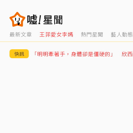
最新文章
王菲愛女李嫣
熱門星聞
藝人動
快訊