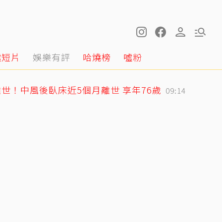
噓短片
娛樂有評
哈燒榜
噓粉
世！中風後臥床近5個月離世 享年76歲
09:14