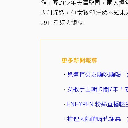
作工匠的少年天澤聖司，兩人經
大利深造，但女孩卻茫然不知未
29日重返大銀幕
更多新聞報導
兒遭控交友騙吃騙喝「
女歌手出輯卡關7年！老
ENHYPEN 粉絲直
推理大師的時代謝幕 