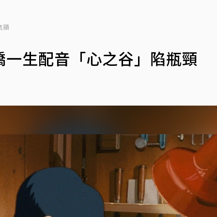
瓶頸
橋一生配音「心之谷」陷瓶頸