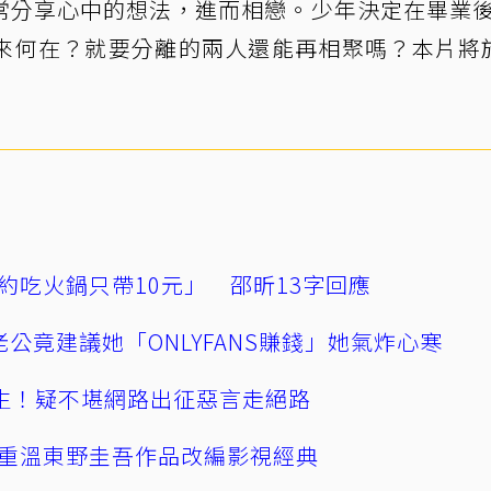
常分享心中的想法，進而相戀。少年決定在畢業
來何在？就要分離的兩人還能再相聚嗎？本片將
約吃火鍋只帶10元」 邵昕13字回應
公竟建議她「ONLYFANS賺錢」她氣炸心寒
播輕生！疑不堪網路出征惡言走絕路
重溫東野圭吾作品改編影視經典