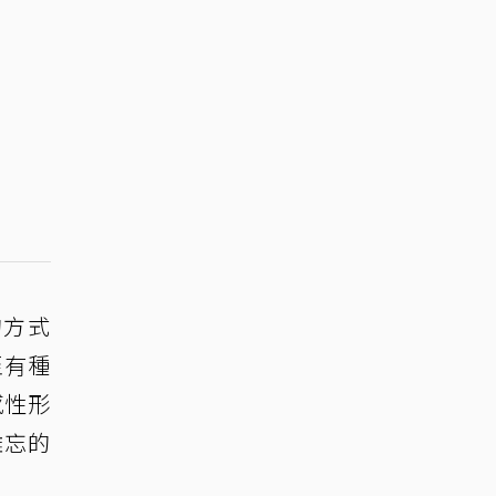
的方式
至有種
感性形
難忘的