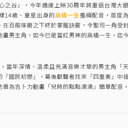
心之谷」，今年適逢上映30周年將重返台灣大
樣14歲、童星出身的
高橋一生
擔綱配音，首度
，在百般琢磨之下終於掌握訣竅，令聖司一角受
動畫男主角，如今已是當紅男神的高橋一生，迄
映後，當年深情、溫柔且充滿音樂才華的男主角「
的「國民初戀」，幕後獻聲者找來「四重奏」中
他曾為吉卜力動畫「兒時的點點滴滴」簡單配音