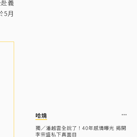
後赴義
於5月
哈燒
獨／潘越雲全說了！40年感情曝光 揭開
李宗盛私下真面目