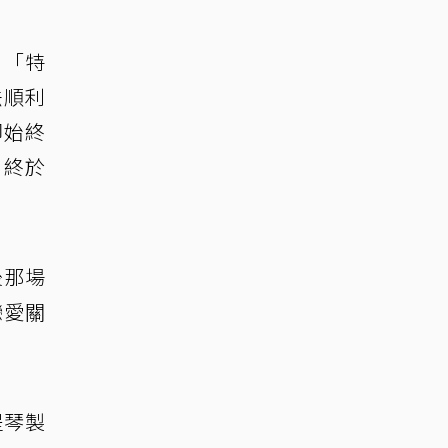
，「特
法順利
卻始終
，終於
後那場
戀愛關
提琴製