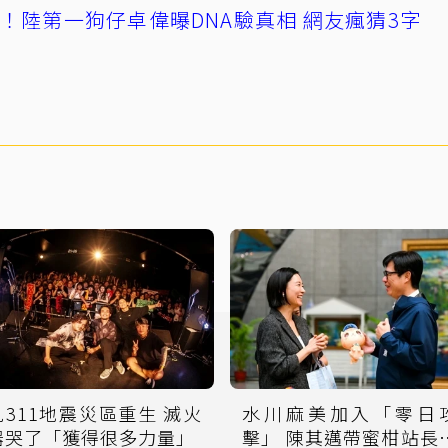
！陸第一狗仔卓偉曝DNA驗真相 網友瘋猜3字
見311地震災區重生 滅火
水川麻美加入「零日
器哭了「獲得很多力量」
擊」 陳其邁帶蜜柑站長