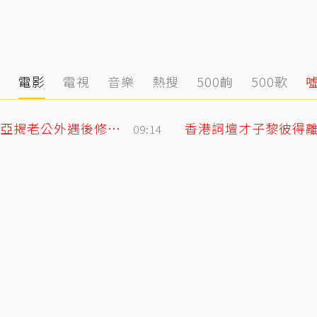
態
電影
電視
音樂
熱搜
500齣
500歌
「明明牽著手，身體卻是僵硬的」 欣西亞揭老公外遇後修復真相
香港詞壇才子黎彼得離
09:14