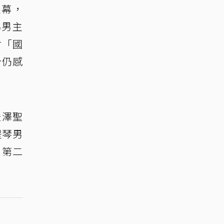
銀幕，
為男主
封「國
今仍感
天澤聖
提琴男
，第二