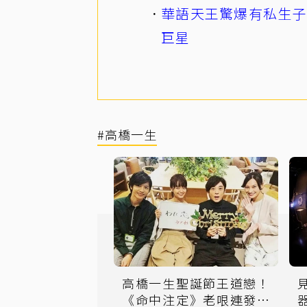
華語天王驚爆有私生子
巨星
#高橋一生
高橋一生聖誕節王道戀！
《命中注定》老哏連發大