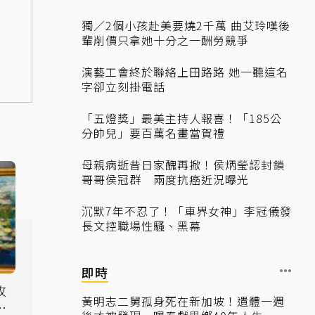
獨／2個小孩赴美要燒2千萬 曲艾玲嘆後
輩削價只拿她十分之一酬勞競爭
演藝工會終於聯絡上田路路 她一聽這名
字卻立刻掛電話
「五燈獎」最美主持人報喜！「185公
分帥兒」要百萬名畫當賀禮
母親病逝昔日家醜再掀！侯炳瑩認封鎖
哥哥侯冠群 兩度抗癌近況曝光
沉默7年不忍了！「車界女神」李冠儀發
長文控職場性騷、黑幕
即時
攻
黃明志二舅孤身死在新加坡！遺體一週
萌