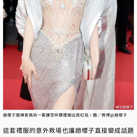
趙櫻子選擇更換另一套鏤空碎鑽禮服出席紅毯。圖／微博@趙櫻子
這套禮服的意外救場也讓趙櫻子直接變成話題