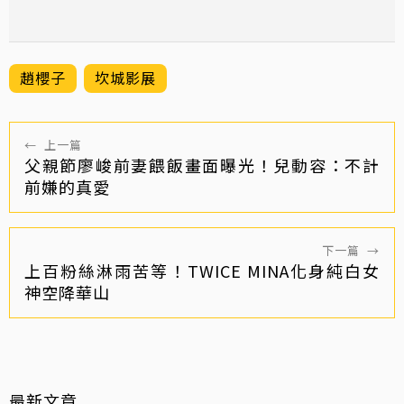
趙櫻子
坎城影展
←
上一篇
父親節廖峻前妻餵飯畫面曝光！兒動容：不計
前嫌的真愛
下一篇
→
上百粉絲淋雨苦等！TWICE MINA化身純白女
神空降華山
最新文章