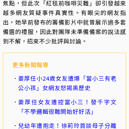
焦點，但此次「紅毯前咖啡災難」卻引發越來
越多網友質疑事件真實性。有眼尖的網友指
出，她早前發布的籌備影片中就曾展示過多套
備選的禮服，因此對團隊未準備備案的說法感
到不解，招來不少批評與討論。
更多新聞報導
姜厚任小24歲女友遭爆「當小三有老
公小孩」女網友怒揭黑歷史
姜厚任女友遭控當小三！發千字文
「不學邏輯很難開始好好活」
兒幼年遭抱走！徐莉玲首談母子分離