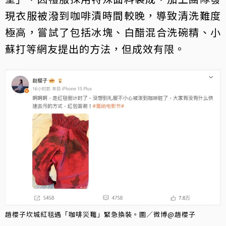
現衣服被潑到咖啡漬時間較晚，導致清洗難度
極高，嘗試了包括冰塊、白醋混合洗碗精、小
蘇打等網友提出的方法，但成效有限。
趙櫻子坎城紅毯遇「咖啡災難」緊急換裝。圖／微博@趙櫻子