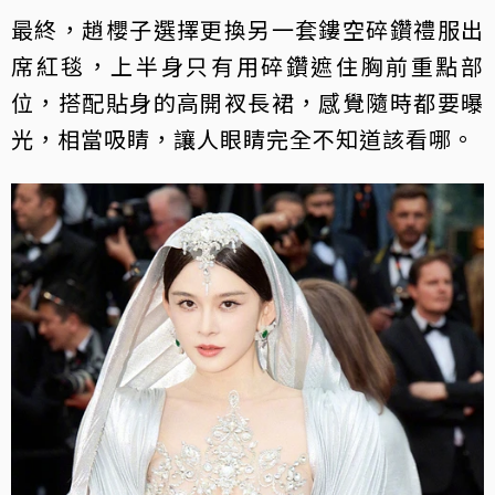
最終，趙櫻子選擇更換另一套鏤空碎鑽禮服出
席紅毯，上半身只有用碎鑽遮住胸前重點部
位，搭配貼身的高開衩長裙，感覺隨時都要曝
光，相當吸睛，讓人眼睛完全不知道該看哪。