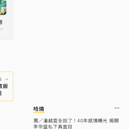
爆
看
最
篇
→
賣飯
錯
哈燒
獨／潘越雲全說了！40年感情曝光 揭開
李宗盛私下真面目