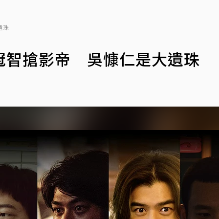
遺珠
冠智搶影帝 吳慷仁是大遺珠