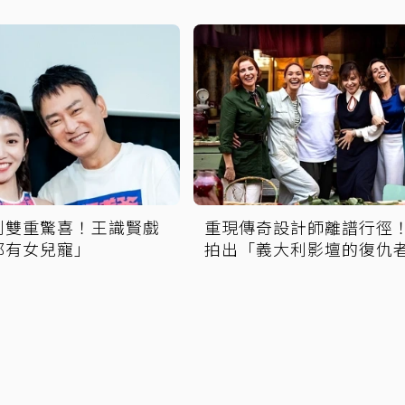
到雙重驚喜！王識賢戲
重現傳奇設計師離譜行徑
都有女兒寵」
拍出「義大利影壇的復仇
盟」