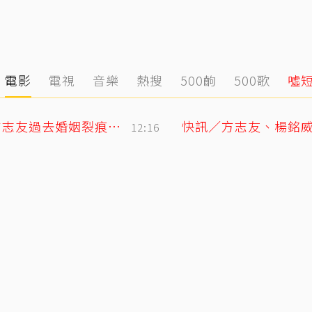
電影
電視
音樂
熱搜
500齣
500歌
噓
12年婚姻走到盡頭早有跡象？楊銘威、方志友過去婚姻裂痕一次看
12:16