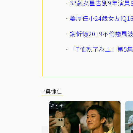
33歲女星告別9年演員
姜厚任小24歲女友IQ
謝忻憶2019不倫戀
「T恤乾了為止」第5
#吳慷仁