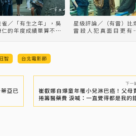
雀雀／「有生之年」，吳
星級評論／（有雷）比
慷仁的年度成績單算不錯
雷殺人犯真面目更有
了
頭 「模仿犯」這件事
震撼
冠智
台北電影節
下一
辛蒂亞已
崔叡娜自爆童年罹小兒淋巴癌！父母
捲籌醫藥費 淚喊：一直覺得都是我的