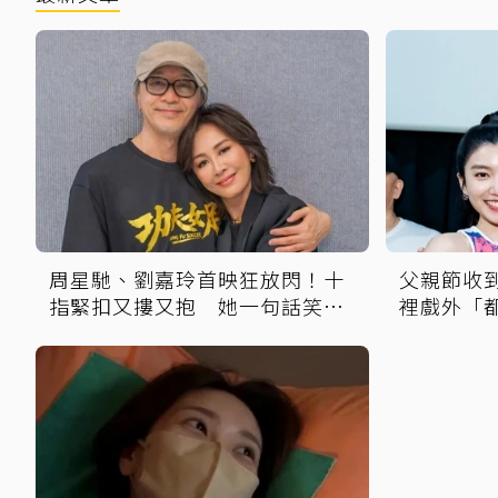
周星馳、劉嘉玲首映狂放閃！十
父親節收
指緊扣又摟又抱 她一句話笑翻
裡戲外「
全場