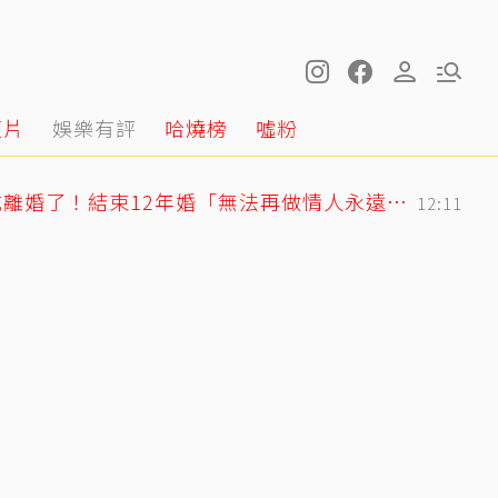
短片
娛樂有評
哈燒榜
噓粉
快訊／方志友、楊銘威離婚了！結束12年婚「無法再做情人永遠是家人」
12:11