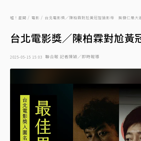
噓！星聞
電影
台北電影獎／陳柏霖對尬黃冠智搶影帝 吳慷仁是大
台北電影獎／陳柏霖對尬黃
聯合報 記者陳穎／即時報導
2025-05-15 15:03