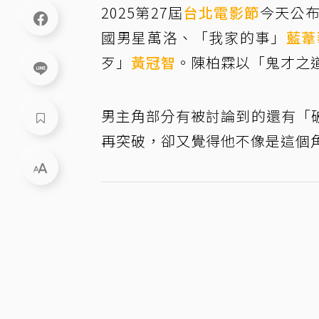
2025第27屆
台北電影節
今天公
國男星萬洛、「我家的事」
藍葦
歹」
黃冠智
。陳柏霖以「鬼才之
男主角部分有被討論到的還有「
再突破，卻又覺得他不像是這個