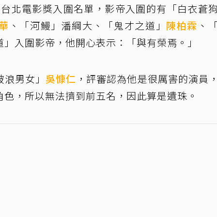
布台北電影獎入圍名單，影帝入圍的有「白衣蒼
華
、「河鰻」潘綱大、「鬼才之道」
陳柏霖
、
道」入圍影帝，他開心表示：「與有榮焉。」
破浪男女」
吳慷仁
，評審認為他是很厲害的演員
角色，所以無法擠到前五名，因此算是遺珠。