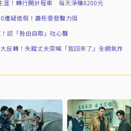
生涯！轉行開計程車 每天淨賺8200元
160遭疑造假！蕭彤雯發聲力挺
風波！認「咎由自取」吐心聲
集大反轉！失蹤丈夫突喊「我回來了」全網氣炸