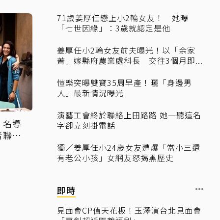
71歲姜厚任戀上小2輪女友！ 她曝
「七世因緣」：3歲就認定是他
姜厚任小2輪女友前夫曝光！以「余家
菁」嫁縣府農業處科長 交往3個月即...
愷樂突曝雙寶35周早產！曬「身邊男
人」最新情況曝光
演藝工會終於聯絡上田路路 她一聽這名
！名導
字卻立刻掛電話
者聯
獨／姜厚任小24歲女友遭爆「當小三還
有老公小孩」女網友怒揭黑歷史
即時
見面會CP值天花板！玉澤演台北見面會