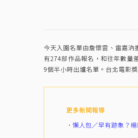
今天入圍名單由詹懷雲、雷嘉汭
有274部作品報名，和往年數量差
9個半小時出爐名單。台北電影獎
更多新聞報導
懶人包／早有跡象？楊