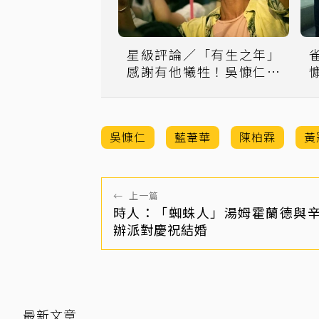
星級評論／「有生之年」
感謝有他犧牲！吳慷仁暴
雷黑鍋揹得讚讚讚
吳慷仁
藍葦華
陳柏霖
黃
←
上一篇
時人：「蜘蛛人」湯姆霍蘭德與
辦派對慶祝結婚
最新文章