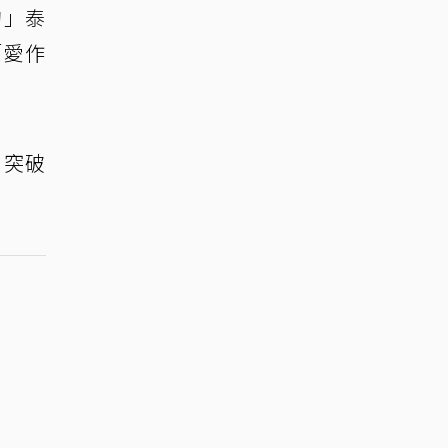
狗」泰
「愛作
，突破