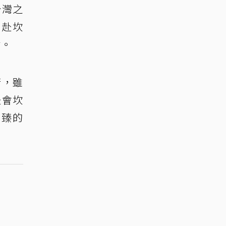
台灣之
」赴坎
點。
行，雖
赴會坎
淑臻的