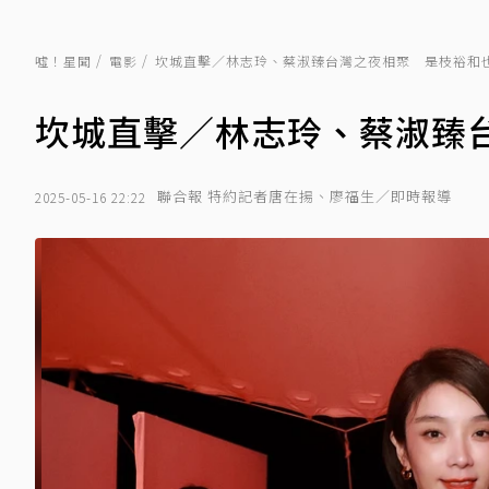
噓！星聞
電影
坎城直擊／林志玲、蔡淑臻台灣之夜相聚 是枝裕和
坎城直擊／林志玲、蔡淑臻
聯合報 特約記者唐在揚、廖福生／即時報導
2025-05-16 22:22