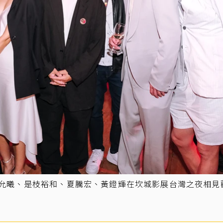
張允曦、是枝裕和、夏騰宏、黃鐙輝在坎城影展台灣之夜相見