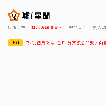
最新文章
林志玲曬帥兒照
熱門星聞
藝人
只花1個月激瘦7公斤 許富凱公開驚人內
快訊