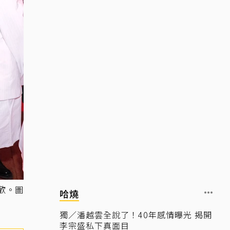
歡。圖
哈燒
獨／潘越雲全說了！40年感情曝光 揭開
李宗盛私下真面目