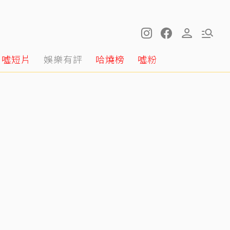
噓短片
娛樂有評
哈燒榜
噓粉