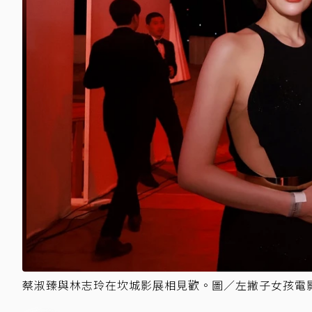
蔡淑臻與林志玲在坎城影展相見歡。圖／左撇子女孩電