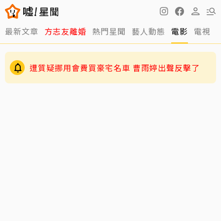
最新文章
方志友離婚
熱門星聞
藝人動態
電影
電視
伊能靜認了「逼」小哈利參加陸綜！背後原因超
暖心