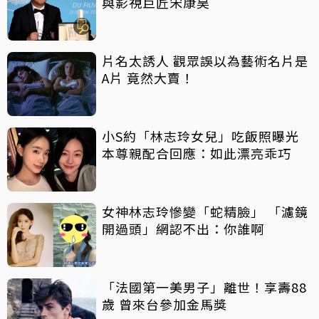
與影視巨匠宋康昊
片名太誘人 觀眾誤以為藝術名片是
A片 竟然大賣！
小S約「林志玲女兒」吃飯照曝光
本尊親配合回應：如此漂亮乖巧
女神林志玲慘變「蛇精臉」 「濾鏡
開過頭」網認不出：你誰啊
「法國第一美男子」離世！享壽88
歲 曾來台參加金馬獎