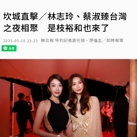
坎城直擊／林志玲、蔡淑臻台灣
之夜相聚 是枝裕和也來了
聯合報 特約記者唐在揚、廖福生／即時報導
2025-05-16 22:22