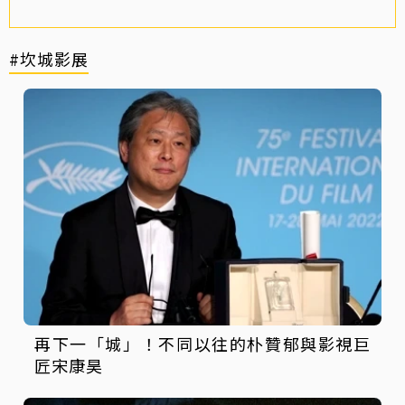
#坎城影展
再下一「城」！不同以往的朴贊郁與影視巨
匠宋康昊