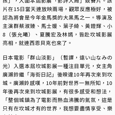
孩」，入圍本屆影展「影評人周」競賽片。該
片在15日當天連放映兩場，觀眾反應極好，被
認為將會是今年金馬獎的大黑馬之一。導演及
主演群蔡淑臻、馬士媛、葉子綺、黃鐙輝、小
8（張允曦）、夏騰宏及林嫣，皆赴坎城影展
亮相，就連西恩貝克也來了。
日本電影「群山淡影」（暫譯，遠い⼭なみの
光）入選本屆坎城影展一種注目單元，女主角
廣瀨鈴繼「海街日記」後暌違10年再次來到坎
城。廣瀨鈴感嘆，10年前對世界一無所知，10
年後再次來到坎城影展，有很多感受和想法，
「整個城鎮為了電影而熱血沸騰的氣氛，這是
只有在坎城才有的世界，我想要盡情享受、樂