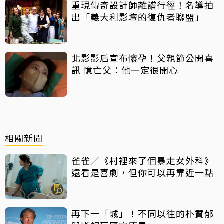
重現傳奇設計師離譜行徑！名導拍
出「義大利影壇的復仇者聯盟」
北影影后宣布懷孕！父親節公開喜
訊 憶亡父：他一定很開心
相關新聞
雀雀／《村裡來了個暴走女外科》
遠看是喜劇，但你可以再靠近一點
再下一「城」！不同以往的朴贊郁