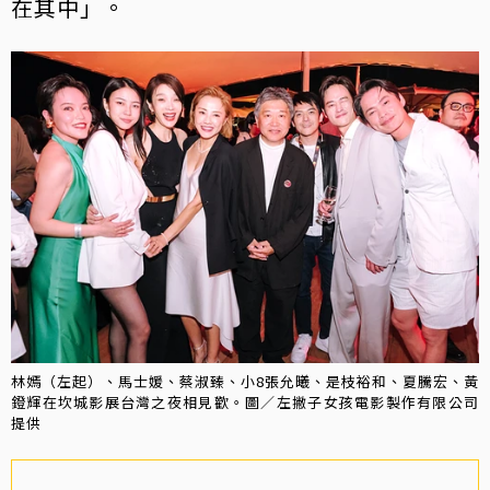
在其中」。
林嫣（左起）、馬士媛、蔡淑臻、小8張允曦、是枝裕和、夏騰宏、黃
鐙輝在坎城影展台灣之夜相見歡。圖／左撇子女孩電影製作有限公司
提供