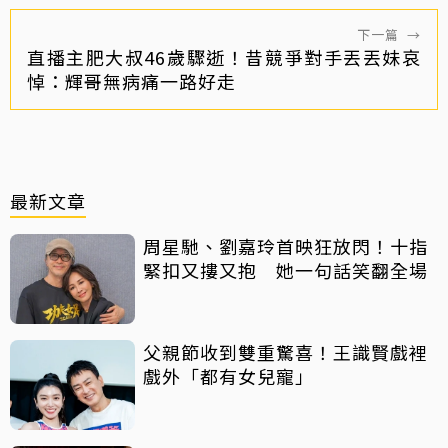
下一篇
→
直播主肥大叔46歲驟逝！昔競爭對手丟丟妹哀
悼：輝哥無病痛一路好走
最新文章
周星馳、劉嘉玲首映狂放閃！十指
緊扣又摟又抱 她一句話笑翻全場
父親節收到雙重驚喜！王識賢戲裡
戲外「都有女兒寵」