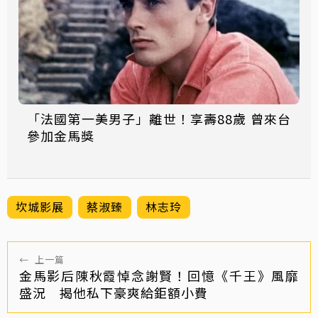
「法國第一美男子」離世！享壽88歲 曾來台
參加金馬獎
坎城影展
蔡淑臻
林志玲
←
上一篇
金馬影后陳秋霞悼念謝賢！回憶《千王》風靡
盛況 揭他私下豪爽給鉅額小費