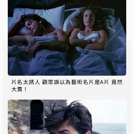
片名太誘人 觀眾誤以為藝術名片是A片 竟然
大賣！