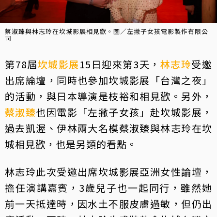
蔡淑臻與林志玲在坎城影展相見歡。圖／左撇子女孩電影製作有限公
司
第78屆
坎城影展
15日迎來第3天，
林志玲
受邀
出席論壇，同時也參加坎城影展「台灣之夜」
的活動，與日本導演是枝裕和相見歡。另外，
蔡淑臻
也因電影「左撇子女孩」赴坎城影展，
過去凱渥、伊林兩大名模蔡淑臻與林志玲在坎
城相見歡，也是另類的看點。
林志玲此次受邀出席坎城影展亞洲女性論壇，
擔任演講嘉賓，3歲兒子也一起同行，雖然她
前一天抵達時，因水土不服皮膚過敏，但仍出