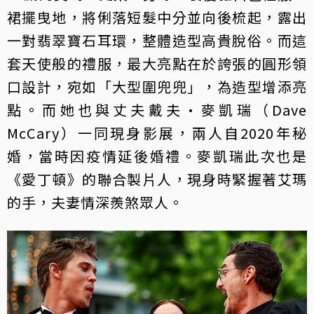
裙擺曳地，將俐落短髮中分並向後梳起，露出
一對翡翠寶石耳環，整體造型高貴脫俗。而這
套天使般的禮服，最大亮點在於誇張的圓形領
口設計，宛如「大型圍兜兜」，為造型增添亮
點。而她也與丈夫戴夫·麥凱瑞（Dave
McCary）一同現身影展，兩人自2020年秘
婚，當時因疫情延後婚禮。麥凱瑞此次也是
《愛丁頓》的聯合製片人，現身時緊握著艾瑪
的手，夫妻情深羨煞眾人。