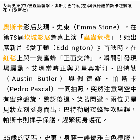
艾瑪史東(中)被蟲蟲襲擊，奧斯汀巴特勒(左)與佩德羅帕斯卡趕緊護
花。(歐新社)
奧斯卡
影后艾瑪·史東（Emma Stone），在
第78屆
坎城影展
驚喜上演「
蟲蟲危機
」！她出
席新片《愛丁頓（Eddington）》首映時，在
紅毯
上與一隻蜜蜂「正面交鋒」，瞬間引發現
場騷動。艾瑪當時正與男星奧斯汀·巴特勒
（Austin Butler）與佩德羅·帕斯卡
（Pedro Pascal）一同拍照，突然注意到空中
有蜜蜂盤旋，驚訝後退、笑著閃避。兩位男星
見狀立刻挺身而出，巴特勒對蜜蜂輕吹驅趕，
帕斯卡則揮手保護，趕緊挺身護花。
35歲的艾瑪·史東，身穿一襲優雅白色禮服，