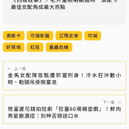
最佳女配角成最大亮點
奧斯卡
坎城影展
艾瑪史東
坎城
好萊塢
紅毯
蟲蟲危機
←
上一篇
金馬女配陳雪甄遭邪靈附身！冷水狂沖數小
時、勒頸吊掛險窒息
下一篇
→
陸富婆花錢拍短劇「狂塞60場親密戲」！鮮肉
男星崩潰控：別伸舌頭送口水