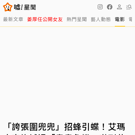
最新文章
姜厚任公開女友
熱門星聞
藝人動態
電影
電
「誇張圍兜兜」招蜂引蝶！艾瑪