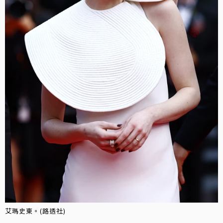
艾瑪史東。(路透社)