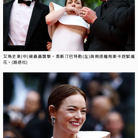
艾瑪史東(中)被蟲蟲襲擊，奧斯汀巴特勒(左)與佩德羅帕斯卡趕緊護
花。(路透社)