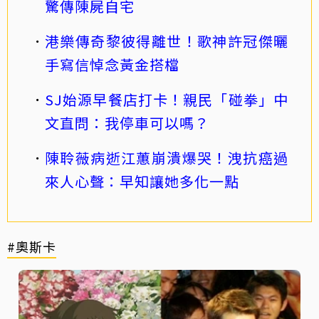
驚傳陳屍自宅
港樂傳奇黎彼得離世！歌神許冠傑曬
手寫信悼念黃金搭檔
SJ始源早餐店打卡！親民「碰拳」中
文直問：我停車可以嗎？
陳聆薇病逝江蕙崩潰爆哭！洩抗癌過
來人心聲：早知讓她多化一點
#奧斯卡