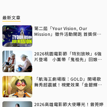
最新文章
第二屆「Your Vision, Our
Mission」徵件活動開跑 首獎保證
影像化
2026桃園電影節「特別放映」6強
片登場 小薰帶「鬼祖先」回娘
家！
「航海王劇場版：GOLD」開場歌
舞秀超震撼！視覺效果「金碧輝
煌」
2026高雄電影節大使曝光！曾莞婷