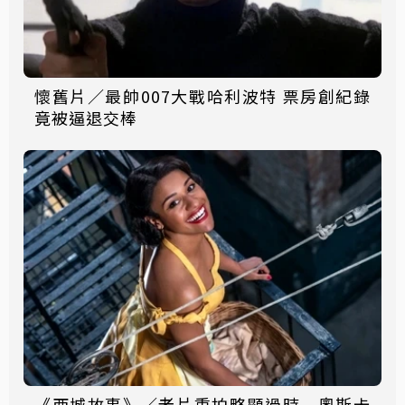
懷舊片／最帥007大戰哈利波特 票房創紀錄
竟被逼退交棒
《西城故事》／老片重拍略顯過時 奧斯卡