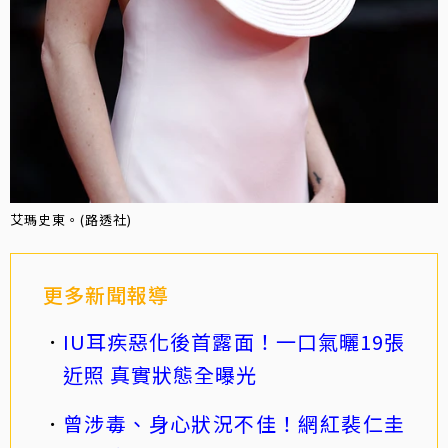
艾瑪史東。(路透社)
更多新聞報導
IU耳疾惡化後首露面！一口氣曬19張
近照 真實狀態全曝光
曾涉毒、身心狀況不佳！網紅裴仁圭