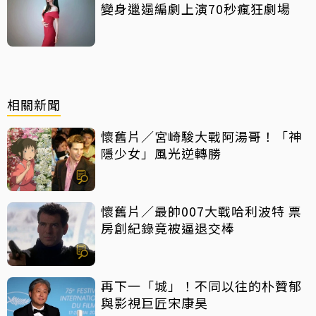
變身邋遢編劇上演70秒瘋狂劇場
相關新聞
懷舊片／宮崎駿大戰阿湯哥！「神
隱少女」風光逆轉勝
懷舊片／最帥007大戰哈利波特 票
房創紀錄竟被逼退交棒
再下一「城」！不同以往的朴贊郁
與影視巨匠宋康昊