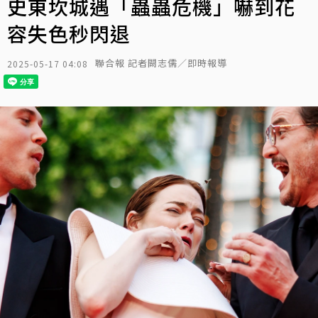
史東坎城遇「蟲蟲危機」嚇到花
容失色秒閃退
聯合報 記者闕志儒／即時報導
2025-05-17 04:08