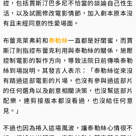
控，包括賈斯汀巴多尼不恰當的談論自己性生
活，以及試圖修改電影情節，加入劇本原本沒
有且未經同意的性愛場面。
布蕾克萊弗莉和
泰勒絲
一直都是好閨蜜，而賈
斯汀則指控布蕾克利用與泰勒絲的關係，施壓
控制電影的製作方向，導致法院日前傳喚泰勒
絲到場說明。其發言人表示：「泰勒絲從來沒
有踏過這部電影的片場，也沒有參與過這部片
的任何選角以及創意相關決策，也沒幫這部片
配樂，連剪接版本都沒看過，也沒給任何意
見。」
不過也因為捲入這場風波，讓泰勒絲心情很不