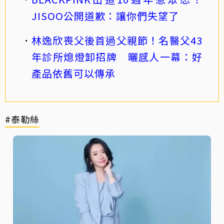
JISOO公開道歉：讓你們失望了
林逸欣喪父後首過父親節！名醫父43
年診所熄燈卸招牌 曬感人一幕：好
產品依舊可以傳承
#泰勒絲