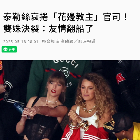
泰勒絲衰捲「花邊教主」官司！
雙姝決裂：友情翻船了
聯合報 記者陳穎／即時報導
2025-05-18 08:01