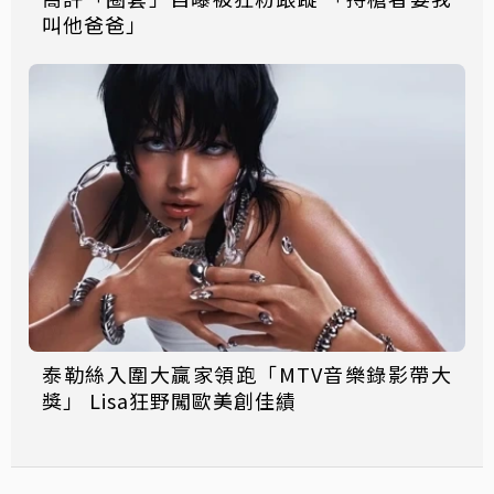
叫他爸爸」
泰勒絲入圍大贏家領跑「MTV音樂錄影帶大
獎」 Lisa狂野闖歐美創佳績