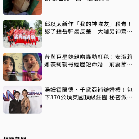
邱以太新作「我的神隊友」殺青！
認了鍾岳軒最反差 大咖男神驚喜
客串
昔與巨星妹親吻轟動紅毯！安潔莉
娜裘莉親哥經歷短命婚 前妻節目
中出櫃：終於自由了
湯姆霍蘭德、千黛亞補辦婚禮！包
下370公頃英國頂級莊園 秘密派對
曝光