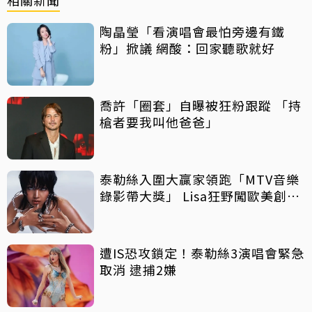
相關新聞
陶晶瑩「看演唱會最怕旁邊有鐵
粉」掀議 網酸：回家聽歌就好
喬許「圈套」自曝被狂粉跟蹤 「持
槍者要我叫他爸爸」
泰勒絲入圍大贏家領跑「MTV音樂
錄影帶大獎」 Lisa狂野闖歐美創佳
績
遭IS恐攻鎖定！泰勒絲3演唱會緊急
取消 逮捕2嫌