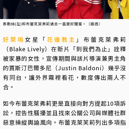
泰勒絲(左)和布蕾克萊弗莉過去一直是好閨蜜。（路透）
好萊塢
女星「
花邊教主
」布蕾克萊弗莉
（Blake Lively）在新片「到我們為止」詮釋
被家暴的女性，宣傳期間與該片導演兼男主角
的賈斯汀巴爾多尼（Justin Baldoni）幾乎沒
有同台，讓外界霧裡看花，數度傳出兩人不
合。
如今布蕾克萊弗莉更是直接向對方提起10項訴
訟，控告性騷擾並且找來公關公司與媒體社群
惡意操縱輿論風向。布蕾克萊芙莉列出多項指