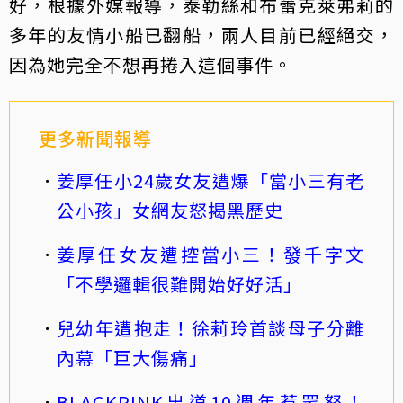
好，根據外媒報導，泰勒絲和布蕾克萊弗莉的
多年的友情小船已翻船，兩人目前已經絕交，
因為她完全不想再捲入這個事件。
更多新聞報導
姜厚任小24歲女友遭爆「當小三有老
公小孩」女網友怒揭黑歷史
姜厚任女友遭控當小三！發千字文
「不學邏輯很難開始好好活」
兒幼年遭抱走！徐莉玲首談母子分離
內幕「巨大傷痛」
BLACKPINK出道10週年惹眾怒！