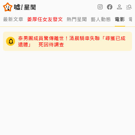
最新文章
姜厚任女友發文
熱門星聞
藝人動態
電影
電
泰男團成員驚傳離世！清晨騎車失聯「尋獲已成
遺體」 死因待調查