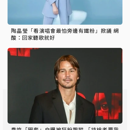
陶晶瑩「看演唱會最怕旁邊有鐵粉」掀議 網
酸：回家聽歌就好
喬許「圈套」自曝被狂粉跟蹤 「持槍者要我