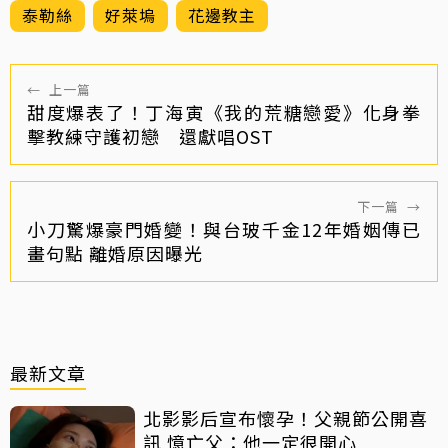
泰勒絲
好萊塢
花邊教主
←
上一篇
甜度爆表了！丁海寅《我的荒糖戀愛》化身拳
擊教練守護初戀 還獻唱OST
下一篇
→
小刀驚爆豪門婚變！與台玻千金12年婚姻傳已
畫句點 離婚原因曝光
最新文章
北影影后宣布懷孕！父親節公開喜
訊 憶亡父：他一定很開心