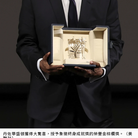
丹佐華盛頓獲得大驚喜，授予象徵終身成就獎的榮譽金棕櫚獎。（美
聯社）