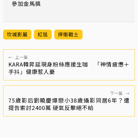
參加金馬獎
坎城影展
紅毯
捍衛戰士
←
上一篇
KARA韓昇延現身粉絲應援生咖 「神情疲憊＋
手抖」健康惹人憂
下一篇
→
75歲影后劉曉慶爆戀小38歲攝影同居6年？遭
提告索討2400萬 硬氣反擊絕不給