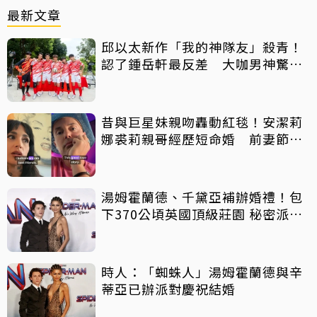
最新文章
邱以太新作「我的神隊友」殺青！
認了鍾岳軒最反差 大咖男神驚喜
客串
昔與巨星妹親吻轟動紅毯！安潔莉
娜裘莉親哥經歷短命婚 前妻節目
中出櫃：終於自由了
湯姆霍蘭德、千黛亞補辦婚禮！包
下370公頃英國頂級莊園 秘密派對
曝光
時人：「蜘蛛人」湯姆霍蘭德與辛
蒂亞已辦派對慶祝結婚