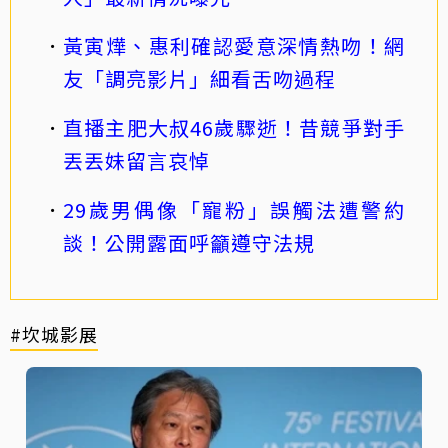
黃寅燁、惠利確認愛意深情熱吻！網
友「調亮影片」細看舌吻過程
直播主肥大叔46歲驟逝！昔競爭對手
丟丟妹留言哀悼
29歲男偶像「寵粉」誤觸法遭警約
談！公開露面呼籲遵守法規
#坎城影展