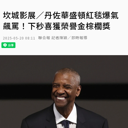
坎城影展／丹佐華盛頓紅毯爆氣
飆罵！下秒喜獲榮譽金棕櫚獎
聯合報 記者陳穎／即時報導
2025-05-20 08:11