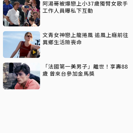
阿湯哥被爆戀上小37歲獨臂女歌手
工作人員曝私下互動
文青女神戀上龍捲風 追風上癮前往
異鄉生活險喪命
「法國第一美男子」離世！享壽88
歲 曾來台參加金馬獎