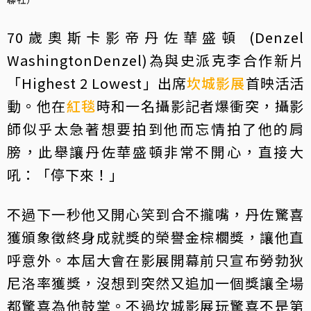
70歲奧斯卡影帝丹佐華盛頓 (Denzel
WashingtonDenzel)為與史派克李合作新片
「Highest 2 Lowest」出席
坎城影展
首映活活
動。他在
紅毯
時和一名攝影記者爆衝突，攝影
師似乎太急著想要拍到他而忘情拍了他的肩
膀，此舉讓丹佐華盛頓非常不開心，直接大
吼：「停下來！」
不過下一秒他又開心笑到合不攏嘴，丹佐驚喜
獲頒象徵終身成就獎的榮譽金棕櫚獎，讓他直
呼意外。本屆大會在影展開幕前只宣布勞勃狄
尼洛率獲獎，沒想到突然又追加一個獎讓全場
都驚喜為他鼓掌。不過坎城影展玩驚喜不是第