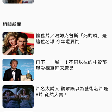
相關新聞
懷舊片／湯姆克魯斯「死對頭」是
這位名導 今年還要鬥
再下一「城」！不同以往的朴贊郁
與影視巨匠宋康昊
片名太誘人 觀眾誤以為藝術名片是
A片 竟然大賣！