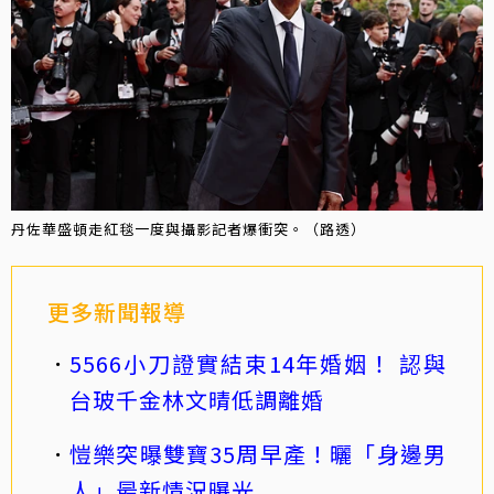
丹佐華盛頓走紅毯一度與攝影記者爆衝突。（路透）
更多新聞報導
5566小刀證實結束14年婚姻！ 認與
台玻千金林文晴低調離婚
愷樂突曝雙寶35周早產！曬「身邊男
人」最新情況曝光