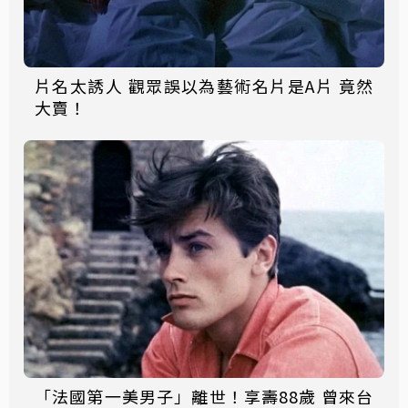
片名太誘人 觀眾誤以為藝術名片是A片 竟然
大賣！
「法國第一美男子」離世！享壽88歲 曾來台