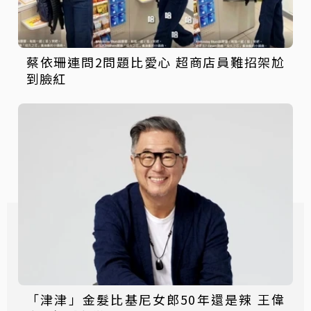
蔡依珊連問2問題比愛心 超商店員難招架尬
到臉紅
「津津」金髮比基尼女郎50年還是辣 王偉