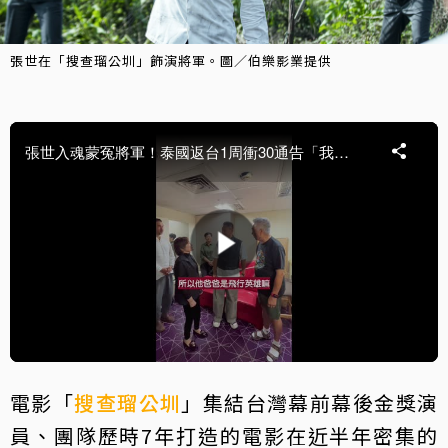
張世在「搜查瑠公圳」飾演將軍。圖／伯樂影業提供
電影「
搜查瑠公圳
」集結台灣幕前幕後金獎演
員、團隊歷時7年打造的電影在近半年密集的