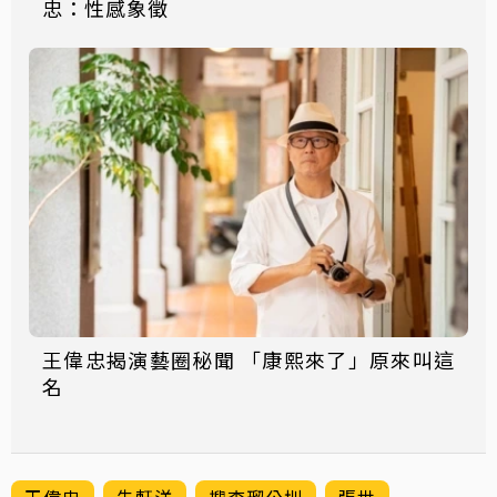
忠：性感象徵
王偉忠揭演藝圈秘聞 「康熙來了」原來叫這
名