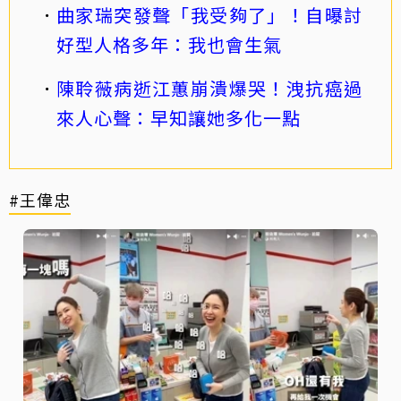
曲家瑞突發聲「我受夠了」！自曝討
好型人格多年：我也會生氣
陳聆薇病逝江蕙崩潰爆哭！洩抗癌過
來人心聲：早知讓她多化一點
#王偉忠