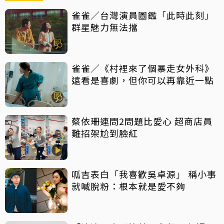
雀雀／台灣演員圖鑑「此時此刻」
群星魅力無法擋
雀雀／《村裡來了個暴走女外科》
遠看是喜劇，但你可以再靠近一點
蔡依珊連問2問題比愛心 超商店員
難招架尬到臉紅
呱吉表白「我喜歡吳卓源」 稱小事
就喊脫粉：根本就是愛不夠