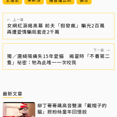
王偉忠
朱軒洋
搜查瑠公圳
張世
←
上一篇
女網紅淚揭黑幕 前夫「假發瘋」騙光2百萬
再遭愛情騙局套走2千萬
下一篇
→
獨／唐綺陽痛失15年愛貓 揭當時「不養第二
隻」祕密：牠為此唯一一次咬我
最新文章
柳丁哥哥飆高音聲演「戴帽子的
貓」掀粉絲童年回憶殺