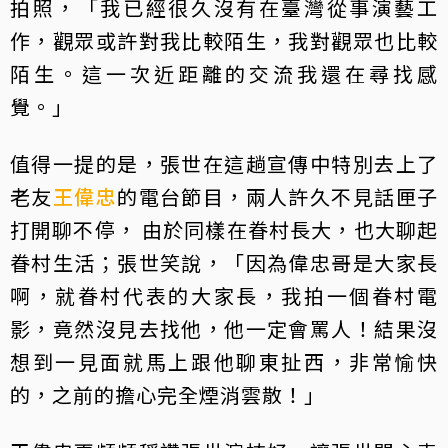
拍照，「我已經很久沒有在臺灣從事演藝工
作，觀眾或許對我比較陌生，我對觀眾也比較
陌生。這一次近距離的交流我還在尋找感
覺。」
值得一提的是，張世在這趟宣傳中特別去上了
老友
王偉忠
的電台節目，兩人許久不見話匣子
打開聊不停， 由於同樣在眷村長大，也大聊起
眷村生活；張世笑說，「因為偉忠哥是大家長
啊，就眷村代表的大家長，我拍一個眷村電
影，竟然沒見去找他，他一定會罵人！結果沒
想到一見面就馬上跟他聊東扯西，非常愉快
的，之前的擔心完全煙消雲散！」