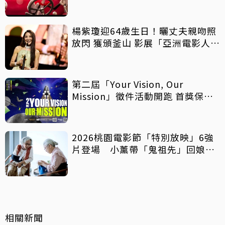
楊紫瓊迎64歲生日！曬丈夫親吻照
放閃 獲頒釜山 影展「亞洲電影人
獎」
第二屆「Your Vision, Our
Mission」徵件活動開跑 首獎保證
影像化
2026桃園電影節「特別放映」6強
片登場 小薰帶「鬼祖先」回娘
家！
相關新聞