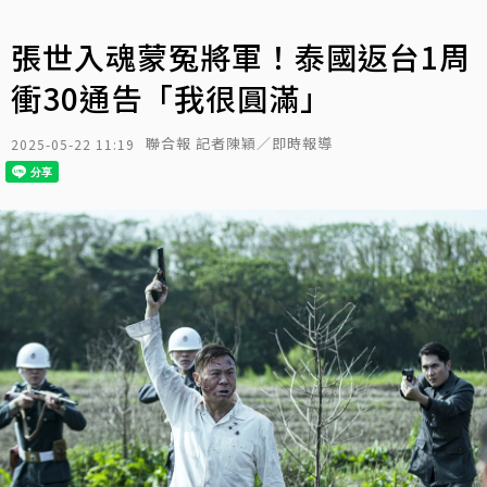
張世入魂蒙冤將軍！泰國返台1周
衝30通告「我很圓滿」
聯合報 記者陳穎／即時報導
2025-05-22 11:19