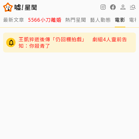
最新文章
5566小刀離婚
熱門星聞
藝人動態
電影
電
王凱猝逝後傳「仍回棚拍戲」 劇組4人靈前告
知：你殺青了
小刀驚爆豪門婚變！與台玻千金12年婚姻傳已畫
句點 離婚原因曝光