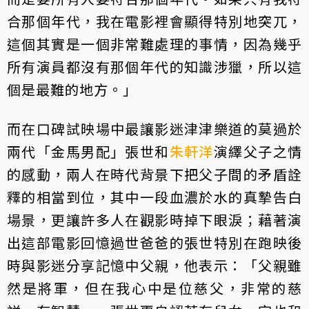
合那個年代，我在電影裡會顯得特別地突兀，
這個其實是一個非常難處理的事情，因為幾乎
所有演員都沒有那個年代的知識涉獵，所以這
個是最難的地方。」
而在口碑試映場中最讓影迷津津樂道的莫過於
兩代「金馬男配」張世和
朱軒洋
演繹父子之情
的感動，兩人在時代背景下把父子間的矛盾詮
釋的相當到位，其中一段血濃於水的真摯告白
場景，更讓許多人在觀影時掉下眼淚；藉著演
出這部電影回憶過世爸爸的張世特別在跑映後
時與影迷分享記憶中父親，他表示：「父親雖
然是將軍，但在我心中是位慈父，非常的慈