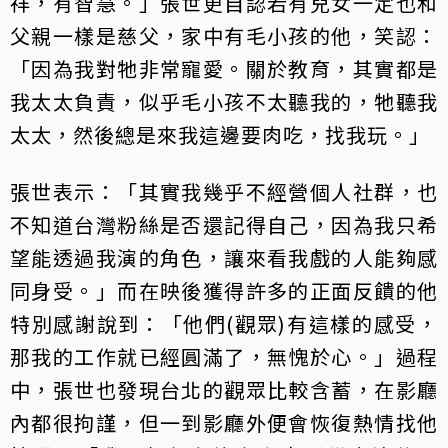
祥，有智慧。」張世更自認若有兒女一定也和
父親一樣是慈父，家中有毛小孩的他，笑認：
「因為我對牠非常寵愛。關於教育，其實都是
我太太負責，似乎毛小孩不太聽我的，牠聽我
太太，然後總是來我這邊要肉吃，找我玩。」
張世表示：「其實我幾乎不經營個人社群，也
不知道台灣粉絲是否還記得自己，因為我只希
望能透過我演的角色，讓來看我戲的人能夠感
同身受。」而在映後獲得許多的正面反饋的他
特別感謝說到：「他們(觀眾)有這樣的感受，
那我的工作就已經圓滿了，無愧於心。」過程
中，張世也發現台北的觀眾比較含蓄，在影廳
內都很拘謹，但一到影廳外便會恢復熱情找他