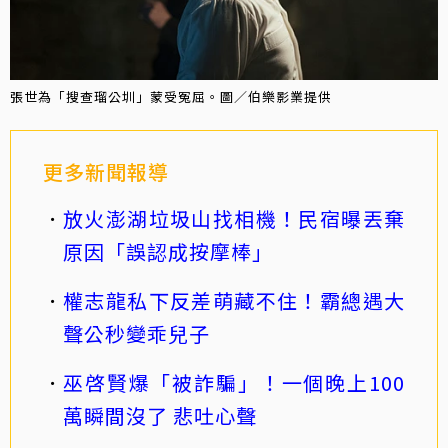
張世為「搜查瑠公圳」蒙受冤屈。圖／伯樂影業提供
更多新聞報導
放火澎湖垃圾山找相機！民宿曝丟棄
原因「誤認成按摩棒」
權志龍私下反差萌藏不住！霸總遇大
聲公秒變乖兒子
巫啓賢爆「被詐騙」！一個晚上100
萬瞬間沒了 悲吐心聲