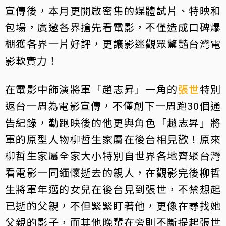
宣傳後，本月更開啟密集的媒體試片、特映和
包場，廣邀各界搶先看電影，不僅造成口碑爆
棚獲各界一片好評，更讓影迷觀眾驚豔台灣電
影軟實力！
在電影中飾演將軍「趙志昇」一角的
張世
特別
返台一周為電影宣傳，不僅創下一周跑30個通
告紀錄，勤跑映後的他更與角色「趙志昇」將
軍的原型人物柳哲生家屬在後台相見歡！原來
柳哲生家屬全家大小特別自世界各地齊聚台灣
看電影一同緬懷逝去的親人，在觀影完後柳哲
生將軍年邁的女兒在後台見到張世，不禁想起
已逝的父親，不但緊緊盯著他，更像在尋找她
父親的影子，而其他晚輩在旁則不斷提起張世