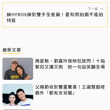
下一篇
→
練HYROX練到雙手全是繭！夏和熙拍戲不能拍
特寫
最新文章
周星馳、劉嘉玲首映狂放閃！十指
緊扣又摟又抱 她一句話笑翻全場
父親節收到雙重驚喜！王識賢戲裡
戲外「都有女兒寵」