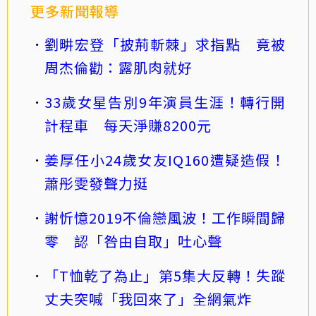
更多新聞報導
劉畊宏登「披荊斬棘」求指點 竟被
周杰倫勸：露肌肉就好
33歲女星告別9年演員生涯！轉行開
計程車 每天淨賺8200元
姜厚任小24歲女友IQ160遭疑造假！
蕭彤雯發聲力挺
謝忻憶2019不倫戀風波！工作瞬間歸
零 認「咎由自取」吐心聲
「T恤乾了為止」第5集大反轉！失蹤
丈夫突喊「我回來了」全網氣炸