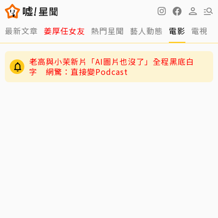
快訊／方志友、楊銘威離婚了！結束12年婚「無
最新文章
姜厚任女友
熱門星聞
藝人動態
電影
電視
法再做情人永遠是家人」
老高與小茉新片「AI圖片也沒了」全程黑底白
字 網驚：直接變Podcast