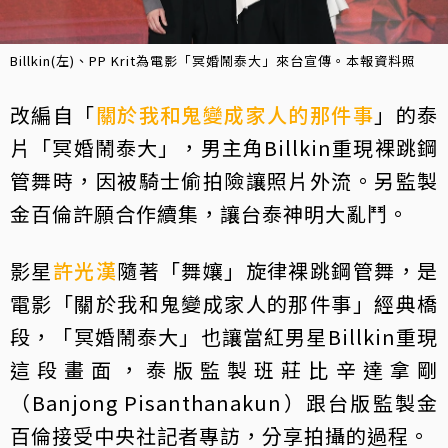
Billkin(左)、PP Krit為電影「冥婚鬧泰大」來台宣傳。本報資料照
改編自「
關於我和鬼變成家人的那件事
」的泰
片「冥婚鬧泰大」，男主角Billkin重現裸跳鋼
管舞時，因被騎士偷拍險讓照片外流。另監製
金百倫許願合作續集，讓台泰神明大亂鬥。
影星
許光漢
隨著「舞孃」旋律裸跳鋼管舞，是
電影「關於我和鬼變成家人的那件事」經典橋
段，「冥婚鬧泰大」也讓當紅男星Billkin重現
這段畫面，泰版監製班莊比辛達拿剛
（Banjong Pisanthanakun）跟台版監製金
百倫接受中央社記者專訪，分享拍攝的過程。