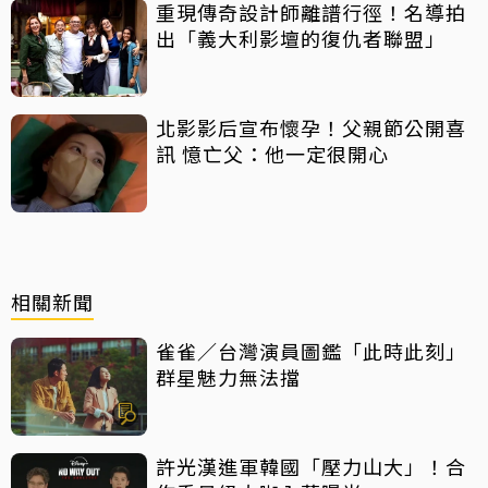
重現傳奇設計師離譜行徑！名導拍
出「義大利影壇的復仇者聯盟」
北影影后宣布懷孕！父親節公開喜
訊 憶亡父：他一定很開心
相關新聞
雀雀／台灣演員圖鑑「此時此刻」
群星魅力無法擋
許光漢進軍韓國「壓力山大」！合