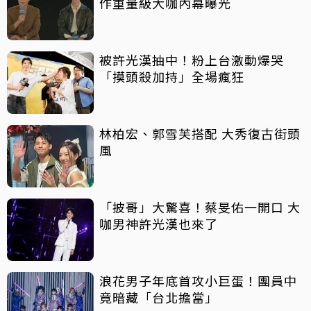
作重量級大咖內幕曝光
被許光漢抽中！粉上台激動爆哭
「摸頭殺加持」全場瘋狂
林柏宏、郭雪芙搭配 大秀復古街頭
風
「披哥」大驚喜！蔡旻佑一開口 大
咖男神許光漢也來了
浪花男子年底首攻小巨蛋！團員中
竟暗藏「台北擔當」