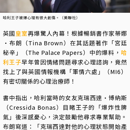
哈利王子被爆心理有很大創傷。（美聯社）
英國
皇室
再爆驚人內幕！根據暢銷書作家蒂娜
·布朗（Tina Brown）在其話題著作「宮廷
秘辛」（The Palace Papers）中的爆料，
哈
利王子
早年曾因情緒問題尋求心理諮詢，竟然
找上了與英國情報機構「軍情六處」（MI6）
有密切關係的心理治療師！
書中指出，哈利當時的女友克瑞西達·博納斯
（Cressida Bonas）目睹王子的「爆炸性脾
氣」後深感憂心，決定鼓勵他尋求專業幫助。
布朗寫道：「克瑞西達對他的心理狀態開始產