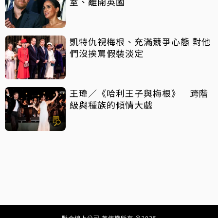
室、離開英國
凱特仇視梅根、充滿競爭心態 對他
們沒挨罵假裝淡定
王瑋／《哈利王子與梅根》 跨階
級與種族的傾情大戲
聯合線上公司 著作權所有 ©2025