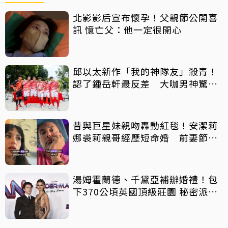
北影影后宣布懷孕！父親節公開喜
訊 憶亡父：他一定很開心
邱以太新作「我的神隊友」殺青！
認了鍾岳軒最反差 大咖男神驚喜
客串
昔與巨星妹親吻轟動紅毯！安潔莉
娜裘莉親哥經歷短命婚 前妻節目
中出櫃：終於自由了
湯姆霍蘭德、千黛亞補辦婚禮！包
下370公頃英國頂級莊園 秘密派對
曝光