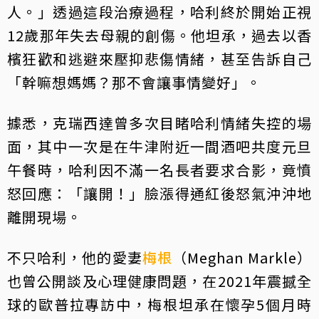
人。」透過這段治療過程，哈利終於開始正視
12歲那年失去母親的創傷。他坦承，過去以香
檳狂歡和逃避來壓抑悲傷情緒，甚至告訴自己
「幹嘛想媽媽？那不會讓事情變好」。
據悉，克瑞西達曾多次目睹哈利情緒失控的場
面，其中一次是在牛津附近一間酒吧共度元旦
午餐時，哈利因不滿一名長者要求合影，竟憤
怒回應：「讓開！」臉漲得通紅後怒氣沖沖地
離開現場。
不只哈利，他的愛妻
梅根
（Meghan Markle）
也曾公開談及心理健康問題，在2021年震撼全
球的歐普拉專訪中，梅根坦承在懷孕5個月時