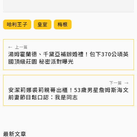
哈利王子
皇室
梅根
←
上一篇
湯姆霍蘭德、千黛亞補辦婚禮！包下370公頃英
國頂級莊園 秘密派對曝光
下一篇
→
安潔莉娜裘莉親哥出櫃！53歲男星詹姆斯海文
前妻節目鬆口認：我是同志
最新文章