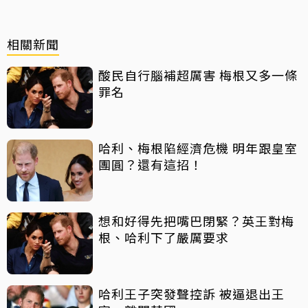
相關新聞
酸民自行腦補超厲害 梅根又多一條
罪名
哈利、梅根陷經濟危機 明年跟皇室
團圓？還有這招！
想和好得先把嘴巴閉緊？英王對梅
根、哈利下了嚴厲要求
哈利王子突發聲控訴 被逼退出王