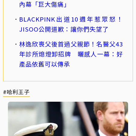
內幕「巨大傷痛」
BLACKPINK出道10週年惹眾怒！
JISOO公開道歉：讓你們失望了
林逸欣喪父後首過父親節！名醫父43
年診所熄燈卸招牌 曬感人一幕：好
產品依舊可以傳承
#哈利王子