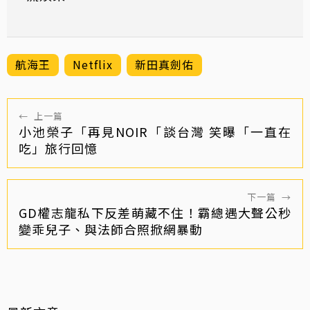
航海王
Netflix
新田真劍佑
←
上一篇
小池榮子「再見NOIR「談台灣 笑曝「一直在
吃」旅行回憶
下一篇
→
GD權志龍私下反差萌藏不住！霸總遇大聲公秒
變乖兒子、與法師合照掀網暴動