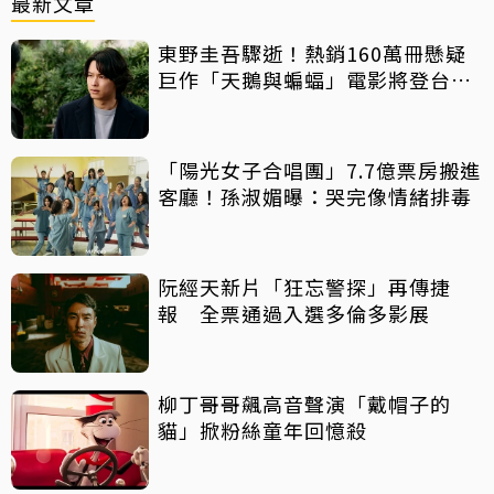
最新文章
東野圭吾驟逝！熱銷160萬冊懸疑
巨作「天鵝與蝙蝠」電影將登台上
映
「陽光女子合唱團」7.7億票房搬進
客廳！孫淑媚曝：哭完像情緒排毒
阮經天新片「狂忘警探」再傳捷
報 全票通過入選多倫多影展
柳丁哥哥飆高音聲演「戴帽子的
貓」掀粉絲童年回憶殺