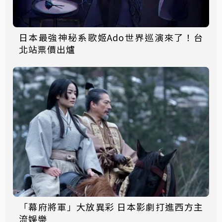
日本最強神秘系歌姬Ado世界巡演來了！台
北站票價出爐
「幕府將軍」大放異彩 日本影劇打進西方主
流娛樂