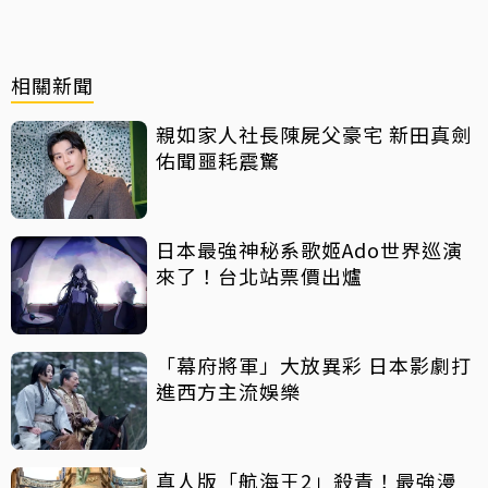
相關新聞
親如家人社長陳屍父豪宅 新田真劍
佑聞噩耗震驚
日本最強神秘系歌姬Ado世界巡演
來了！台北站票價出爐
「幕府將軍」大放異彩 日本影劇打
進西方主流娛樂
真人版「航海王2」殺青！最強漫