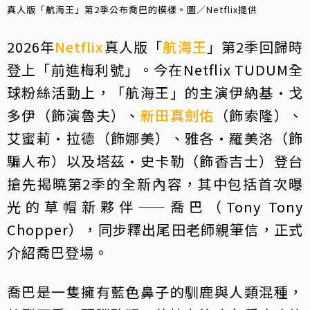
真人版「航海王」第2季公布喬巴的模樣。圖／Netflix提供
2026年
Netflix
真人版「
航海王
」第2季回歸時
登上「前進梅利號」。今在Netflix TUDUM全
球粉絲活動上，「航海王」的主演伊納基·戈
多伊（飾演魯夫）、
新田真劍佑
（飾索隆）、
艾蜜莉·拉德（飾娜美）、雅各·羅美洛（飾
騙人布）以及塔茲·史卡勒（飾香吉士）登台
搶先揭曉第2季的全新內容，其中包括首次曝
光的草帽新夥伴——喬巴（Tony Tony
Chopper），同步釋出尾田老師親筆信，正式
介紹喬巴登場。
喬巴是一隻擁有藍色鼻子的馴鹿與人類混種，