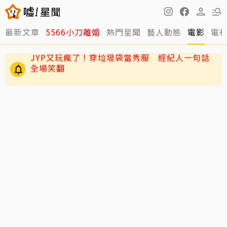
最新文章
5566小刀離婚
熱門星聞
藝人動態
電影
電
周董兒子Romeo變身「小小中醫」！昆凌驚爆8
歲兒會把脈
JYP又玩瘋了！穿垃圾袋當秀服 經紀人一句話
全場笑翻