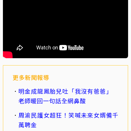
更多新聞報導
明金成龍鳳胎兒吐「我沒有爸爸」
老師暖回一句話全網鼻酸
周渝民護女超狂！笑喊未來女婿備千
萬聘金