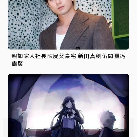
親如家人社長陳屍父豪宅 新田真劍佑聞噩耗
震驚