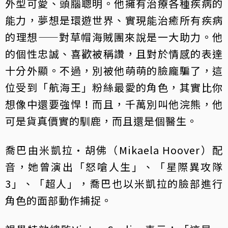
外型可愛、頭腦聰明。他擁有治療各種疾病的
能力，夢想是環遊世界、實現能治癒所有疾病
的理想——對草帽海賊團來說是一大助力。他
的個性忠誠、喜歡被稱讚，且對於情感的表達
十分外顯。不過，別被他萌萌的臉龐騙了，這
位受到「航海王」粉絲最愛的角色，其實比你
想像中還要強悍！而且，千萬別叫他浣熊，他
可是貨真價實的馴鹿，而且還是個醫生。
喬巴由米凱拉·胡佛（Mikaela Hoover）配
音，她曾演出「怒嗆人生」、「星際異攻隊
3」、「超人」，喬巴也以米凱拉的臉部進行
角色的面部動作捕捉。