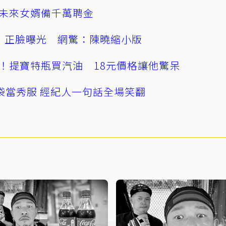
未來女婿備千萬聘金
」正臉曝光 網驚：陳曉縮小版
！提寶特瓶買汽油 18元價格讓他驚呆
袋當秀服 經紀人一句話全場笑翻