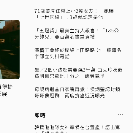
71歲姜厚任戀上小2輪女友！ 她曝
「七世因緣」：3歲就認定是他
「五燈獎」最美主持人報喜！「185公
分帥兒」要百萬名畫當賀禮
演藝工會終於聯絡上田路路 她一聽這名
字卻立刻掛電話
獨／2個小孩赴美要燒2千萬 曲艾玲嘆後
輩削價只拿她十分之一酬勞競爭
再傳捷
母親病逝昔日家醜再掀！侯炳瑩認封鎖
影展
哥哥侯冠群 兩度抗癌近況曝光
即時
韓援啦啦隊女神準備在台置產！語出驚