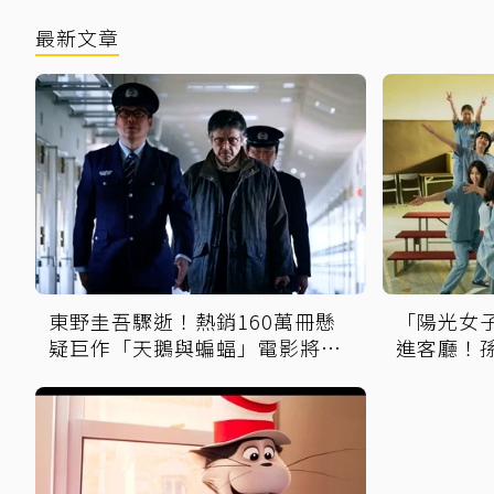
最新文章
東野圭吾驟逝！熱銷160萬冊懸
「陽光女子
疑巨作「天鵝與蝙蝠」電影將登
進客廳！
台上映
排毒