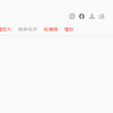
噓短片
娛樂有評
哈燒榜
噓粉