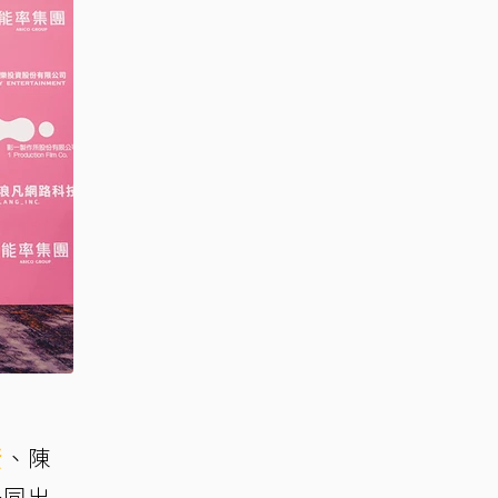
賢
、陳
一同出