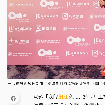
白吉勝拍戲過程見血，盛讚劇組防務措施非常好。圖／
電影「我的
網紅
女兒」於本月正
怡佳、羅志祥、孫鵬、張懷秋、