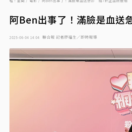
噓！星聞
電影
阿Ben出事了！滿臉是血送急診 縫7針止血險破相
阿Ben出事了！滿臉是血送
聯合報 記者廖福生／即時報導
2025-06-04 14:04