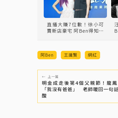
直播大賺7位數！徐小可
賣新店豪宅 阿Ben得知售
價怒斥：做慈善？
阿Ben
王識賢
網紅
←
上一篇
明金成走後第4個父親節！龍鳳
「我沒有爸爸」 老師暖回一句
酸