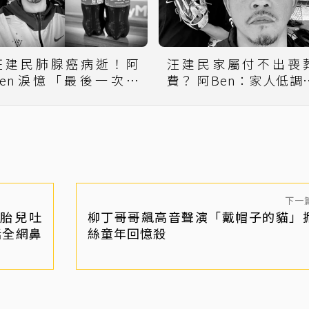
汪建民肺腺癌病逝！阿
汪建民家屬付不出喪
Ben淚憶「最後一次探
費？ 阿Ben：家人低調
望」：病榻前緊握手
打擾了
下一
胎兒吐
柳丁哥哥飆高音聲演「戴帽子的貓」
話全網鼻
絲童年回憶殺