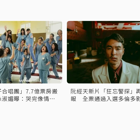
合唱團」7.7億票房搬
阮經天新片「狂忘警探」
孫淑媚曝：哭完像情緒
報 全票通過入選多倫多