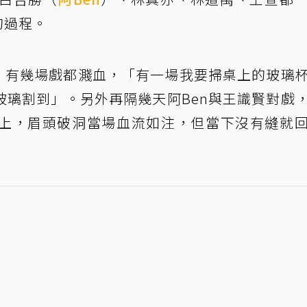
的過程。
戲，有幾場戲都濺血，「有一場我要掃桌上的玻璃
玻璃割到」。另外再隔幾天阿Ben與王識賢對戲
上，眉頭破洞當場血流如注，但當下沒有縫就