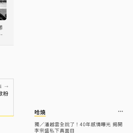
葬
別
篇
→
掀粉
哈燒
獨／潘越雲全說了！40年感情曝光 揭開
李宗盛私下真面目