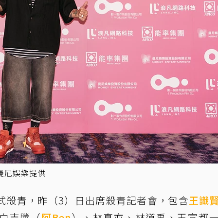
曼尼娛樂提供
式殺青，昨（3）日出席殺青記者會，包含
王識
白吉勝（
阿Ben
）、林真亦、林道禹、王宣都