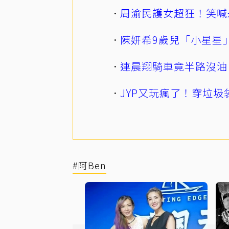
周渝民護女超狂！笑喊
陳妍希9歲兒「小星星
連晨翔騎車竟半路沒油
JYP又玩瘋了！穿垃圾
#阿Ben