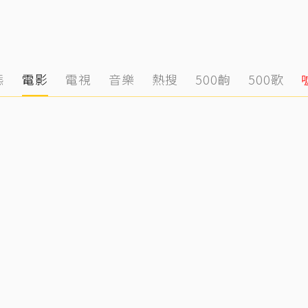
態
電影
電視
音樂
熱搜
500齣
500歌