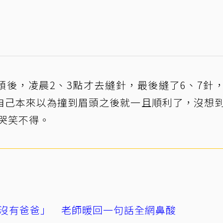
頭後，凌晨2、3點才去縫針，最後縫了6、7針
自己本來以為撞到眉頭之後就一且順利了，沒想
哭笑不得。
沒有爸爸」 老師暖回一句話全網鼻酸