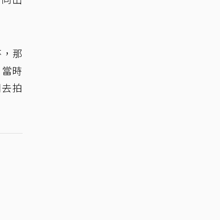
杯，那
，當時
回去拍