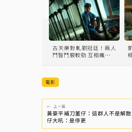
古天樂對軋劉冠廷！兩人
鬥智鬥狠較勁 互相瘋狂大
嗆
電影
←
上一篇
黃豪平補刀董仔：這群人不是解散
仔大吼：是停更