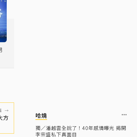
男
眼
篇
→
哈燒
大方
獨／潘越雲全說了！40年感情曝光 揭開
李宗盛私下真面目