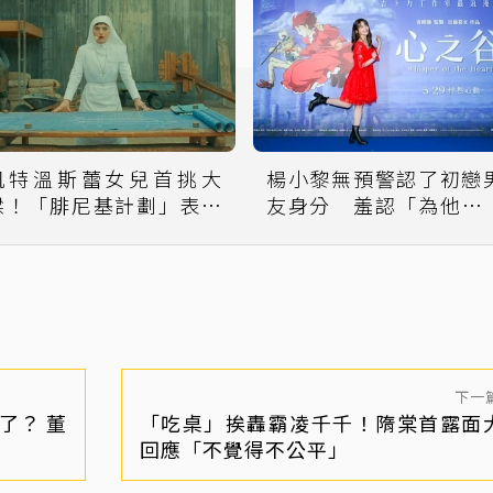
凱特溫斯蕾女兒首挑大
楊小黎無預警認了初戀
樑！「腓尼基計劃」表現
友身分 羞認「為他掉
大將之風
淚」
下一
了？ 董
「吃桌」挨轟霸凌千千！隋棠首露面
回應「不覺得不公平」