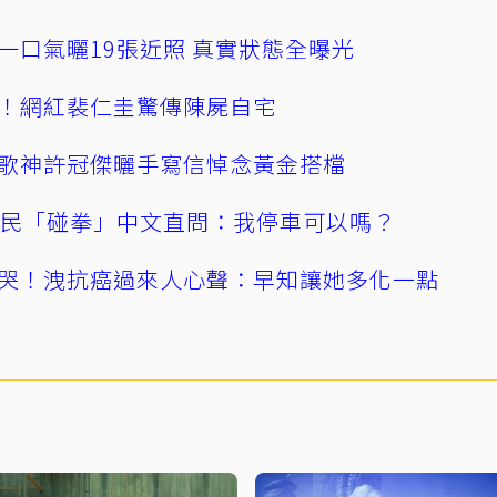
一口氣曬19張近照 真實狀態全曝光
！網紅裴仁圭驚傳陳屍自宅
歌神許冠傑曬手寫信悼念黃金搭檔
親民「碰拳」中文直問：我停車可以嗎？
哭！洩抗癌過來人心聲：早知讓她多化一點