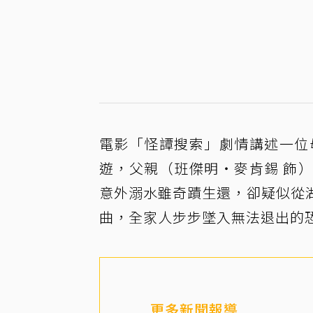
電影「怪譚搜索」劇情講述一位
遊，父親（班傑明・麥肯錫 飾
意外溺水雖奇蹟生還，卻疑似從
曲，全家人步步墜入無法退出的
更多新聞報導