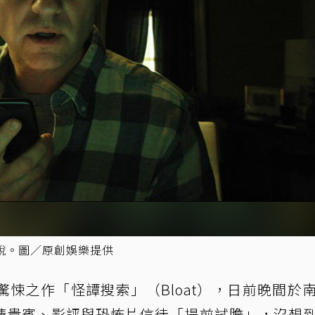
說。圖／原創娛樂提供
悚之作「怪譚搜索」（Bloat），日前晚間於
請貴賓、影評與恐怖片信徒「提前試膽」，沒想