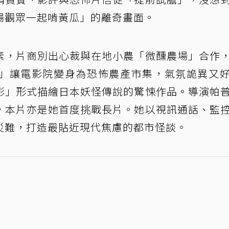
場觀眾一起啃黃瓜」的離奇畫面。
素，片商別出心裁與在地小農「微醺農場」合作
」讓電影院變身為恐怖農產市集，氣氛詭異又
影」形式描繪日本妖怪傳說的驚悚作品。導演帕
，本片亦是她首度挑戰長片。她以視訊通話、監
災難，打造最貼近現代焦慮的都市怪談。