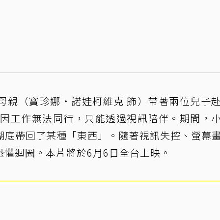
母親（寶珍娜・諾娃柯維克 飾）帶著兩位兒子
）因工作無法同行，只能透過視訊陪伴。期間，
湖底帶回了某種「東西」。隨著視訊失控、螢幕
恐懼迴圈。本片將於6月6日全台上映。