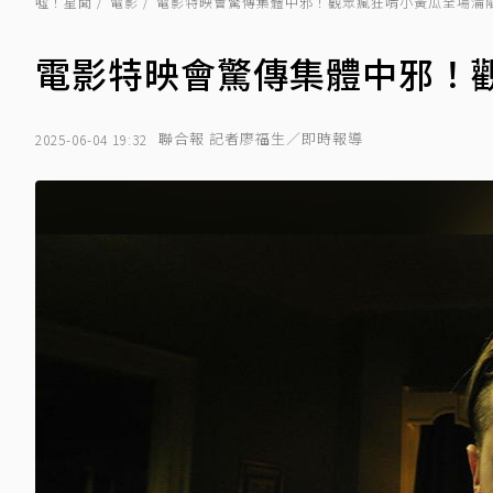
噓！星聞
電影
電影特映會驚傳集體中邪！觀眾瘋狂啃小黃瓜全場淪
電影特映會驚傳集體中邪！
聯合報 記者廖福生／即時報導
2025-06-04 19:32