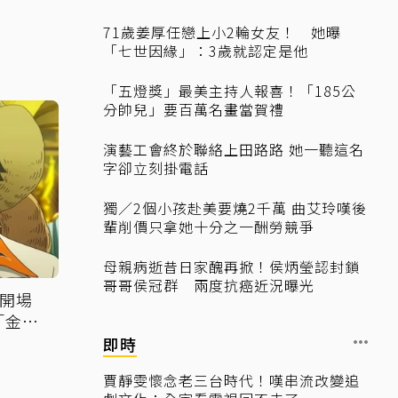
71歲姜厚任戀上小2輪女友！ 她曝
「七世因緣」：3歲就認定是他
「五燈獎」最美主持人報喜！「185公
分帥兒」要百萬名畫當賀禮
演藝工會終於聯絡上田路路 她一聽這名
字卻立刻掛電話
獨／2個小孩赴美要燒2千萬 曲艾玲嘆後
輩削價只拿她十分之一酬勞競爭
母親病逝昔日家醜再掀！侯炳瑩認封鎖
哥哥侯冠群 兩度抗癌近況曝光
」開場
「金碧
即時
賈靜雯懷念老三台時代！嘆串流改變追