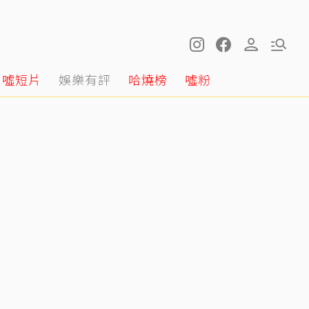
噓短片
娛樂有評
哈燒榜
噓粉