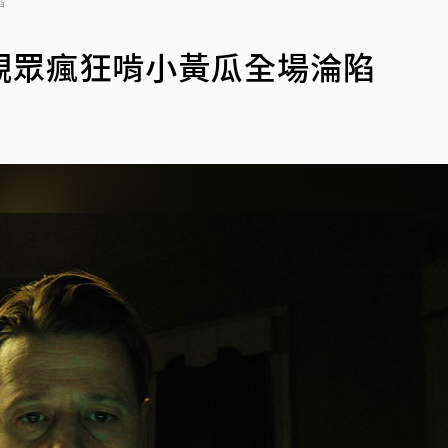
陷
觀眾瘋狂啃小黃瓜全場淪陷