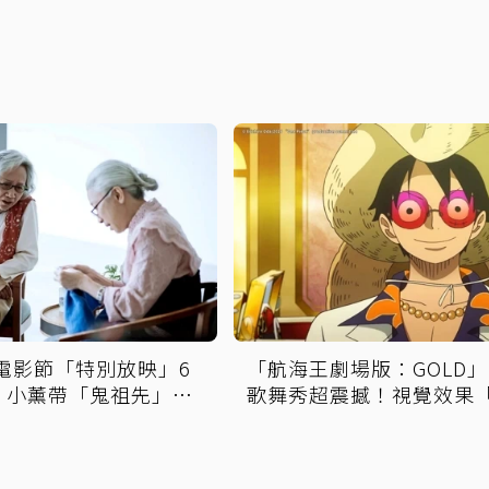
園電影節「特別放映」6
「航海王劇場版：GOLD
 小薰帶「鬼祖先」回
歌舞秀超震撼！視覺效果
輝煌」