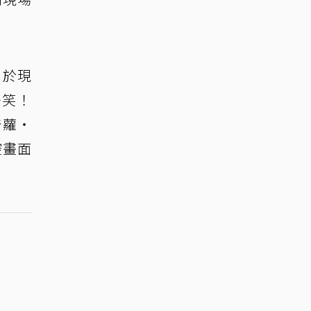
，於現
好笑！
普蘿・
控畫面