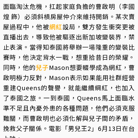
面臨淘汰危機，扛起家庭負擔的曹啟明（李國
煌 飾）必須斜槓房屋仲介來維持開銷。某次賣
屋過程中，他被
網紅
設局，雙方發生衝突更被
直播出去，導致他被驅逐出新加坡變裝界，禁
止表演。當得知泰國將舉辦一場隆重的變裝比
賽時，他決定背水一戰，想重拾昔日的榮耀。
同時，他的
兒子
Mason想要輟學成為網紅，曹
啟明極力反對，Mason表示如果能用社群經營
重建Queens的聲譽，就能繼續綱紅，也加入
了泰國之旅。一到泰國，Queens馬上面臨水
準不足且內憂外患的各種問題，他們必須克服
難關，而曹啟明也必須化解與兒子間的矛盾，
挽救父子關係。電影「男兒王2」6月13日在台