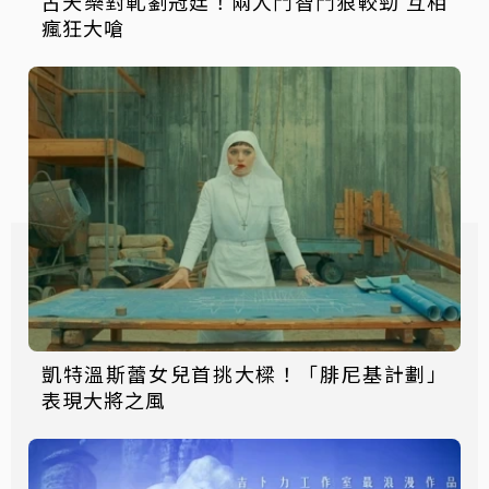
古天樂對軋劉冠廷！兩人鬥智鬥狠較勁 互相
瘋狂大嗆
凱特溫斯蕾女兒首挑大樑！「腓尼基計劃」
表現大將之風