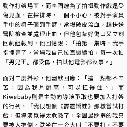
動作打架場面，而李國煌為了拍攝動作戲還受
傷見血，在採排時，一個不小心，被對手演員
手中的椅子砸到手臂，當場破皮流血，趕快送
醫院檢查並處理止血，但他包紮好傷口又立刻
回劇組報到，他回憶說：「拍第一集時，我手
指撞歪了，當場我自己拉直繼續拍，每一次拍
『男兒王』都受傷，拍其他電影都沒事。」
面對二度掛彩，他幽默回應：「這一點都不辛
苦，因為我片酬高，可以扛得住。」而
Kiwebaby則是主動向導演爭取也要加入打架
的行列，「我很想像《霹靂嬌娃》那樣嘗試打
戲，但導演覺得太危險了，全團最嬌弱的我只
要被人推倒，跌坐在一旁大叫『不要打，不要