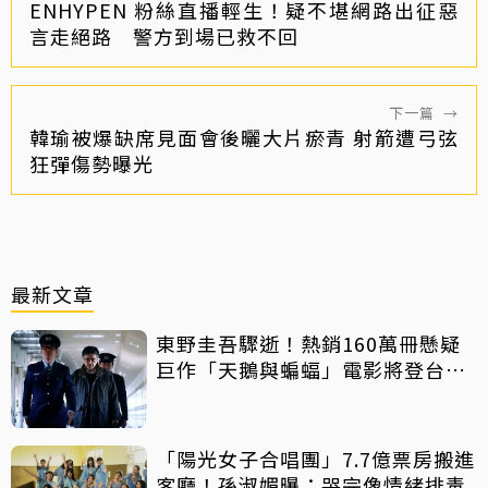
ENHYPEN 粉絲直播輕生！疑不堪網路出征惡
言走絕路 警方到場已救不回
下一篇
→
韓瑜被爆缺席見面會後曬大片瘀青 射箭遭弓弦
狂彈傷勢曝光
最新文章
東野圭吾驟逝！熱銷160萬冊懸疑
巨作「天鵝與蝙蝠」電影將登台上
映
「陽光女子合唱團」7.7億票房搬進
客廳！孫淑媚曝：哭完像情緒排毒