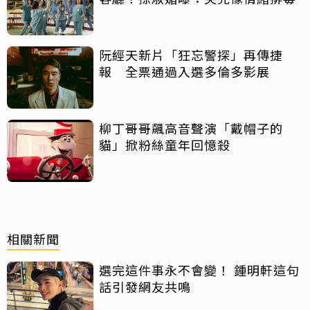
阮經天新片「狂忘警探」再傳捷
報 全票通過入選多倫多影展
柳丁哥哥飆高音聲演「戴帽子的
貓」掀粉絲童年回憶殺
相關新聞
選完這件事永不會變！ 鍾明軒這句
話引發網友共鳴