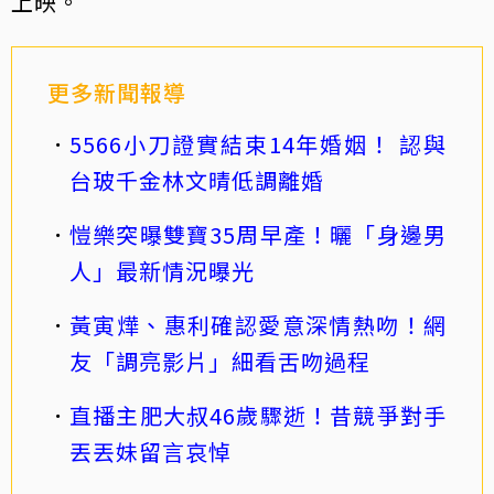
上映。
更多新聞報導
5566小刀證實結束14年婚姻！ 認與
台玻千金林文晴低調離婚
愷樂突曝雙寶35周早產！曬「身邊男
人」最新情況曝光
黃寅燁、惠利確認愛意深情熱吻！網
友「調亮影片」細看舌吻過程
直播主肥大叔46歲驟逝！昔競爭對手
丟丟妹留言哀悼