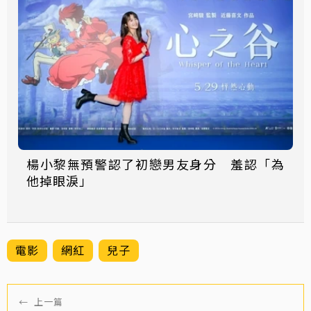
楊小黎無預警認了初戀男友身分 羞認「為
他掉眼淚」
電影
網紅
兒子
←
上一篇