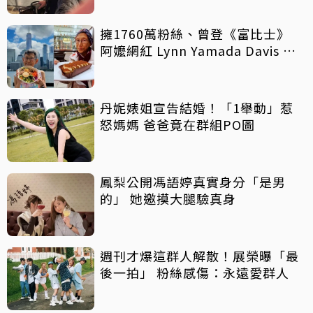
擁1760萬粉絲、曾登《富比士》
阿嬤網紅 Lynn Yamada Davis 驚
傳病逝
丹妮婊姐宣告結婚！「1舉動」惹
怒媽媽 爸爸竟在群組PO圖
鳳梨公開馮語婷真實身分「是男
的」 她邀摸大腿驗真身
週刊才爆這群人解散！展榮曝「最
後一拍」 粉絲感傷：永遠愛群人