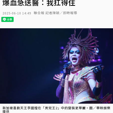
爆血急送醫：我扛得住
聯合報 記者陳穎／即時報導
2025-06-10 14:49
新加坡喜劇天王李國煌在「男兒王2」中的變裝更華麗。圖／華映娛樂
提供