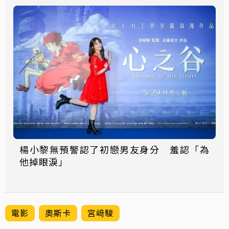
楊小黎無預警認了初戀男友身分 羞認「為
他掉眼淚」
電影
奧斯卡
宮﨑駿