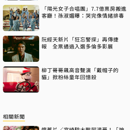
「陽光女子合唱團」7.7億票房搬進
客廳！孫淑媚曝：哭完像情緒排毒
阮經天新片「狂忘警探」再傳捷
報 全票通過入選多倫多影展
柳丁哥哥飆高音聲演「戴帽子的
貓」掀粉絲童年回憶殺
相關新聞
懷舊片／宮崎駿大戰阿湯哥！「神