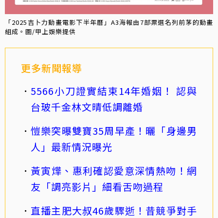
「2025吉卜力動畫電影下半年曆」A3海報由7部票選名列前茅的動畫
組成。圖/甲上娛樂提供
更多新聞報導
5566小刀證實結束14年婚姻！ 認與
台玻千金林文晴低調離婚
愷樂突曝雙寶35周早產！曬「身邊男
人」最新情況曝光
黃寅燁、惠利確認愛意深情熱吻！網
友「調亮影片」細看舌吻過程
直播主肥大叔46歲驟逝！昔競爭對手