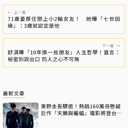
←
上一篇
71歲姜厚任戀上小2輪女友！ 她曝「七世因
緣」：3歲就認定是他
下一篇
→
舒淇曝「10年換一批朋友」人生哲學！直言：
秘密別說出口 防人之心不可無
最新文章
東野圭吾驟逝！熱銷160萬冊懸疑
巨作「天鵝與蝙蝠」電影將登台上
映