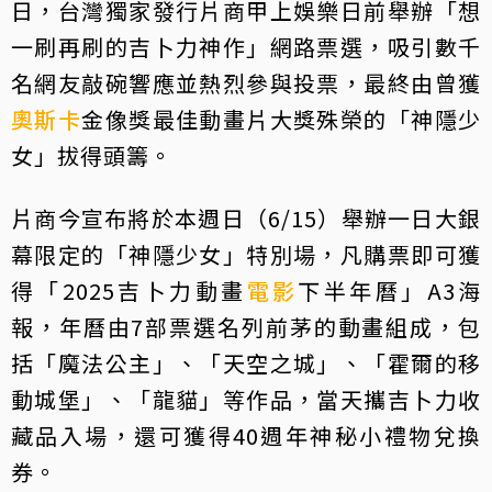
日，台灣獨家發行片商甲上娛樂日前舉辦「想
一刷再刷的吉卜力神作」網路票選，吸引數千
名網友敲碗響應並熱烈參與投票，最終由曾獲
奧斯卡
金像獎最佳動畫片大獎殊榮的「神隱少
女」拔得頭籌。
片商今宣布將於本週日（6/15）舉辦一日大銀
幕限定的「神隱少女」特別場，凡購票即可獲
得「2025吉卜力動畫
電影
下半年曆」A3海
報，年曆由7部票選名列前茅的動畫組成，包
括「魔法公主」、「天空之城」、「霍爾的移
動城堡」、「龍貓」等作品，當天攜吉卜力收
藏品入場，還可獲得40週年神秘小禮物兌換
券。