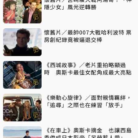
隱少女」風光逆轉勝
懷舊片／最帥007大戰哈利波特 票
房創紀錄竟被逼退交棒
《西城故事》／老片重拍略顯過
時 奧斯卡最佳女配角成最大亮點
《樂動心旋律》／面對親情羈絆，
「追尋」之際也在練習「放手」
《在車上》奧斯卡摘金 也讓西島
秀俊成日本影帝「呆萌惹人愛」