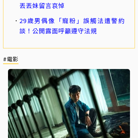
丟丟妹留言哀悼
29歲男偶像「寵粉」誤觸法遭警約
談！公開露面呼籲遵守法規
#電影