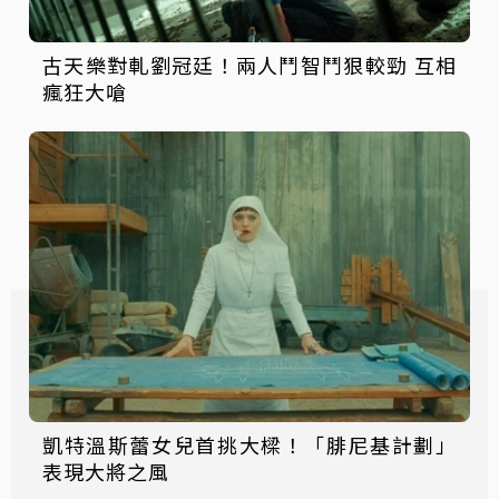
古天樂對軋劉冠廷！兩人鬥智鬥狠較勁 互相
瘋狂大嗆
凱特溫斯蕾女兒首挑大樑！「腓尼基計劃」
表現大將之風