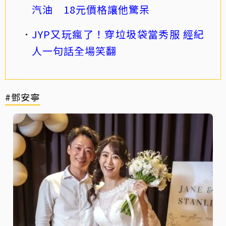
汽油 18元價格讓他驚呆
JYP又玩瘋了！穿垃圾袋當秀服 經紀
人一句話全場笑翻
#鄧安寧