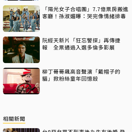
「陽光女子合唱團」7.7億票房搬進
客廳！孫淑媚曝：哭完像情緒排毒
阮經天新片「狂忘警探」再傳捷
報 全票通過入選多倫多影展
柳丁哥哥飆高音聲演「戴帽子的
貓」掀粉絲童年回憶殺
相關新聞
台8惡女買不到事後丸先有後婚 登