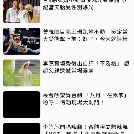
記當天胎兒性別曝光
曾親眼目睹王琄趴地不動 吳定謙
大受衝擊上前：好了，今天就這樣
李燕實境秀復出自評「不及格」 想
起父親遺憾當場淚崩
最會吵架舞台劇 「八月，在我家」
粉呼：情勒現場大亂鬥！
李竺芯開唱嗨翻！合體賴晏駒辣舞
「HOT」炸場 木魚互動笑翻全場