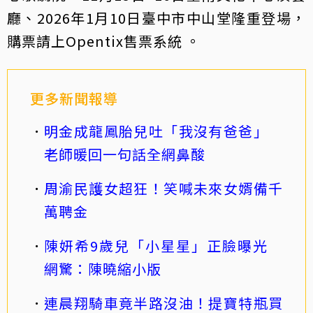
廳、2026年1月10日臺中市中山堂隆重登場，
購票請上Opentix售票系統 。
更多新聞報導
明金成龍鳳胎兒吐「我沒有爸爸」
老師暖回一句話全網鼻酸
周渝民護女超狂！笑喊未來女婿備千
萬聘金
陳妍希9歲兒「小星星」正臉曝光
網驚：陳曉縮小版
連晨翔騎車竟半路沒油！提寶特瓶買