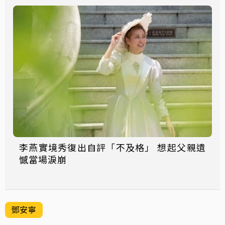
李燕實境秀復出自評「不及格」 想起父親遺
憾當場淚崩
鄧安寧