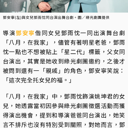
鄧安寧(左)與女兒鄧雨忱同台演出舞台劇。圖／綠光劇團提供
導演
鄧安寧
偕同女兒鄧雨忱一同出演舞台劇
「八月，在我家」，儘管有著明星老爸，鄧雨
忱一點也不想被貼上「星二代」標籤，父女同
台演出，其實是她收到綠光劇團邀約，之後才
被問到還有一「親戚」的角色，鄧安寧笑說：
「這次完全托女兒的福。」
「八月，在我家」中，鄧雨忱飾演姚坤君的女
兒，她透露當初因參與綠光劇團徵選活動而獲
得演出機會，提到和導演爸爸同台演出，她笑
言不排斥也沒有特別受到關照，對她而言，鄧