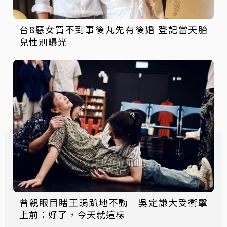
台8惡女買不到事後丸先有後婚 登記當天胎
兒性別曝光
曾親眼目睹王琄趴地不動 吳定謙大受衝擊
上前：好了，今天就這樣