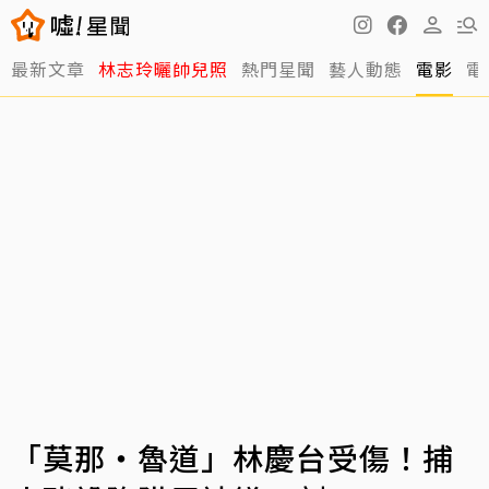
最新文章
林志玲曬帥兒照
熱門星聞
藝人動態
電影
電
「莫那・魯道」林慶台受傷！捕