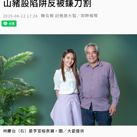
山豬設陷阱反被鎌刀割
聯合報 記者趙大智／即時報導
2025-06-12 17:26
林慶台（右）是李宣榕表舅。圖／大愛提供