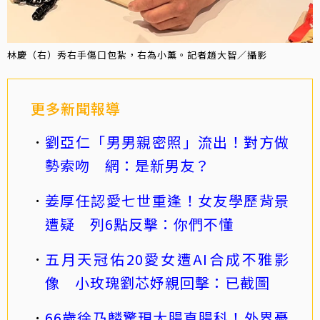
林慶（右）秀右手傷口包紮，右為小薰。記者趙大智／攝影
更多新聞報導
劉亞仁「男男親密照」流出！對方做
勢索吻 網：是新男友？
姜厚任認愛七世重逢！女友學歷背景
遭疑 列6點反擊：你們不懂
五月天冠佑20愛女遭AI合成不雅影
像 小玫瑰劉芯妤親回擊：已截圖
66歲徐乃麟驚現大腸直腸科！外界憂