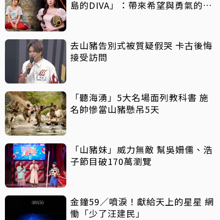
島的DIVA」：帶來希望與勇氣的反
轉好劇，放手一搏吧
去山豬告別式被質疑假哭 卡古後悔
接受訪問
「聽海湧」5大名場面列教科書 施
名帥慘當山豬懸吊5天
「山豬妹」威力無敵 幫吳姍儒、浩
子節目破170萬瀏覽
金鐘59／噴淚！獻給天上的星星 網
慟「少了汪建民」