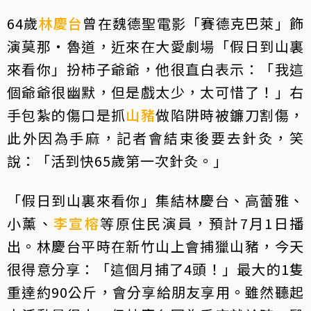
64歲
林慶台
曾在魏德聖電影「賽德克巴萊」飾
演莫那・魯道，近來在大愛劇場「假日到山裏
來看你」扮柿子爺爺，他很直白表示：「我這
個爺爺很幽默，但是戲太少，太可惜了！」右
手包紮的傷口是抓
山豬
做陷阱時被鐮刀割傷，
此外因為手麻，記者會結束後要去針灸，笑
說：「活到快65歲第一次針灸。」
「假日到山裏來看你」集結林慶台、高蕾雅、
小薰、
李宣榕
等原住民演員，預計7月1日播
出。林慶台平時在新竹山上會捕獵山豬，今天
很得意分享：「這個月捕了4頭！」最大的1隻
重達約90公斤，會分享給朋友享用。雖然聽起