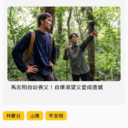
馬志翔自幼喪父！自爆渴望父愛成遺憾
林慶台
山豬
李宣榕