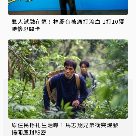
獵人試驗在這！林慶台被痛打流血 1打10獲
勝慘忍關卡
原住民掙扎生活曝！馬志翔兄弟衝突爆發
揭開塵封秘密