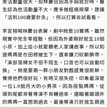
來活動量很大，但林慶台因為手麻就診時，醫
生認為他活動量不大，應多做經絡按摩，建議
「活到100歲要針灸」，所以打算去試看看。
李宣榕喊林慶台表舅，劇中她是10寶媽，雖然
現實中完全零經驗，但因為外婆剛好就生10個
小孩，加上從小就愛聽老人家講故事，所以知
道媽媽是在田裡被生下，還拿鐮刀砍斷臍帶，
「演部落婦女不但不陌生，口音也可以自動切
換」。倒是要跟一群小朋友對戲感覺很新鮮，
覺得他們很好玩，有時又很失控，印象最深是
一位1.9個月大的小男孩，因為很黏媽媽，從
頭到尾都背著導演不肯轉過來，還瞄著鏡頭外
的媽媽一直想跑過去，最後導演只好放生跳過