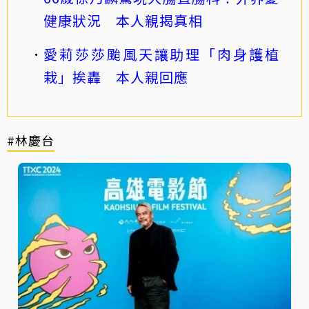
健康狀況 本人親揭真相
愛莉莎莎颱風天讓助理「肉身護植
栽」挨轟 本人親回應
#林慶台