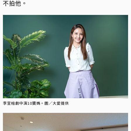
不拍他。
李宣榕劇中演10寶媽。圖／大愛提供