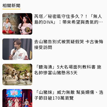
相關新聞
芮塔／秘密能守住多久？！「無人
島的DIVA」：帶來希望與勇氣的反
轉好劇，放手一搏吧
去山豬告別式被質疑假哭 卡古後悔
接受訪問
「聽海湧」5大名場面列教科書 施
名帥慘當山豬懸吊5天
「山豬妹」威力無敵 幫吳姍儒、浩
子節目破170萬瀏覽