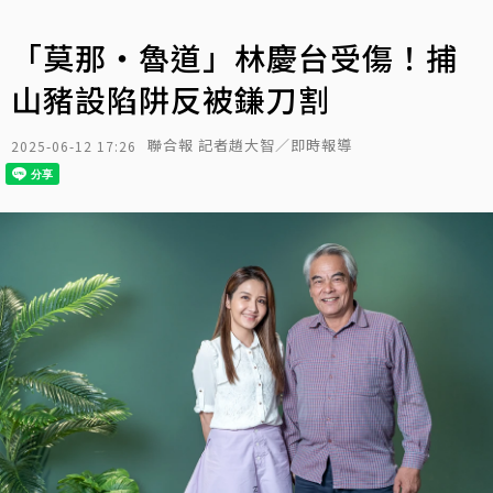
「莫那・魯道」林慶台受傷！捕
山豬設陷阱反被鎌刀割
聯合報 記者趙大智／即時報導
2025-06-12 17:26