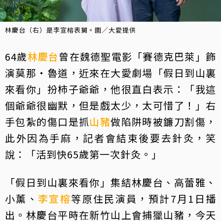
林慶台（右）是李宣榕表舅。圖／大愛提供
64歲
林慶台
曾在魏德聖電影「賽德克巴萊」飾
演莫那・魯道，近來在大愛劇場「假日到山裏
來看你」扮柿子爺爺，他很直白表示：「我這
個爺爺很幽默，但是戲太少，太可惜了！」右
手包紮的傷口是抓
山豬
做陷阱時被鐮刀割傷，
此外因為手麻，記者會結束後要去針灸，笑
說：「活到快65歲第一次針灸。」
「假日到山裏來看你」集結林慶台、高蕾雅、
小薰、
李宣榕
等原住民演員，預計7月1日播
出。林慶台平時在新竹山上會捕獵山豬，今天