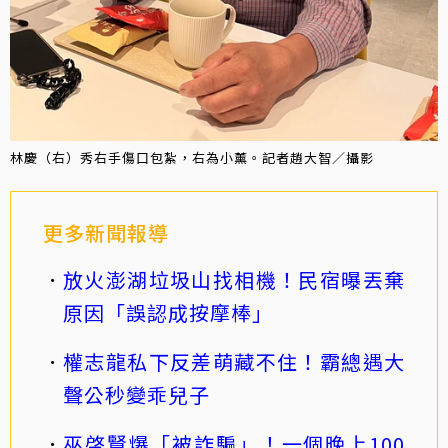
林慶（右）秀右手傷口包紮，右為小薰。記者趙大智／攝影
更多新聞報導
放火澎湖垃圾山找相機！民宿曝丟棄
原因「誤認成按摩棒」
權志龍私下反差萌藏不住！霸總遇大
聲公秒變乖兒子
巫啓賢爆「被詐騙」！一個晚上100