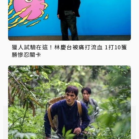
獵人試驗在這！林慶台被痛打流血 1打10獲
勝慘忍關卡