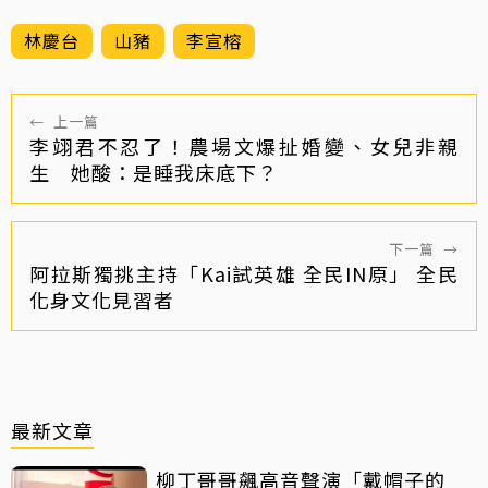
林慶台
山豬
李宣榕
←
上一篇
李翊君不忍了！農場文爆扯婚變、女兒非親
生 她酸：是睡我床底下？
下一篇
→
阿拉斯獨挑主持「Kai試英雄 全民IN原」 全民
化身文化見習者
最新文章
柳丁哥哥飆高音聲演「戴帽子的