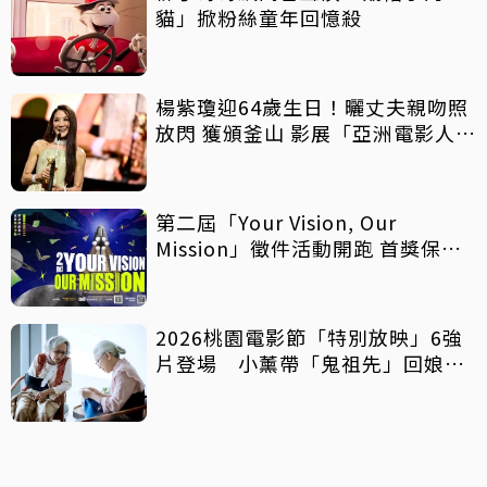
貓」掀粉絲童年回憶殺
楊紫瓊迎64歲生日！曬丈夫親吻照
放閃 獲頒釜山 影展「亞洲電影人
獎」
第二屆「Your Vision, Our
Mission」徵件活動開跑 首獎保證
影像化
2026桃園電影節「特別放映」6強
片登場 小薰帶「鬼祖先」回娘
家！