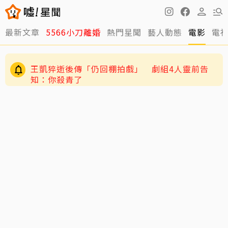
最新文章
5566小刀離婚
熱門星聞
藝人動態
電影
電
王凱猝逝後傳「仍回棚拍戲」 劇組4人靈前告
知：你殺青了
小刀驚爆豪門婚變！與台玻千金12年婚姻傳已畫
句點 離婚原因曝光