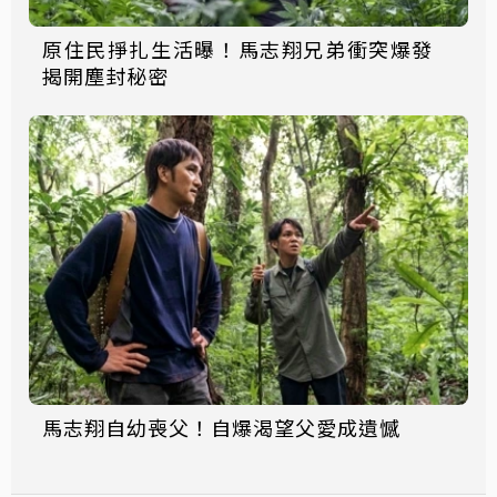
原住民掙扎生活曝！馬志翔兄弟衝突爆發
揭開塵封秘密
馬志翔自幼喪父！自爆渴望父愛成遺憾