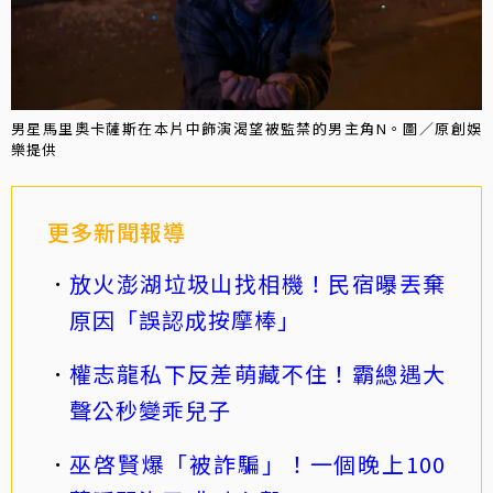
男星馬里奧卡薩斯在本片中飾演渴望被監禁的男主角N。圖／原創娛
樂提供
更多新聞報導
放火澎湖垃圾山找相機！民宿曝丟棄
原因「誤認成按摩棒」
權志龍私下反差萌藏不住！霸總遇大
聲公秒變乖兒子
巫啓賢爆「被詐騙」！一個晚上100