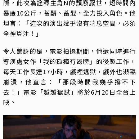
際，此次為詮釋主角N的頹廢厭世，短時間內
暴瘦10公斤，蓄鬍、蓄髮，全力投入角色。他
坦言：「這次的演出幾乎沒有喘息空間，必須
全神貫注！」
令人驚訝的是，電影拍攝期間，他還同時進行
導演處女作「我的孤獨有翅膀」的後製工作，
每天工作長達17小時，戲裡逃獄，戲外也瀕臨
崩潰，他直言：「那段時間我幾乎撐不下
去！」電影「越越獄試」將於6月20日全台上
映。