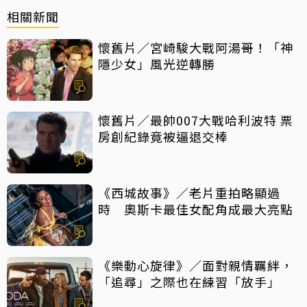
相關新聞
懷舊片／宮崎駿大戰阿湯哥！「神
隱少女」風光逆轉勝
懷舊片／最帥007大戰哈利波特 票
房創紀錄竟被逼退交棒
《西城故事》／老片重拍略顯過
時 奧斯卡最佳女配角成最大亮點
《樂動心旋律》／面對親情羈絆，
「追尋」之際也在練習「放手」