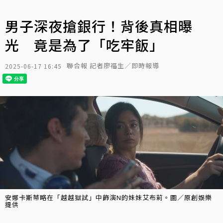
男子深夜搶銀行！背後真相曝
光 竟是為了「吃牢飯」
聯合報 記者廖福生／即時報導
2025-06-17 16:45
安娜卡斯蒂略在「越越獄試」中飾演N的妹妹艾布莉。圖／原創娛樂
提供