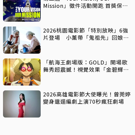
Mission」徵件活動開跑 首獎保證
影像化
2026桃園電影節「特別放映」6強
片登場 小薰帶「鬼祖先」回娘
家！
「航海王劇場版：GOLD」開場歌
舞秀超震撼！視覺效果「金碧輝
煌」
2026高雄電影節大使曝光！曾莞婷
變身邋遢編劇上演70秒瘋狂劇場