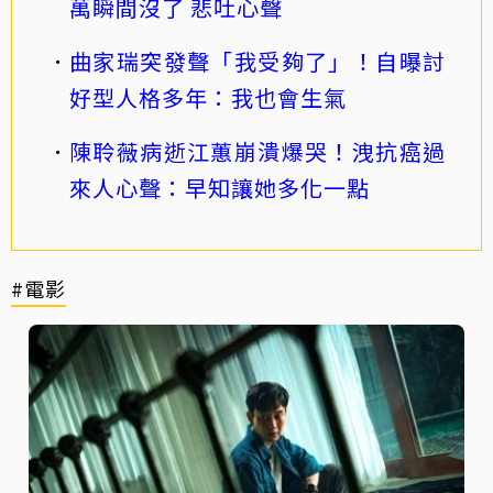
萬瞬間沒了 悲吐心聲
曲家瑞突發聲「我受夠了」！自曝討
好型人格多年：我也會生氣
陳聆薇病逝江蕙崩潰爆哭！洩抗癌過
來人心聲：早知讓她多化一點
#電影