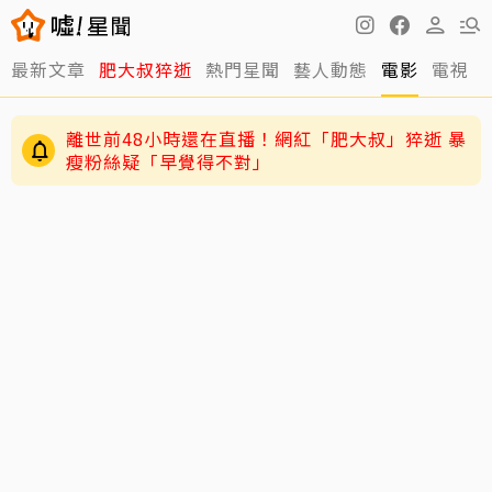
最新文章
肥大叔猝逝
熱門星聞
藝人動態
電影
電視
離世前48小時還在直播！網紅「肥大叔」猝逝 暴
瘦粉絲疑「早覺得不對」
跳澎湖垃圾山找相機！放火揭民宿丟棄原因「誤
認成按摩棒」