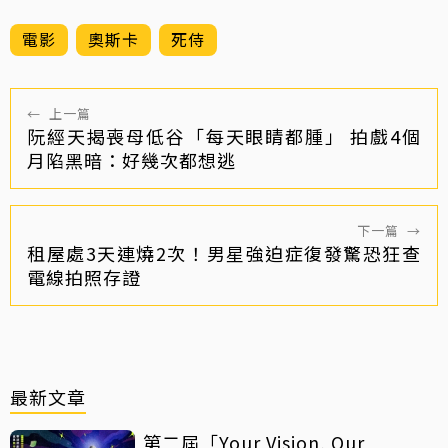
電影
奧斯卡
死侍
←
上一篇
阮經天揭喪母低谷「每天眼睛都腫」 拍戲4個
月陷黑暗：好幾次都想逃
下一篇
→
租屋處3天連燒2次！男星強迫症復發驚恐狂查
電線拍照存證
最新文章
第二屆「Your Vision, Our