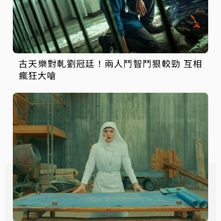
古天樂對軋劉冠廷！兩人鬥智鬥狠較勁 互相
瘋狂大嗆