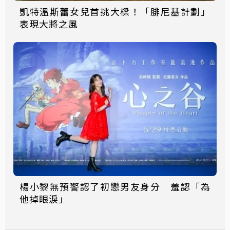
凱特溫斯蕾女兒首挑大樑！「腓尼基計劃」
表現大將之風
楊小黎無預警認了初戀男友身分 羞認「為
他掉眼淚」