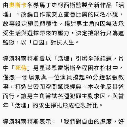
由
奧斯卡
名導馬丁史柯西斯監製全新作品「活
埋」，改編自作家安立奎魯比奧的同名小說，
故事設定極具顛覆性，描述男主角N因無法承
受生活與選擇帶來的壓力，決定搶銀行只為進
監獄，以「自囚」對抗人生。
導演科爾特斯曾以「活埋」引爆全球話題，片
中「
死侍
」男星萊恩雷諾斯全程困在棺材中，
僅憑一個場景與一位演員撐起90分鐘緊張敘
事，打造出密閉空間驚悚經典。本次他反其道
而行。讓男主角嘗試各種犯罪主動求囚，與當
年「活埋」的求生掙扎形成強烈對比。
導演科爾特斯表示：「我們對自由的態度，好