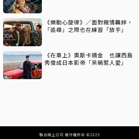
《樂動心旋律》／面對親情羈絆，
「追尋」之際也在練習「放手」
《在車上》奧斯卡摘金 也讓西島
秀俊成日本影帝「呆萌惹人愛」
聯合線上公司 著作權所有 ©2025