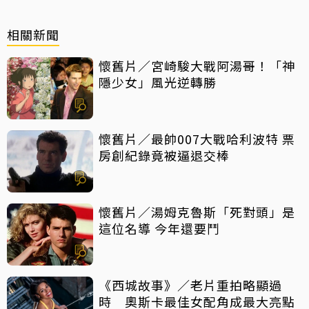
相關新聞
懷舊片／宮崎駿大戰阿湯哥！「神
隱少女」風光逆轉勝
懷舊片／最帥007大戰哈利波特 票
房創紀錄竟被逼退交棒
懷舊片／湯姆克魯斯「死對頭」是
這位名導 今年還要鬥
《西城故事》／老片重拍略顯過
時 奧斯卡最佳女配角成最大亮點