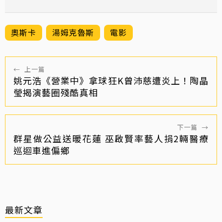
奧斯卡
湯姆克魯斯
電影
←
上一篇
姚元浩《營業中》拿球狂K曾沛慈遭炎上！陶晶
瑩揭演藝圈殘酷真相
下一篇
→
群星做公益送暖花蓮 巫啟賢率藝人捐2輛醫療
巡迴車進偏鄉
最新文章