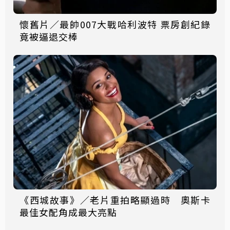
懷舊片／最帥007大戰哈利波特 票房創紀錄
竟被逼退交棒
《西城故事》／老片重拍略顯過時 奧斯卡
最佳女配角成最大亮點