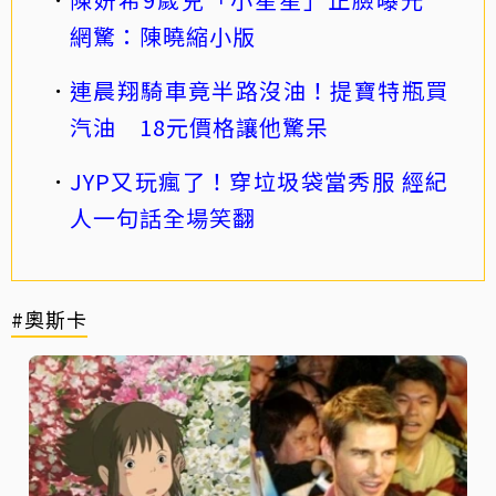
網驚：陳曉縮小版
連晨翔騎車竟半路沒油！提寶特瓶買
汽油 18元價格讓他驚呆
JYP又玩瘋了！穿垃圾袋當秀服 經紀
人一句話全場笑翻
#奧斯卡