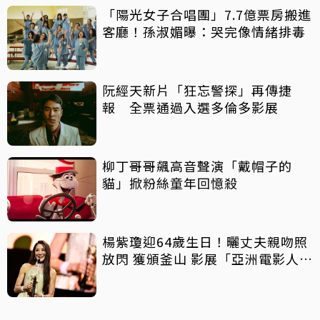
「陽光女子合唱團」7.7億票房搬進
客廳！孫淑媚曝：哭完像情緒排毒
阮經天新片「狂忘警探」再傳捷
報 全票通過入選多倫多影展
柳丁哥哥飆高音聲演「戴帽子的
貓」掀粉絲童年回憶殺
楊紫瓊迎64歲生日！曬丈夫親吻照
放閃 獲頒釜山 影展「亞洲電影人
獎」