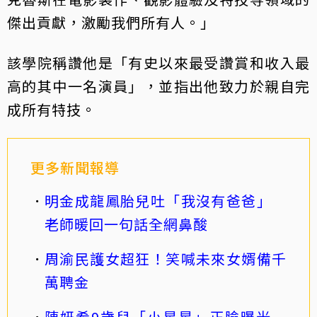
傑出貢獻，激勵我們所有人。」
該學院稱讚他是「有史以來最受讚賞和收入最
高的其中一名演員」，並指出他致力於親自完
成所有特技。
更多新聞報導
明金成龍鳳胎兒吐「我沒有爸爸」
老師暖回一句話全網鼻酸
周渝民護女超狂！笑喊未來女婿備千
萬聘金
陳妍希9歲兒「小星星」正臉曝光