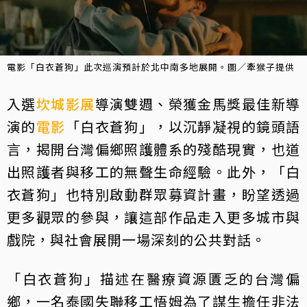
電影「白衣蒼狗」此次巡演預計於北中南多地展開。圖／牽猴子提供
入選
坎城影展
導演雙週、榮獲金馬獎最佳新導
演的
電影
「白衣蒼狗」，以沉靜凝視的鏡頭語
言，揭開台灣偏鄉照護體系的殘酷現實，也道
出照護者與移工的無聲生命經驗。此外，「白
衣蒼狗」也特別啟動群眾募資計畫，盼望透過
更多觀眾的參與，讓這部作品走入更多城市與
戲院，與社會展開一場深刻的公共對話。
「白衣蒼狗」描述在醫療資源匱乏的台灣偏
鄉，一名泰國失聯移工悟姆為了謀生擔任非法