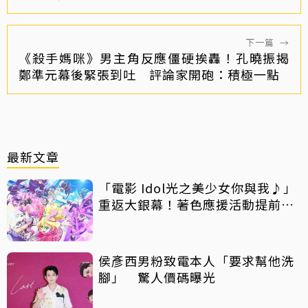
下一篇
→
《殺手媽咪》男主角反應僵硬挨轟！孔曉振揭
鄭準元幕後緊張到吐 評論家開砲：積極一點
最新文章
「電影 Idol光之美少女你與我♪」
重返大銀幕！著色應援活動提前開
跑
侯彥西男粉致電本人「要求幫他洗
腳」 驚人價碼曝光