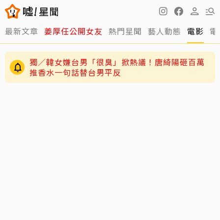
最新文章
姜厚任公開女友
熱門星聞
藝人動態
電影
電
獨／韓女嫌台男「很臭」掀熱議！唐綺陽砸百萬
推香水一句話替台男平反
黃明志二舅孤身死在新加坡！遺體一週後才被發
現 曝奉獻異鄉40年人生