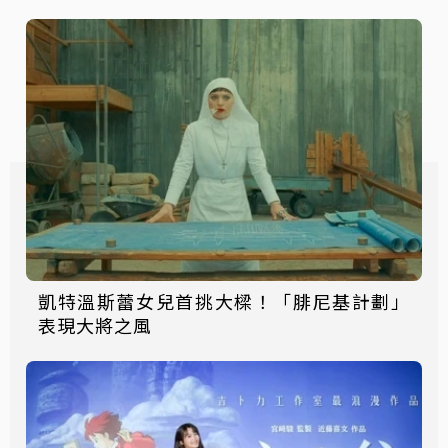
凱特溫斯蕾女兒首挑大樑！「腓尼基計劃」
表現大將之風