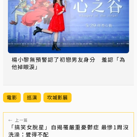
楊小黎無預警認了初戀男友身分 羞認「為
他掉眼淚」
電影
巡演
坎城影展
←
上一篇
「搞笑女脫星」自揭罹嚴重憂鬱症 最慘1周沒
洗澡：覺得不配