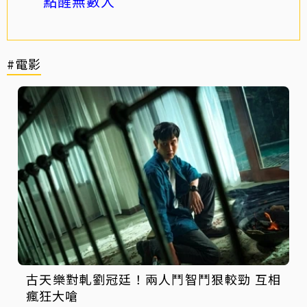
點醒無數人
#電影
古天樂對軋劉冠廷！兩人鬥智鬥狠較勁 互相
瘋狂大嗆