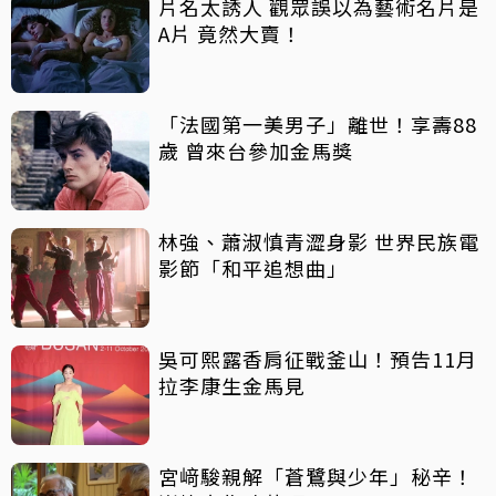
片名太誘人 觀眾誤以為藝術名片是
A片 竟然大賣！
「法國第一美男子」離世！享壽88
歲 曾來台參加金馬獎
林強、蕭淑慎青澀身影 世界民族電
影節「和平追想曲」
吳可熙露香肩征戰釜山！預告11月
拉李康生金馬見
宮﨑駿親解「蒼鷺與少年」秘辛！