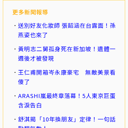
更多新聞報導
送別好友化妝師 張韶涵在台露面！孫
燕姿也來了
黃明志二舅孤身死在新加坡！遺體一
週後才被發現
王仁甫開箱岑永康豪宅 無敵美景看
傻了
ARASHI嵐最終章落幕！5人東京巨蛋
含淚告白
舒淇揭「10年換朋友」定律！一句話