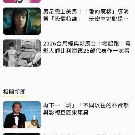
男星戀上美男！「愛的魔樣」導演
祭「恐懼特訓」 玩密室逃脫還得
摸蛇
2026金馬經典影展台中場起跑！電
影大師比利懷德25部代表作一次看
相關新聞
再下一「城」！不同以往的朴贊郁
與影視巨匠宋康昊