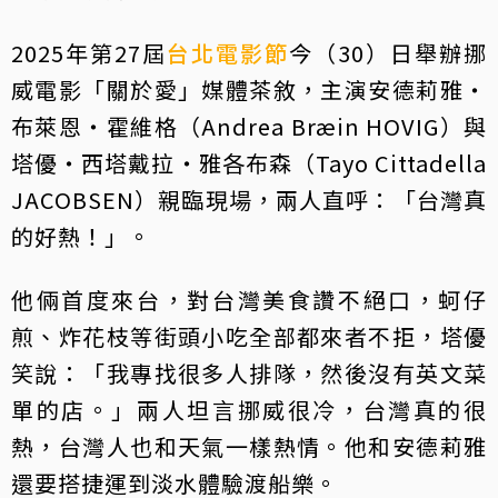
2025年第27屆
台北電影節
今（30）日舉辦挪
威電影「關於愛」媒體茶敘，主演安德莉雅・
布萊恩・霍維格（Andrea Bræin HOVIG）與
塔優・西塔戴拉・雅各布森（Tayo Cittadella
JACOBSEN）親臨現場，兩人直呼：「台灣真
的好熱！」。
他倆首度來台，對台灣美食讚不絕口，蚵仔
煎、炸花枝等街頭小吃全部都來者不拒，塔優
笑說：「我專找很多人排隊，然後沒有英文菜
單的店。」兩人坦言挪威很冷，台灣真的很
熱，台灣人也和天氣一樣熱情。他和安德莉雅
還要搭捷運到淡水體驗渡船樂。