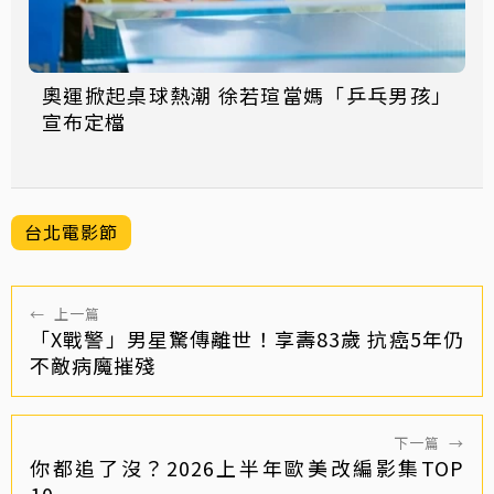
奧運掀起桌球熱潮 徐若瑄當媽「乒乓男孩」
宣布定檔
台北電影節
←
上一篇
「X戰警」男星驚傳離世！享壽83歲 抗癌5年仍
不敵病魔摧殘
下一篇
→
你都追了沒？2026上半年歐美改編影集TOP
10