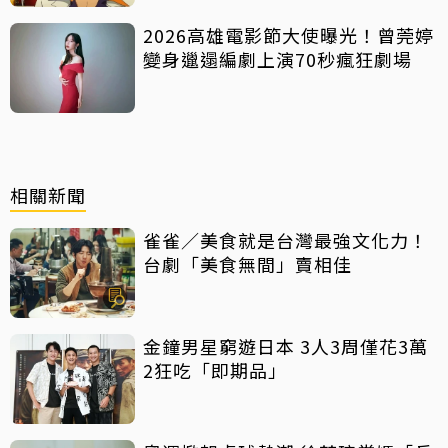
2026高雄電影節大使曝光！曾莞婷
變身邋遢編劇上演70秒瘋狂劇場
相關新聞
雀雀／美食就是台灣最強文化力！
台劇「美食無間」賣相佳
金鐘男星窮遊日本 3人3周僅花3萬
2狂吃「即期品」