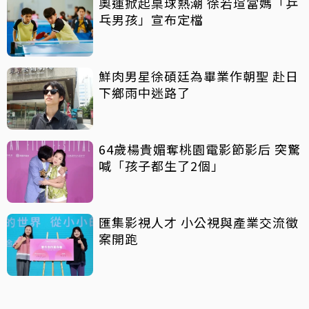
奧運掀起桌球熱潮 徐若瑄當媽「乒
乓男孩」宣布定檔
鮮肉男星徐碩廷為畢業作朝聖 赴日
下鄉雨中迷路了
64歲楊貴媚奪桃園電影節影后 突驚
喊「孩子都生了2個」
匯集影視人才 小公視與產業交流徵
案開跑