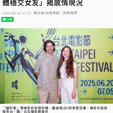
體穩交女友」揭感情現況
聯合報 記者陳穎／即時報導
2025-06-30 17:31
「關於愛」挪威影后安德莉雅・霍維格(右)和男星塔優・雅各布森首
度來台。圖／台北電影節提供