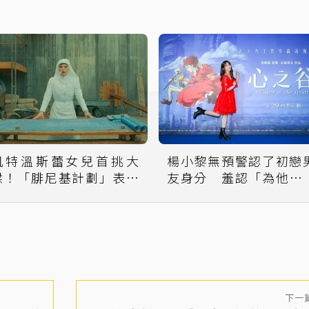
凱特溫斯蕾女兒首挑大
楊小黎無預警認了初戀
樑！「腓尼基計劃」表現
友身分 羞認「為他掉
大將之風
淚」
下一