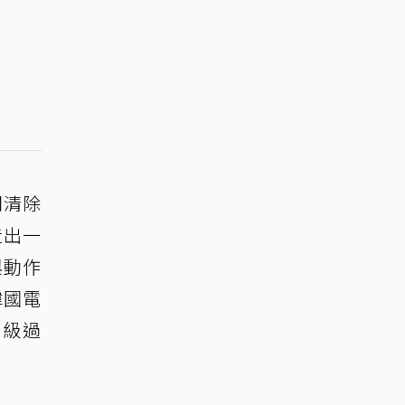
門清除
造出一
與動作
韓國電
超級過