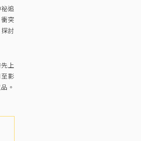
神祕追
、衝突
，探討
搶先上
周至影
藏品。