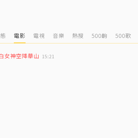
動態
電影
電視
音樂
熱搜
500齣
500歌
純白女神空降華山
15:21