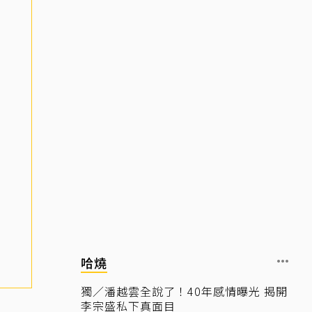
哈燒
獨／潘越雲全說了！40年感情曝光 揭開
李宗盛私下真面目