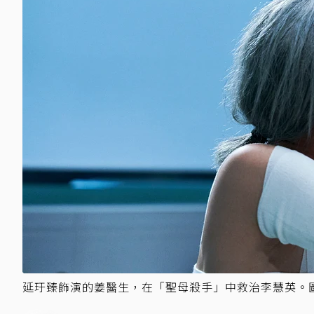
延玗臻飾演的姜醫生，在「聖母殺手」中救治李慧英。