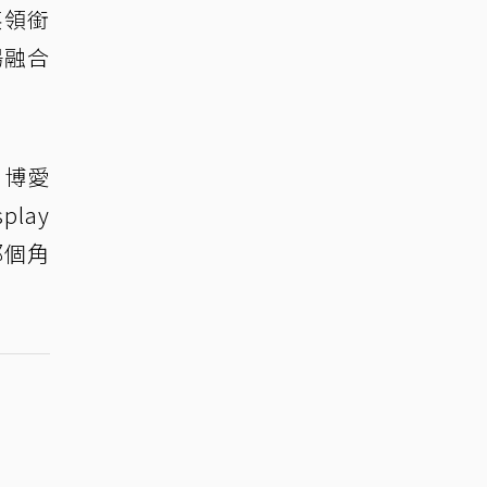
英領銜
場融合
」博愛
lay
那個角