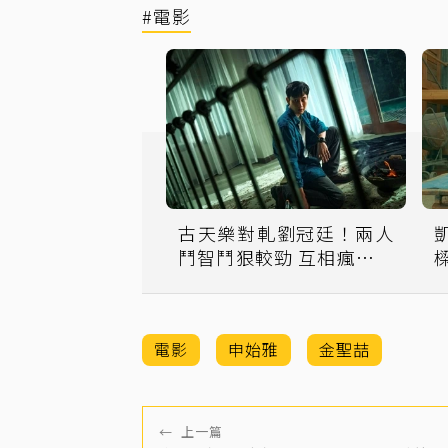
#電影
古天樂對軋劉冠廷！兩人
鬥智鬥狠較勁 互相瘋狂大
嗆
電影
申始雅
金聖喆
←
上一篇