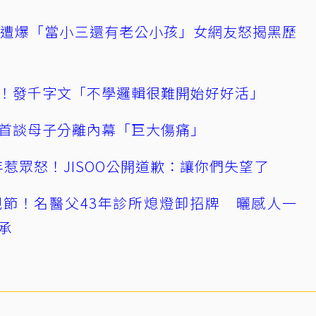
友遭爆「當小三還有老公小孩」女網友怒揭黑歷
！發千字文「不學邏輯很難開始好好活」
首談母子分離內幕「巨大傷痛」
0週年惹眾怒！JISOO公開道歉：讓你們失望了
節！名醫父43年診所熄燈卸招牌 曬感人一
承