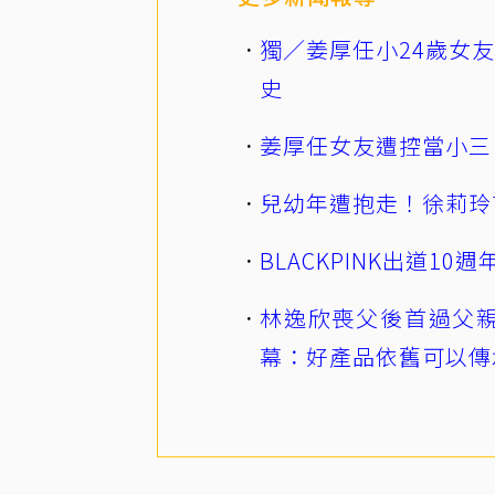
獨／姜厚任小24歲女
史
姜厚任女友遭控當小三
兒幼年遭抱走！徐莉玲
BLACKPINK出道1
林逸欣喪父後首過父親
幕：好產品依舊可以傳