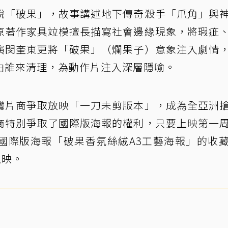
說「破果」，故事講述地下傳奇殺手「爪角」與
原著作家具竝模擅長描寫社會邊緣現象，將瑕疵
演閔奎東更將「破果」（爛果子）意象注入劇情
由誰來清理，為動作片注入深層隱喻。
灣片商爭取放映「一刀未剪版本」，成為全亞洲
商特別爭取了國際版海報的權利，只要上映第一
國際版海報「破果香氛絲絨A3工藝海報」的收
上映。