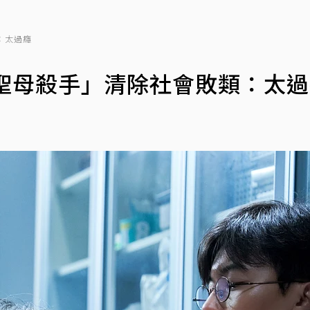
：太過癮
聖母殺手」清除社會敗類：太過