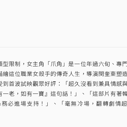
類型限制，女主角「爪角」是一位年過六旬、專
描繪這位職業女殺手的傳奇人生，導演閔奎東塑
受到首波試映觀眾好評：「超久沒看到兼具情感
有一老，如有一寶』這句話！」、「這部片有著
絲務必進場支持！」、「毫無冷場，翻轉劇情