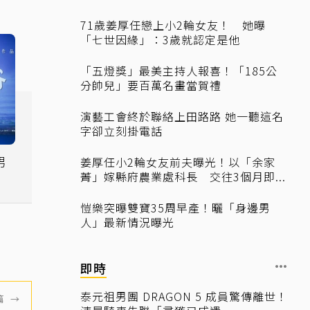
71歲姜厚任戀上小2輪女友！ 她曝
「七世因緣」：3歲就認定是他
「五燈獎」最美主持人報喜！「185公
分帥兒」要百萬名畫當賀禮
演藝工會終於聯絡上田路路 她一聽這名
字卻立刻掛電話
男
姜厚任小2輪女友前夫曝光！以「余家
菁」嫁縣府農業處科長 交往3個月即...
眼
愷樂突曝雙寶35周早產！曬「身邊男
人」最新情況曝光
即時
泰元祖男團 DRAGON 5 成員驚傳離世！
篇
→