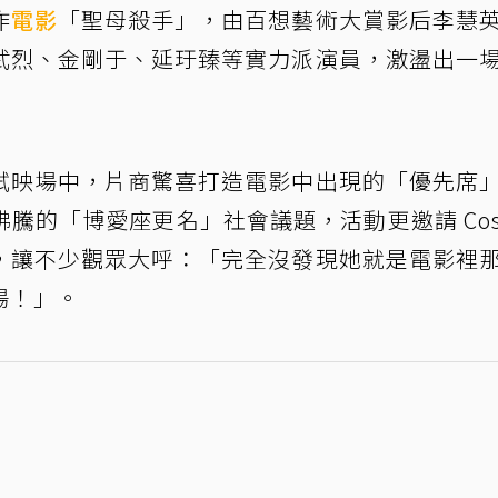
作
電影
「聖母殺手」，由百想藝術大賞影后李慧
武烈、金剛于、延玗臻等實力派演員，激盪出一
試映場中，片商驚喜打造電影中出現的「優先席
的「博愛座更名」社會議題，活動更邀請 Cosp
，讓不少觀眾大呼：「完全沒發現她就是電影裡
場！」。