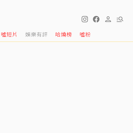
噓短片
娛樂有評
哈燒榜
噓粉