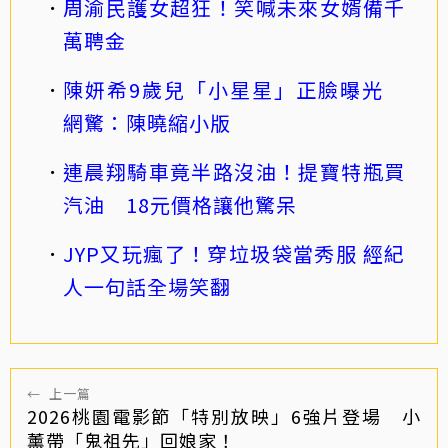
周渝民護女超狂！笑喊未來女婿備千
萬聘金
陳妍希9歲兒「小星星」正臉曝光
網驚：陳曉縮小版
連晨翔騎車竟半路沒油！提寶特瓶買
汽油 18元價格讓他驚呆
JYP又玩瘋了！穿垃圾袋當秀服 經紀
人一句話全場笑翻
←
上一篇
2026桃園電影節「特別放映」6強片登場 小
薰帶「鬼祖先」回娘家！