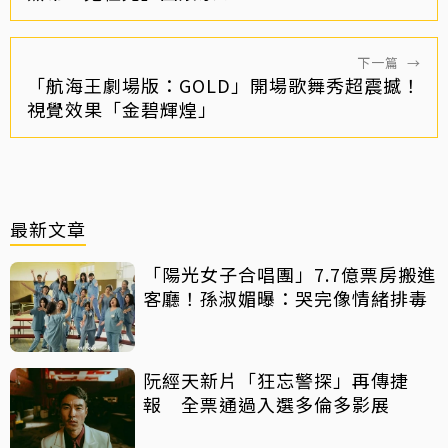
下一篇
→
「航海王劇場版：GOLD」開場歌舞秀超震撼！
視覺效果「金碧輝煌」
最新文章
「陽光女子合唱團」7.7億票房搬進
客廳！孫淑媚曝：哭完像情緒排毒
阮經天新片「狂忘警探」再傳捷
報 全票通過入選多倫多影展