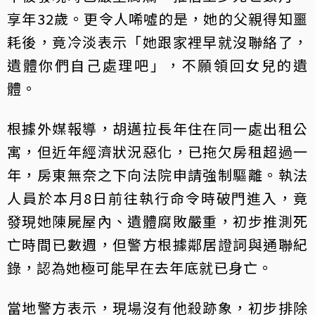
享年32歲。更令人唏噓的是，她的父親得知噩
耗後，竟冷淡表示「她跟家裡早就沒聯絡了，
遺體你們自己處理吧」，不願領回女兒的遺
體。
根據外媒報導，胡邁拉長年住在同一處出租公
寓，但近年經濟狀況惡化，已拖欠房租超過一
年，房東無奈之下向法院申請強制驅離。執法
人員於本月8日前往執行命令時破門進入，竟
發現她陳屍屋內、遺體腐敗嚴重，初步推測死
亡時間已數週，但警方根據鄰居證詞與通聯紀
錄，認為她極可能早在去年底就已身亡。
當地警方表示，現場沒有他殺跡象，初步排除