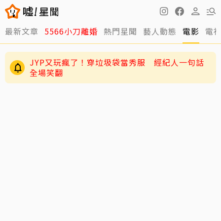
最新文章
5566小刀離婚
熱門星聞
藝人動態
電影
電
JYP又玩瘋了！穿垃圾袋當秀服 經紀人一句話
全場笑翻
周董兒子Romeo變身「小小中醫」！昆凌驚爆8
歲兒會把脈