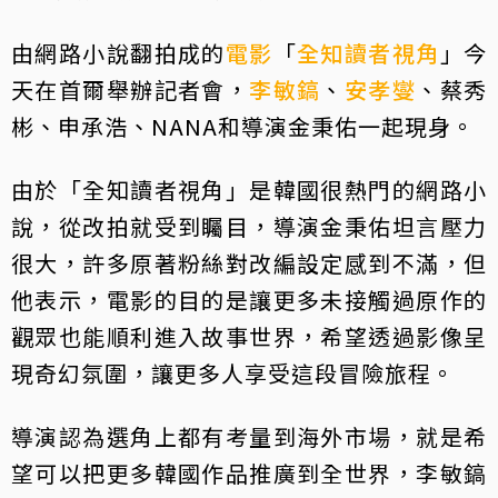
由網路小說翻拍成的
電影
「
全知讀者視角
」今
天在首爾舉辦記者會，
李敏鎬
、
安孝燮
、蔡秀
彬、申承浩、NANA和導演金秉佑一起現身。
由於「全知讀者視角」是韓國很熱門的網路小
說，從改拍就受到矚目，導演金秉佑坦言壓力
很大，許多原著粉絲對改編設定感到不滿，但
他表示，電影的目的是讓更多未接觸過原作的
觀眾也能順利進入故事世界，希望透過影像呈
現奇幻氛圍，讓更多人享受這段冒險旅程。
導演認為選角上都有考量到海外市場，就是希
望可以把更多韓國作品推廣到全世界，李敏鎬