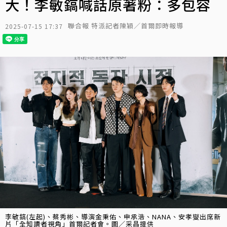
大！李敏鎬喊話原著粉：多包容
聯合報 特派記者陳穎／首爾即時報導
2025-07-15 17:37
李敏鎬(左起)、蔡秀彬、導演金秉佑、申承浩、NANA、安孝燮出席新
片「全知讀者視角」首爾記者會。圖／采昌提供