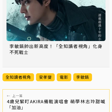
李敏鎬帥出新高度！「全知讀者視角」化身
不死戰士
全知讀者視角
安孝燮
電影
李敏鎬
←
上一篇
4歲兒緊盯AKIRA備戰演唱會 萌學林志玲甜喊
「加油」