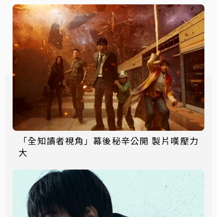
「全知讀者視角」幕後秘辛公開 製片嘆壓力
大