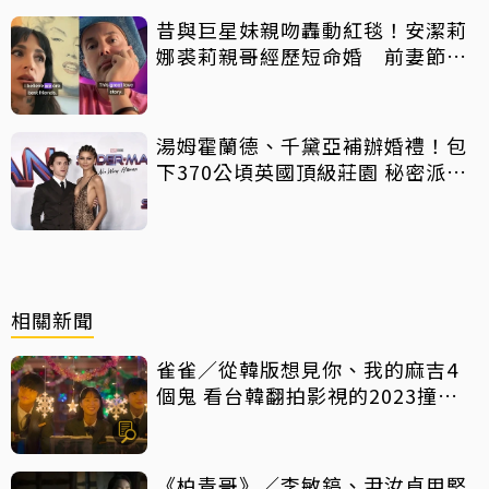
昔與巨星妹親吻轟動紅毯！安潔莉
娜裘莉親哥經歷短命婚 前妻節目
中出櫃：終於自由了
湯姆霍蘭德、千黛亞補辦婚禮！包
下370公頃英國頂級莊園 秘密派對
曝光
相關新聞
雀雀／從韓版想見你、我的麻吉4
個鬼 看台韓翻拍影視的2023撞擊
現場
《柏青哥》／李敏鎬、尹汝貞用堅