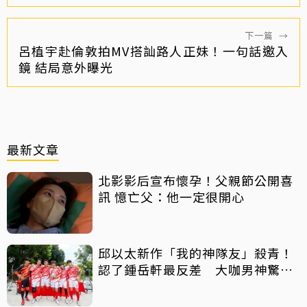
下一篇
→
呂植宇赴倫敦拍MV搭訕路人正妹！一句話邀入
鏡 結局意外曝光
最新文章
北影影后宣布懷孕！父親節公開喜
訊 憶亡父：他一定很開心
邱以太新作「我的神隊友」殺青！
認了鍾岳軒最反差 大咖男神驚喜
客串