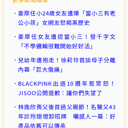
姜厚任小24歲女友遭爆「當小三有老
公小孩」女網友怒揭黑歷史
姜厚任女友遭控當小三！發千字文
「不學邏輯很難開始好好活」
兒幼年遭抱走！徐莉玲首談母子分離
內幕「巨大傷痛」
BLACKPINK出道10週年惹眾怒！
JISOO公開道歉：讓你們失望了
林逸欣喪父後首過父親節！名醫父43
年診所熄燈卸招牌 曬感人一幕：好
產品依舊可以傳承