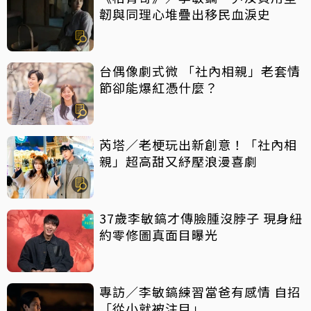
韌與同理心堆疊出移民血淚史
台偶像劇式微 「社內相親」老套情
節卻能爆紅憑什麼？
芮塔／老梗玩出新創意！「社內相
親」超高甜又紓壓浪漫喜劇
37歲李敏鎬才傳臉腫沒脖子 現身紐
約零修圖真面目曝光
專訪／李敏鎬練習當爸有感情 自招
「從小就被注目」