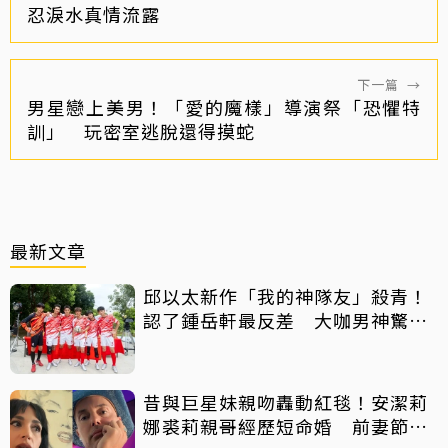
忍淚水真情流露
下一篇
→
男星戀上美男！「愛的魔樣」導演祭「恐懼特
訓」 玩密室逃脫還得摸蛇
最新文章
邱以太新作「我的神隊友」殺青！
認了鍾岳軒最反差 大咖男神驚喜
客串
昔與巨星妹親吻轟動紅毯！安潔莉
娜裘莉親哥經歷短命婚 前妻節目