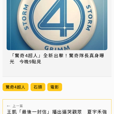
「驚奇4超人」全新出擊！驚奇隊長真身曝
光 今晚9點見
驚奇4超人
石頭
電影
←
上一篇
王凱「最後一封信」播出逼哭觀眾 夏宇禾強