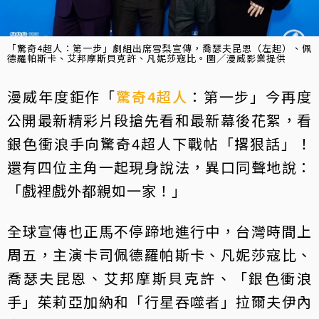
「驚奇4超人：第一步」劇組出席雪梨宣傳，喬瑟夫昆恩（左起）、佩
德羅帕斯卡、艾邦摩斯貝克許、凡妮莎寇比。圖／漫威影業提供
漫威年度鉅作「
驚奇4超人
：第一步」今再度
公開最新精彩片段搶先看和最新幕後花絮，看
銀色衝浪手向驚奇4超人下戰帖「撂狠話」！
還有四位主角一起現身說法，異口同聲地說：
「戲裡戲外都親如一家！」
全球宣傳也正馬不停蹄地進行中，台灣時間上
周五，主演卡司佩德羅帕斯卡、凡妮莎寇比、
喬瑟夫昆恩、艾邦摩斯貝克許、「銀色衝浪
手」茱莉亞加納和「行星吞噬者」拉爾夫伊內