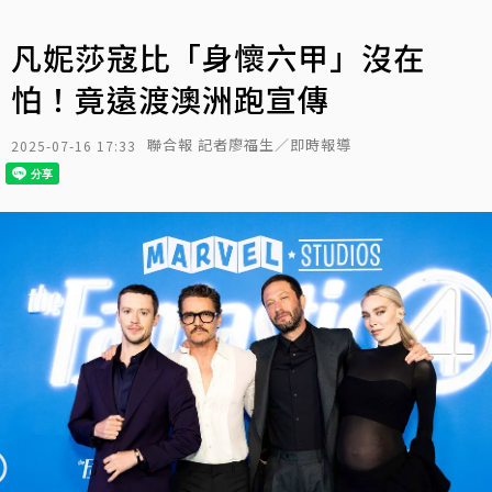
凡妮莎寇比「身懷六甲」沒在
怕！竟遠渡澳洲跑宣傳
聯合報 記者廖福生／即時報導
2025-07-16 17:33