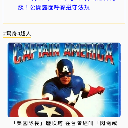
談！公開露面呼籲遵守法規
#驚奇4超人
「美國隊長」歷坎坷 在台曾經叫「閃電威