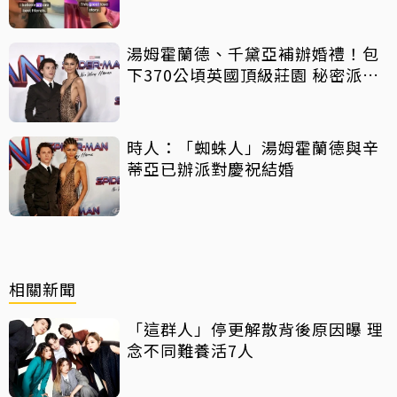
中出櫃：終於自由了
湯姆霍蘭德、千黛亞補辦婚禮！包
下370公頃英國頂級莊園 秘密派對
曝光
時人：「蜘蛛人」湯姆霍蘭德與辛
蒂亞已辦派對慶祝結婚
相關新聞
「這群人」停更解散背後原因曝 理
念不同難養活7人