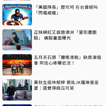
「美國隊長」歷坎坷 在台曾經叫
「閃電威龍」
正妹網紅艾庭遊澳洲「當街遭圍
毆」 痛毆畫面曝光
五月天石頭「腰椎滑脫」缺席演唱
會 阿信心疼曝近況！
黃秋生挺林郁婷 狠批JK羅琳是巫
婆：還覺得麻瓜可笑