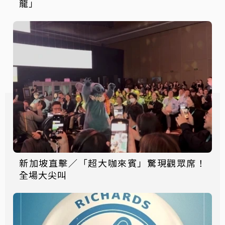
龍」
新加坡直擊／「超大咖來賓」驚現觀眾席！
全場大尖叫