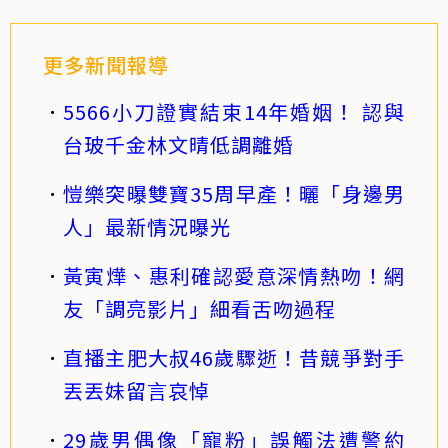
更多新聞報導
5566小刀證實結束14年婚姻！ 認與
台玻千金林文晴低調離婚
愷樂突曝雙寶35周早產！曬「身邊男
人」最新情況曝光
黃寅燁、惠利確認愛意深情熱吻！網
友「調亮影片」細看舌吻過程
直播主肥大叔46歲驟逝！昔競爭對手
丟丟妹留言哀悼
29歲男偶像「寵粉」誤觸法遭警約