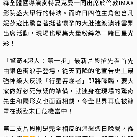
森全體暨導演麥特夏克曼一同出席於倫敦IMAX
影院盛大舉行的特映。而昨日四位主角包含凡
妮莎寇比驚喜著挺著懷孕的大肚遠渡澳洲雪梨
出席活動，現場也聚集大量粉絲為一睹巨星光
彩！
「驚奇4超人：第一步」最新片段搶先看首先
由銀色衝浪手登場，從天而降的他宣告史上最
強神級大反派「行星吞噬者」即將降臨，要大
家做好必死無疑的準備，就連身在現場的驚奇
先生和隱形女也面面相覷，令全世界再度被籠
罩在瀕臨末日危機當中！
第二支片段則是完全相反的溫馨週日晚餐，霹