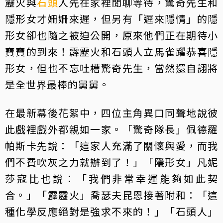
靂火與
石頭
人先在家裡閒聊等待，驚奇先生和
隱形女才姍姍來遲，但另有「遲來隱情」的隱
形女卻也隨之被迫公開，原來他們正在期待小
寶寶的到來！霹靂火和石頭人立馬雀躍恭喜隱
形女，但也不忘吐槽驚奇先生，當然還自詡將
是全世界最棒的舅舅。
在最新幕後花絮中，四位主角異口同聲地說彼
此戲裡戲外都親如一家。「驚奇隊長」佩德羅
帕斯卡先說：「這家人充滿了關懷與愛，而我
們不費吹灰之力就辦到了！」「隱形女」凡妮
莎寇比也說：「我們非常幸運能夠如此契
合。」「霹靂火」喬瑟夫昆恩接著附和：「這
種化學反應絕對是強求不來的！」「石頭人」