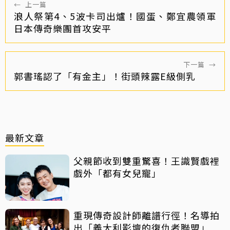
←
上一篇
浪人祭第4、5波卡司出爐！國蛋、鄭宜農領軍
日本傳奇樂團首攻安平
下一篇
→
郭書瑤認了「有金主」！街頭辣露E級側乳
最新文章
父親節收到雙重驚喜！王識賢戲裡
戲外「都有女兒寵」
重現傳奇設計師離譜行徑！名導拍
出「義大利影壇的復仇者聯盟」