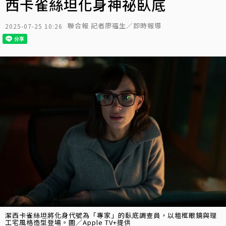
西卡雀絲坦化身神祕臥底
聯合報 記者廖福生／即時報導
2025-07-25 10:26
潔西卡雀絲坦將化身代號為「專家」的臥底調查員，以粗框眼鏡與理
工宅風格造型登場。圖／Apple TV+提供