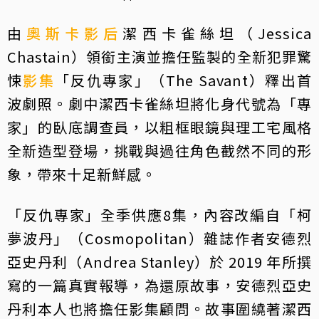
由
奧斯卡
影后
潔西卡雀絲坦（Jessica
Chastain）領銜主演並擔任監製的全新犯罪驚
悚
影集
「反仇專家」（The Savant）釋出首
波劇照。劇中潔西卡雀絲坦將化身代號為「專
家」的臥底調查員，以粗框眼鏡與理工宅風格
全新造型登場，挑戰與過往角色截然不同的形
象，帶來十足新鮮感。
「反仇專家」全季供應8集，內容改編自「柯
夢波丹」（Cosmopolitan）雜誌作者安德烈
亞史丹利（Andrea Stanley）於 2019 年所撰
寫的一篇真實報導，為還原故事，安德烈亞史
丹利本人也將擔任影集顧問。故事圍繞著潔西