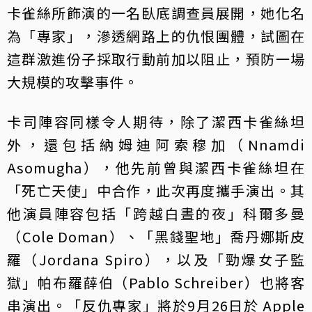
卡雀絲所飾演的一名臥底調查員展開，她化名
為「專家」，滲透網路上的仇恨團體，試圖在
這群激進份子採取行動前加以阻止，預防一場
大規模的攻擊事件。
卡司陣容同樣令人期待，除了潔西卡雀絲坦
外，還包括納姆迪阿索穆加（Nnamdi
Asomugha），他先前曾與潔西卡雀絲坦在
「死亡天使」中合作，此次再度攜手演出。其
他演員陣容包括「跨越白晝的夜」科爾多曼
（Cole Doman）、「黑錢聖地」喬丹娜斯皮
羅（Jordana Spiro），以及「勁爆女子監
獄」帕布羅薛伯（Pablo Schreiber）也將客
串演出。「反仇專家」將於9月26日於 Apple