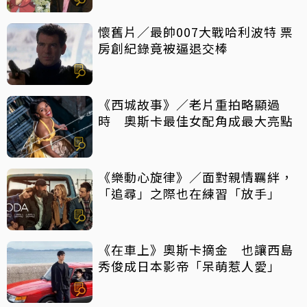
懷舊片／最帥007大戰哈利波特 票
房創紀錄竟被逼退交棒
《西城故事》／老片重拍略顯過
時 奧斯卡最佳女配角成最大亮點
《樂動心旋律》／面對親情羈絆，
「追尋」之際也在練習「放手」
《在車上》奧斯卡摘金 也讓西島
秀俊成日本影帝「呆萌惹人愛」