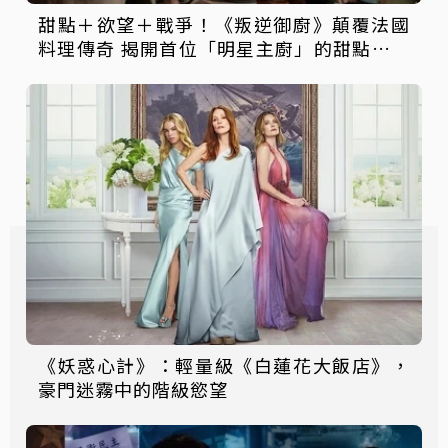
甜點＋欲望＋戰爭！《叛逆御廚》顛覆法國
料理傳奇 揭開首位「明星主廚」的甜點帝國
與間諜人生
《妖惑心計》：輕量級《白蓮花大飯店》，
豪門迷霧中的階級慾望