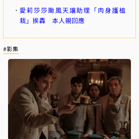
愛莉莎莎颱風天讓助理「肉身護植
栽」挨轟 本人親回應
#影集