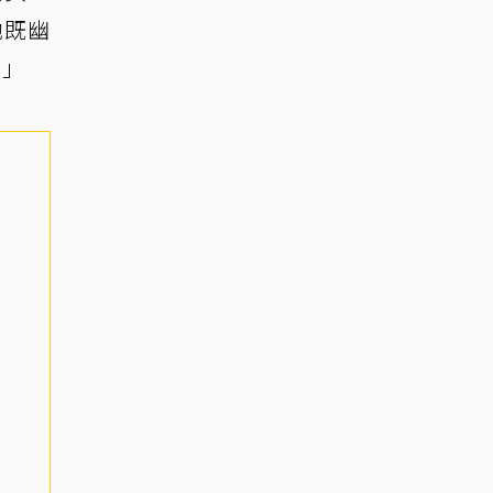
她既幽
！」