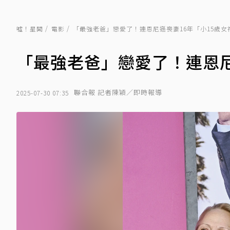
噓！星聞
電影
「最強老爸」戀愛了！連恩尼遜喪妻16年「小15歲女
「最強老爸」戀愛了！連恩尼
聯合報 記者陳穎／即時報導
2025-07-30 07:35