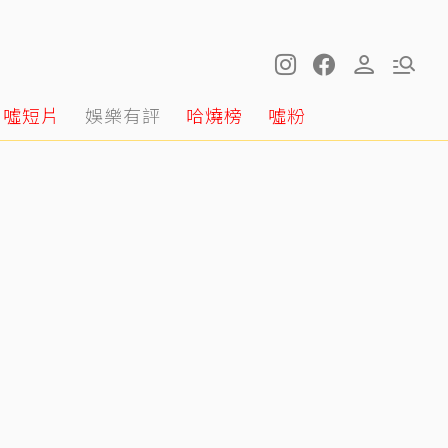
噓短片
娛樂有評
哈燒榜
噓粉