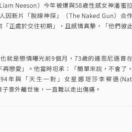
Liam Neeson）今年被爆與58歲性感女神潘蜜
，兩人因新片「脫線神探」（The Naked Gun）合
前「正處於交往初期」，且感情真摯，「他們彼
，也就是戀情曝光前9個月，73歲的連恩尼遜曾
不再戀愛」。他當時坦承：「簡單來說，不會了
4年與「天生一對」女星娜塔莎李察遜(Nata
009年妻子意外離世後，一直難以走出傷痛。