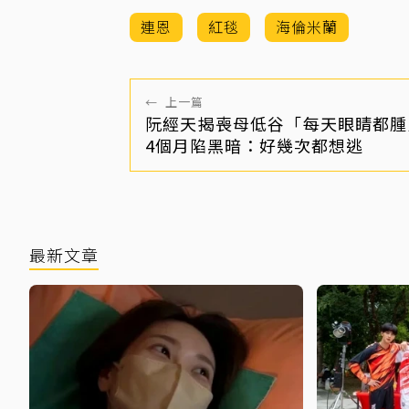
連恩
紅毯
海倫米蘭
←
上一篇
阮經天揭喪母低谷「每天眼睛都腫
4個月陷黑暗：好幾次都想逃
最新文章