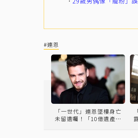
29歲男偶像「寵粉」
#連恩
「一世代」連恩墜樓身亡
未留遺囑！「10億遺產＋
8歲兒子」留前女友管理