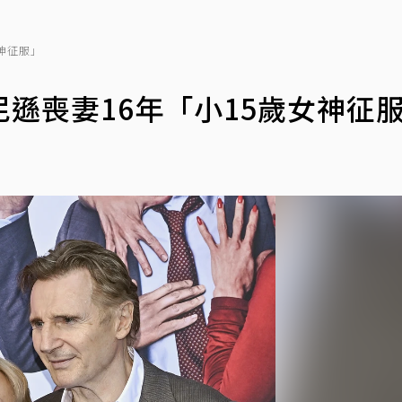
神征服」
遜喪妻16年「小15歲女神征