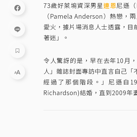
73歲好萊塢資深男星
連恩
尼遜（
（Pamela Anderson）熱戀
愛火，據片場消息人士透露，目
著迷」。
令人驚訝的是，早在去年10月
人」雜誌封面專訪中直言自己「
經過了那個階段。」尼遜自199
Richardson)結婚，直到2